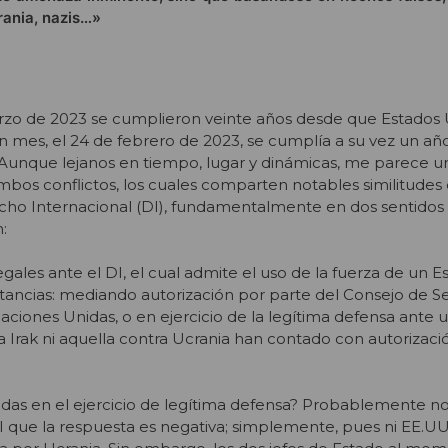
rania, nazis…»
rzo de 2023 se cumplieron veinte años desde que Estados
un mes, el 24 de febrero de 2023, se cumplía a su vez un añ
a. Aunque lejanos en tiempo, lugar y dinámicas, me parece
ambos conflictos, los cuales comparten notables similitudes
echo Internacional (DI), fundamentalmente en dos sentidos
:
egales ante el DI, el cual admite el uso de la fuerza de un 
stancias: mediando autorización por parte del Consejo de S
Naciones Unidas, o en ejercicio de la legítima defensa ante 
 a Irak ni aquella contra Ucrania han contado con autorizaci
das en el ejercicio de legítima defensa? Probablemente no
I que la respuesta es negativa; simplemente, pues ni EE.UU