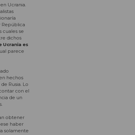
 en Ucrania.
listas
ionaría
 República
s cuales se
tre dichos
e Ucrania es
cual parece
tado
 en hechos
 de Rusia. Lo
contar con el
ncia de un
s.
tan obtener
biese haber
ara solamente