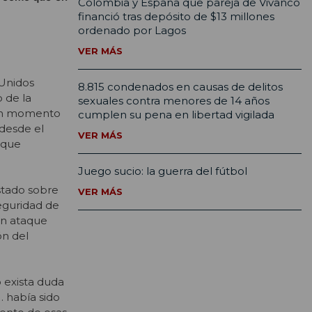
Colombia y España que pareja de Vivanco
financió tras depósito de $13 millones
ordenado por Lagos
VER MÁS
 Unidos
8.815 condenados en causas de delitos
o de la
sexuales contra menores de 14 años
 un momento
cumplen su pena en libertad vigilada
 desde el
VER MÁS
 que
Juego sucio: la guerra del fútbol
Estado sobre
VER MÁS
eguridad de
un ataque
ón del
 exista duda
. había sido