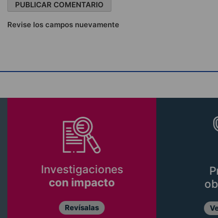
Revise los campos nuevamente
nvestigaciones
Premios
con impacto
obtenidos
Revísalas
Ver premios