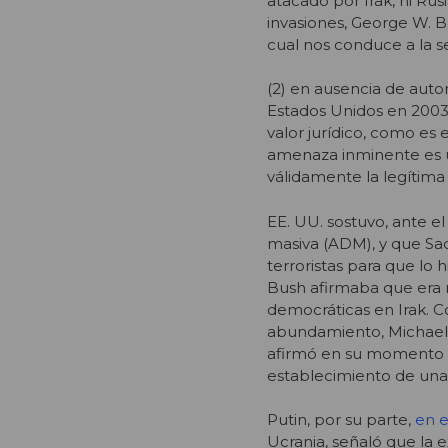
atacado por Irak, ni Ru
invasiones, George W. Bu
cual nos conduce a la s
(2) en ausencia de auto
Estados Unidos en 2003
valor jurídico, como es
amenaza inminente es u
válidamente la legítima
EE. UU. sostuvo, ante e
masiva (ADM), y que Sadd
terroristas para que lo 
Bush afirmaba que era n
democráticas en Irak. 
abundamiento, Michael Ig
afirmó en su momento qu
establecimiento de una
Putin, por su parte,
en e
Ucrania, señaló que la 