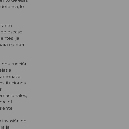
mento de esas
 defensa, lo
 tanto
 de escaso
entes (la
ara ejercer
e destrucción
elas a
ra amenaza,
nstituciones
r
ernacionales,
era el
iente.
 invasión de
ra la