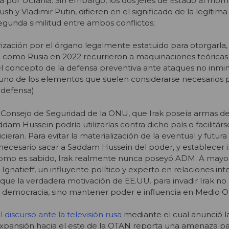
sia por Ucrania. Sin embargo, los dos jefes de Estado al mo
sh y Vladimir Putin, difieren en el significado de la legítima
egunda similitud entre ambos conflictos;
rización por el órgano legalmente estatuido para otorgarla,
 como Rusia en 2022 recurrieron a maquinaciones teóricas
 el concepto de la defensa preventiva ante ataques no inmin
no de los elementos que suelen considerarse necesarios p
 defensa).
l Consejo de Seguridad de la ONU, que Irak poseía armas d
am Hussein podría utilizarlas contra dicho país o facilitárs
hicieran. Para evitar la materialización de la eventual y futu
ecesario sacar a Saddam Hussein del poder, y establecer i
Como es sabido, Irak realmente nunca poseyó ADM. A mayo
natieff, un influyente político y experto en relaciones int
e la verdadera motivación de EE.UU. para invadir Irak no 
 democracia, sino mantener poder e influencia en Medio Or
l discurso ante la televisión rusa
mediante el cual anunció la
expansión hacia el este de la OTAN reporta una amenaza pa