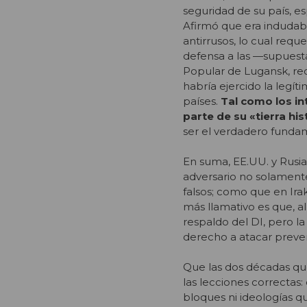
seguridad de su país, e
Afirmó que era indudabl
antirrusos, lo cual req
defensa a las —supues
Popular de Lugansk, reco
habría ejercido la legít
países.
Tal como los in
parte de su «tierra his
ser el verdadero fundam
En suma, EE.UU. y Rusi
adversario no solament
falsos; como que en Irak
más llamativo es que, 
respaldo del DI, pero la
derecho a atacar preve
Que las dos décadas que
las lecciones correctas:
bloques ni ideologías q