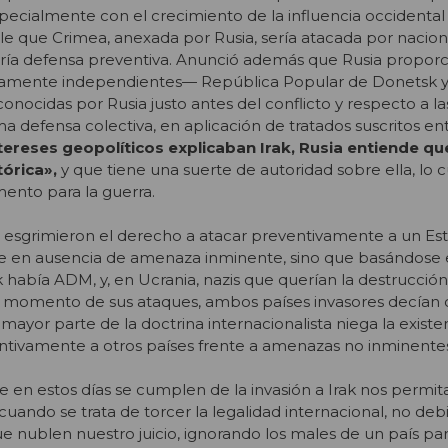
specialmente con el crecimiento de la influencia occidental
e que Crimea, anexada por Rusia, sería atacada por naciona
uería defensa preventiva. Anunció además que Rusia proporc
tamente independientes— República Popular de Donetsk y
nocidas por Rusia justo antes del conflicto y respecto a la
ima defensa colectiva, en aplicación de tratados suscritos en
tereses geopolíticos explicaban Irak, Rusia entiende qu
tórica»,
y que tiene una suerte de autoridad sobre ella, lo 
ento para la guerra.
a esgrimieron el derecho a atacar preventivamente a un Es
e en ausencia de amenaza inminente, sino que basándose
 había ADM, y, en Ucrania, nazis que querían la destrucción
al momento de sus ataques, ambos países invasores decían 
 mayor parte de la doctrina internacionalista niega la existe
ntivamente a otros países frente a amenazas no inminente
 en estos días se cumplen de la invasión a Irak nos permi
 cuando se trata de torcer la legalidad internacional, no de
ue nublen nuestro juicio, ignorando los males de un país p