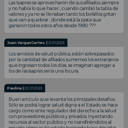
Las Isapres se aprovecharon de sus afiliados ,siempre
y no había lo que hacer , cuando cambió la tabla de
valores y ya no se llenaban tanto los bolsillos gritan
que van a quebrar , donde está la pjata que
ganaron todos estos años desde 1980 ???
Juan VargasCartes. |
21.01.2023
Los servicios de salud pública, están sobrepasados
por la cantidad de afiliados sumemos los extranjeros
que ingresan todos los días, se imaginan agregar a
los de las isapres sería una locura.
Paulina |
20.01.2023
Buen artículo que levanta los principales desafíos.
Sólo se podrá lograr salud digna si el Estado se hace
cargo como ente regulador del derecho a la salud
con proveedores públicos y privados. Inyectando
recursos al sector público y no transfiriéndolos al
privado cómo se ha estado haciendo hace décadas.