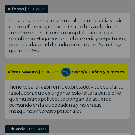
Alfonso |
19.01.2023
Inglaterra tiene un sistema salud que podria servir
como referencia, me acorde que hasta el primer
ministro se atendio en un hospital publico cuando
se enfermo. Hagamos un debate serio y respetuoso,
pues esta la salud de todos en cuestion. Saludos y
gracias CIPER.
Víctor Navarro |
19.01.2023
|
Socio/a 2 años y 8 meses
Tiene toda la razón en lo expresado, y se vee clarito
la solución, que es urgente, solo falta la parte difícil
que nuestros políticos se pongan de acuerdo
pensando en la ciudadadania y no en sus
mezquinos intereses personales
Eduardo |
19.01.2023