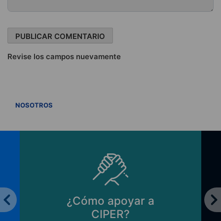
Revise los campos nuevamente
VER TODOS
NOSOTROS
a
Principios de CIPER