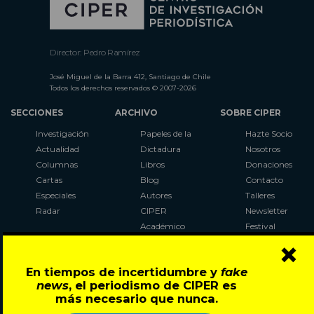
Director: Pedro Ramírez
José Miguel de la Barra 412, Santiago de Chile
Todos los derechos reservados © 2007-2026
SECCIONES
ARCHIVO
SOBRE CIPER
Investigación
Papeles de la
Hazte Socio
Actualidad
Dictadura
Nosotros
Columnas
Libros
Donaciones
Cartas
Blog
Contacto
Especiales
Autores
Talleres
Radar
CIPER
Newsletter
Académico
Festival
×
LaBot
Constituyente
En tiempos de incertidumbre y
fake
Al Plebiscito
news
, el periodismo de CIPER es
con CIPER
más necesario que nunca.