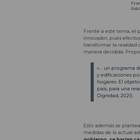
Frente a este tema, el
innovador, pues efecti
transformar la realidad 
manera decidida. Propo
«… un programa de 
y edificaciones púb
hogares. El objet
país, para una re
Dignidad, 2021).
Esto además
se plantea
medidas de la actual ad
gobierno, se harían c