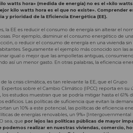
ilo watts hora» (medida de energía) no es el «kilo watts
ejor kilo watts hora es el que no existe». Comprender e
 y prioridad de la Eficiencia Energética (EE).
, la EE es reducir el consumo de energía sin alterar el nor
osas. Por ejemplo, disminuir el consumo energético de una 
ción, o reducir el consumo de energía en una vivienda sin 
 habitantes. Seguramente el ejemplo más conocido son las 
inar igual o mejor que las ampolletas antiguas, consumie
o así un menor gasto. En otras palabras, la eficiencia ener
de la crisis climática, es tan relevante la EE, que el Grupo
Expertos sobre el Cambio Climático (IPCC) reporta en su 
 los estudios muestran que se podría mitigar hasta el 61% d
s edificios. Las políticas de suficiencia que evitan la dema
rtan un 10% a este potencial, las políticas de eficiencia en
líticas de energías renovables, un 9%» [Intergovernmental
 O sea, que
por lejos las políticas públicas de mayor imp
que podemos realizar en nuestras viviendas, comercio, ho