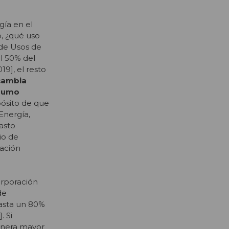
gía en el
o, ¿qué uso
 de Usos de
el 50% del
9], el resto
 cambia
nsumo
ósito de que
 Energía,
asto
io de
lación
orporación
de
hasta un 80%
. Si
enera mayor