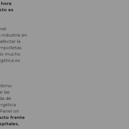
 hora
sto es
mal
industria sin
afectar la
ampolletas
ndo mucho
gética es
último
e las
nda de
ergética
 Panel on
acto frente
spitales,