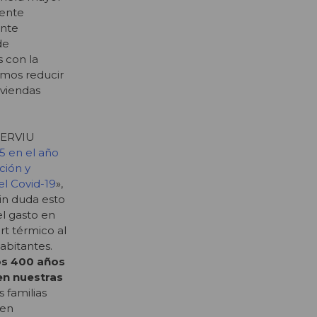
mente
ante
de
s con la
amos reducir
iviendas
 SERVIU
5 en el año
ción y
el Covid-19
»,
Sin duda esto
el gasto en
rt térmico al
abitantes.
s 400 años
en nuestras
as familias
 en