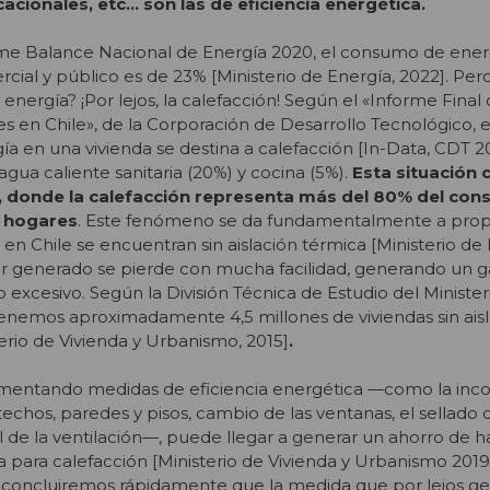
cionales, etc… son las de eficiencia energética.
orme Balance Nacional de Energía 2020, el consumo de ener
rcial y público es de 23% [Ministerio de Energía, 2022]. Per
nergía? ¡Por lejos, la calefacción! Según el «Informe Final
es en Chile», de la Corporación de Desarrollo Tecnológico, 
a en una vivienda se destina a calefacción [In-Data, CDT 201
 agua caliente sanitaria (20%) y cocina (5%).
Esta situación
r, donde la calefacción representa más del 80% del co
s hogares
. Este fenómeno se da fundamentalmente a prop
s en Chile se encuentran sin aislación térmica [Ministerio de
lor generado se pierde con mucha facilidad, generando un g
excesivo. Según la División Técnica de Estudio del Minister
tenemos aproximadamente 4,5 millones de viviendas sin ais
terio de Vivienda y Urbanismo, 2015]
.
lementando medidas de eficiencia energética —como la inc
techos, paredes y pisos, cambio de las ventanas, el sellado 
rol de la ventilación—, puede llegar a generar un ahorro de 
para calefacción [Ministerio de Vivienda y Urbanismo 2019]
, concluiremos rápidamente que la medida que por lejos g