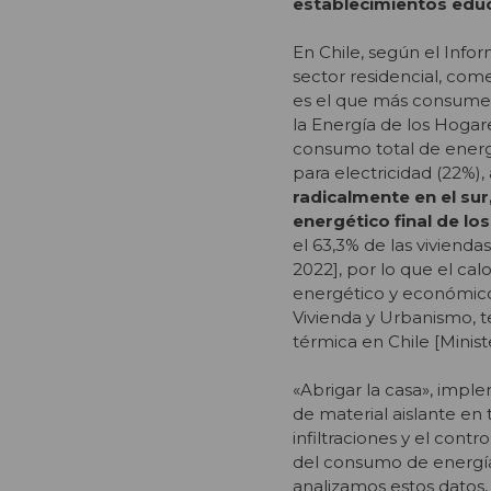
establecimientos educa
En Chile, según el Inf
sector residencial, come
es el que más consume e
la Energía de los Hogar
consumo total de energí
para electricidad (22%),
radicalmente en el su
energético final de lo
el 63,3% de las vivienda
2022], por lo que el ca
energético y económico 
Vivienda y Urbanismo, 
térmica en Chile [Minis
«Abrigar la casa», imp
de material aislante en 
infiltraciones y el cont
del consumo de energía 
analizamos estos datos