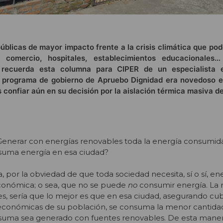
 públicas de mayor impacto frente a la crisis climática que po
, comercio, hospitales, establecimientos educacionales
», recuerda esta columna para CIPER de un especialista 
El programa de gobierno de Apruebo Dignidad era novedoso e
confiar aún en su decisión por la aislación térmica masiva d
Generar con energías renovables toda la energía consumid
suma energía en esa ciudad?
 por la obviedad de que toda sociedad necesita, sí o sí, en
económica; o sea, que no se puede
no
consumir energía. La 
, sería que lo mejor es que en esa ciudad, asegurando cubr
 económicas de su población, se consuma la menor cantida
onsuma sea generado con fuentes renovables. De esta man