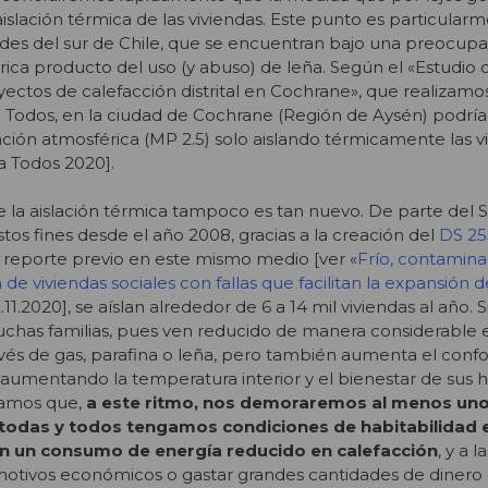
islación térmica de las viviendas. Este punto es particular
ades del sur de Chile, que se encuentran bajo una preocup
ca producto del uso (y abuso) de leña. Según el «Estudio 
yectos de calefacción distrital en Cochrane», que realizamo
 Todos, en la ciudad de Cochrane (Región de Aysén) podrí
ión atmosférica (MP 2.5) solo aislando térmicamente las v
a Todos 2020].
la aislación térmica tampoco es tan nuevo. De parte del
stos fines desde el año 2008, gracias a la creación del
DS 25
n reporte previo en este mismo medio [ver «
Frío, contamina
de viviendas sociales con fallas que facilitan la expansión d
.2020], se aíslan alrededor de 6 a 14 mil viviendas al año. 
muchas familias, pues ven reducido de manera considerable 
avés de gas, parafina o leña, pero también aumenta el confo
s, aumentando la temperatura interior y el bienestar de sus h
amos que,
a este ritmo,
nos demoraremos al menos uno
e todas y todos tengamos condiciones de habitabilidad 
n un consumo de energía reducido en calefacción
, y a l
 motivos económicos o gastar grandes cantidades de dinero