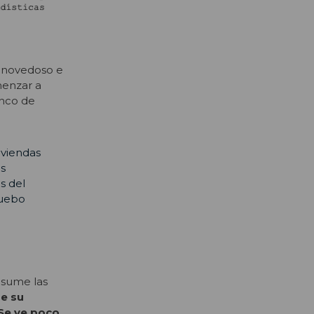
e novedoso e
menzar a
anco de
iviendas
os
s del
ruebo
esume las
de su
Se ve poco,