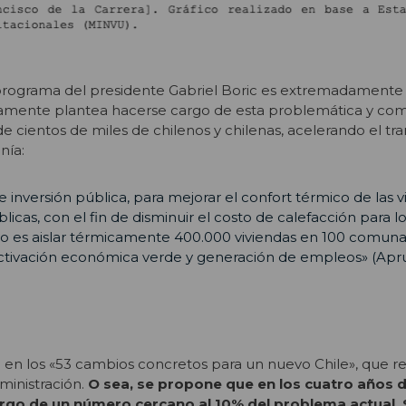
 programa del presidente Gabriel Boric es extremadament
vamente plantea hacerse cargo de esta problemática y co
de cientos de miles de chilenos y chilenas, acelerando el tr
nía:
inversión pública, para mejorar el confort térmico de las v
licas, con el fin de disminuir el costo de calefacción para l
ivo es aislar térmicamente 400.000 viviendas en 100 comuna
activación económica verde y generación de empleos» (Ap
 en los «53 cambios concretos para un nuevo Chile», que r
ministración.
O sea, se propone que en los cuatro años 
argo de un número cercano al 10% del problema actual. 