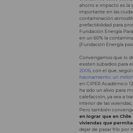
ahorro e impacto es la a
importante en las ciud
contaminación atmosféri
prefactibilidad para pro
Fundación Energía Para
en un 60% la contaminac
[Fundación Energía par
Convengamos que lo de 
existen subsidios para e
2006
, con el que, segú
hacinamiento: un millón 
en CIPER Académico 12.11
ha sido un alivio para 
calefacción, ya sea a tr
interior de las vivienda
Pero también conveng
en lograr que en Chil
viviendas que permita
dejar de pasar frío por