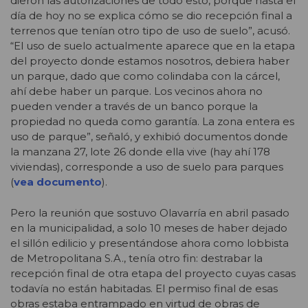
dieron las autorizaciones de todo esto, porque hasta el
día de hoy no se explica cómo se dio recepción final a
terrenos que tenían otro tipo de uso de suelo”, acusó.
“El uso de suelo actualmente aparece que en la etapa
del proyecto donde estamos nosotros, debiera haber
un parque, dado que como colindaba con la cárcel,
ahí debe haber un parque. Los vecinos ahora no
pueden vender a través de un banco porque la
propiedad no queda como garantía. La zona entera es
uso de parque”, señaló, y exhibió documentos donde
la manzana 27, lote 26 donde ella vive (hay ahí 178
viviendas), corresponde a uso de suelo para parques
(
vea documento
).
Pero la reunión que sostuvo Olavarría en abril pasado
en la municipalidad, a solo 10 meses de haber dejado
el sillón edilicio y presentándose ahora como lobbista
de Metropolitana S.A., tenía otro fin: destrabar la
recepción final de otra etapa del proyecto cuyas casas
todavía no están habitadas. El permiso final de esas
obras estaba entrampado en virtud de obras de