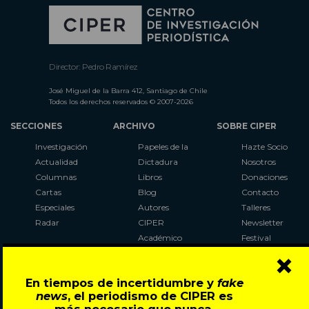
Director: Pedro Ramírez
José Miguel de la Barra 412, Santiago de Chile
Todos los derechos reservados © 2007-2026
SECCIONES
ARCHIVO
SOBRE CIPER
Investigación
Papeles de la
Hazte Socio
Actualidad
Dictadura
Nosotros
Columnas
Libros
Donaciones
Cartas
Blog
Contacto
Especiales
Autores
Talleres
Radar
CIPER
Newsletter
Académico
Festival
×
LaBot
Constituyente
En tiempos de incertidumbre y
fake
Al Plebiscito
news
, el periodismo de CIPER es
con CIPER