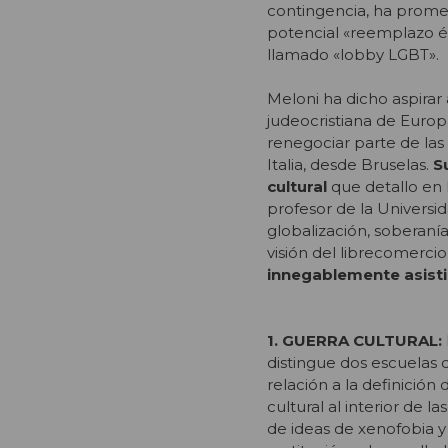
contingencia, ha promet
potencial «reemplazo étn
llamado «lobby LGBT».
Meloni ha dicho aspirar 
judeocristiana de Europa
renegociar parte de la
Italia, desde Bruselas.
S
cultural
que detallo en 
profesor de la Universi
globalización, soberaní
visión del librecomerci
innegablemente asisti
1. GUERRA CULTURAL:
distingue dos escuelas
relación a la definición
cultural al interior de
de ideas de xenofobia y 