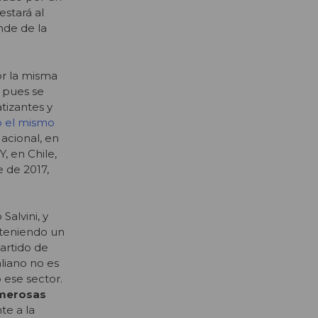
estará al
de de la
por la misma
, pues se
tizantes y
 el mismo
Nacional, en
 Y, en Chile,
e de 2017,
Salvini, y
obteniendo un
partido de
liano no es
 ese sector.
umerosas
te a la