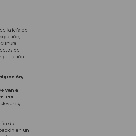
o la jefa de
migración,
cultural
ectos de
egradación
migración,
se van a
er una
slovenia,
 fin de
ipación en un