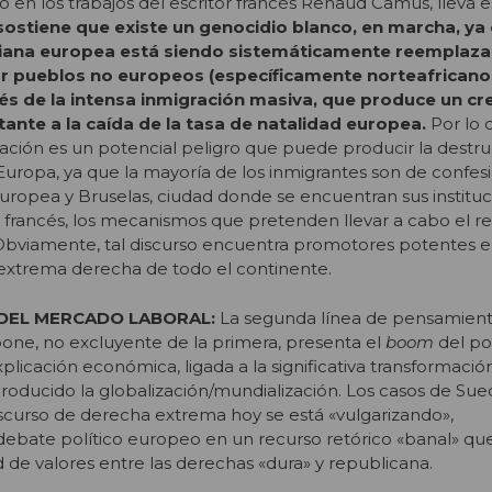
do en los trabajos del escritor francés Renaud Camus, lleva e
sostiene que existe un genocidio blanco, en marcha, ya 
tiana europea está siendo sistemáticamente reemplaza
por pueblos no europeos (específicamente norteafricano
vés de la intensa inmigración masiva, que produce un cr
nte a la caída de la tasa de natalidad europea.
Por lo 
ación es un potencial peligro que puede producir la destru
e Europa, ya que la mayoría de los inmigrantes son de confes
ropea y Bruselas, ciudad donde se encuentran sus instituc
tor francés, los mecanismos que pretenden llevar a cabo el 
Obviamente, tal discurso encuentra promotores potentes e
 extrema derecha de todo el continente.
DEL MERCADO LABORAL:
La segunda línea de pensamient
one, no excluyente de la primera, presenta el
boom
del po
plicación económica, ligada a la significativa transformaci
oducido la globalización/mundialización. Los casos de Sueci
curso de derecha extrema hoy se está «vulgarizando»,
debate político europeo en un recurso retórico «banal» qu
 de valores entre las derechas «dura» y republicana.