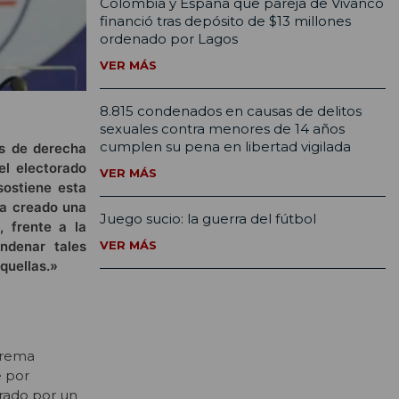
Colombia y España que pareja de Vivanco
financió tras depósito de $13 millones
ordenado por Lagos
VER MÁS
8.815 condenados en causas de delitos
sexuales contra menores de 14 años
cumplen su pena en libertad vigilada
os de derecha
el electorado
VER MÁS
sostiene esta
ha creado una
Juego sucio: la guerra del fútbol
, frente a la
VER MÁS
ndenar tales
quellas.»
xtrema
e por
erado por un