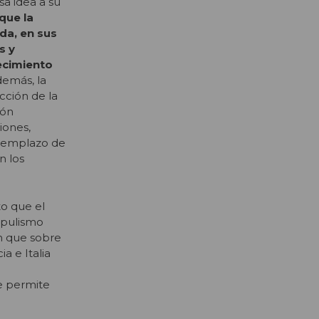
sa idea a su
que la
da, en sus
s y
ecimiento
demás, la
cción de la
ión
iones,
reemplazo de
n los
o que el
pulismo
ón que sobre
a e Italia
e permite