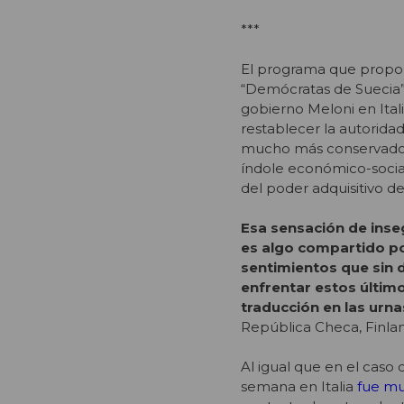
***
El programa que propon
“Demócratas de Suecia
gobierno Meloni en Italia
restablecer la autorida
mucho más conservadora
índole económico-socia
del poder adquisitivo de
Esa sensación de inseg
es algo compartido po
sentimientos que sin d
enfrentar estos último
traducción en las urna
República Checa, Finla
Al igual que en el caso 
semana en Italia
fue mu