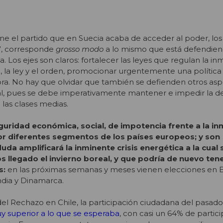
e el partido que en Suecia acaba de acceder al poder, los
”, corresponde
grosso modo
a lo mismo que está defendiend
. Los ejes son claros: fortalecer las leyes que regulan la in
d, la ley y el orden, promocionar urgentemente una política 
. No hay que olvidar que también se defienden otros asp
l, pues se debe imperativamente mantener e impedir la d
 las clases medias.
uridad económica, social, de impotencia frente a la in
r diferentes segmentos de los países europeos; y son
uda amplificará la inminente crisis energética a la cual 
s llegado el invierno boreal, y que podría de nuevo ten
s:
en las próximas semanas y meses vienen elecciones en E
ndia y Dinamarca.
del Rechazo en Chile, la participación ciudadana del pasado
y superior a lo que se esperaba
, con casi un 64% de partic