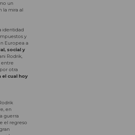
omo un
 la mira al
a identidad
 impuestos y
ón Europea a
l, social y
ni Rodrik,
 entre
por otra
el cual hoy
Rodrik
e, en
la guerra
e el regreso
«gran