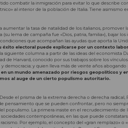
ido combatir la inmigración para evitar lo que describe c
ico» al interior de la población de Italia. Tiene asimismo en
a aumentar la tasa de natalidad de los italianos, promover l
 (su lema de campaña fue «Dios, patria, familia»), bajar los
s condiciones que acompañan las ayudas que aporta la Uni
u éxito electoral puede explicarse por un contexto labora
la siguiente columna a partir de las ideas del economista Da
dad de Harvard, conocido por sus trabajos sobre los vínculos
a y democracia; y quien lleva más de veinte años abogando 
o
en un mundo amenazado por riesgos geopolíticos y en 
mos al auge de un cierto populismo autoritario.
Desde el prisma de la extrema derecha o derecha radical, 
 de pensamiento que se pueden confrontar, pero no siempr
 del populismo. La primera insiste en el recrudecimiento de 
 las sociedades contemporáneas, en las que puede constatars
racis
mo. Por ejemplo, el concepto del «gran remplazo» o 