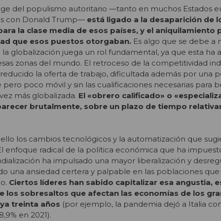
 auge del populismo autoritario —tanto en muchos Estados 
os con Donald Trump—
está ligado a la desaparición de 
para la clase media de esos países, y el aniquilamiento
idad que esos puestos otorgaban.
Es algo que se debe a 
 la globalización juega un rol fundamental, ya que esta ha 
esas zonas del mundo. El retroceso de la competitividad indu
 reducido la oferta de trabajo, dificultada además por una 
ro poco móvil y sin las cualificaciones necesarias para b
vez más globalizada.
El «obrero calificado» o «especiali
parecer brutalmente, sobre un plazo de tiempo relativ
llo los cambios tecnológicos y la automatización que sugi
l enfoque radical de la política económica que ha impuest
alización ha impulsado una mayor liberalización y desreg
do
una ansiedad certera y palpable en las poblaciones que
lo.
Ciertos líderes han sabido capitalizar esa angustia, e
de los sobresaltos que afectan las economías de los gr
ya treinta años
(por ejemplo, la pandemia dejó a Italia co
8,9% en 2021).