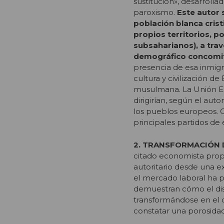
sustitución», desarrolla
paroxismo.
Este autor 
población blanca cris
propios territorios, 
subsaharianos), a tra
demográfico concomita
presencia de esa inmigr
cultura y civilización d
musulmana. La Unión Eu
dirigirían, según el au
los pueblos europeos. 
principales partidos de
2. TRANSFORMACIÓN 
citado economista prop
autoritario desde una ex
el mercado laboral ha pr
demuestran cómo el dis
transformándose en el 
constatar una porosidad