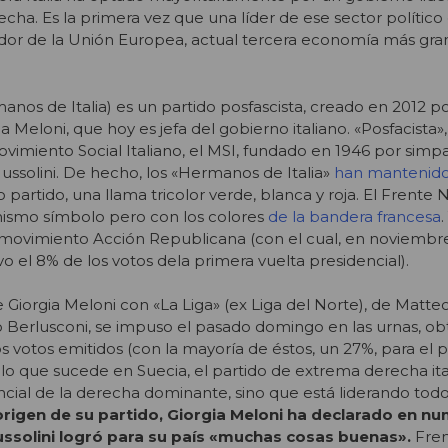
ha. Es la primera vez que una líder de ese sector político 
dor de la Unión Europea, actual ter
cera economía más gran
rmano
s de Italia) es un partido posfascista, creado en 2012 
a Meloni, que hoy es jefa del gobierno italiano. «Posfacista»
ovimiento Social Italiano, el MSI, fundado en 1946 por simpa
ussolini. De hecho, los «Hermanos de Italia»
han mantenido
 partido, una llama tricolor verde, blanca y roja. El Frente 
mismo símbolo pero con los colores
de la bandera francesa
.
el movimiento Acción Republicana (con el cual, en noviembr
o el 8% de los votos dela primera vuelta presidencial).
e Giorgia Meloni con «La Liga» (ex Liga del Norte), de Matteo 
lvio Berlusconi, se impuso el pasado domingo en las urnas, 
os votos emitidos (con la mayoría de éstos, un 27%, para el 
e lo que sucede en Suecia, el partido de extrema derecha ita
ancial de la derecha dominante, sino que está liderando todo
origen de su partido, Giorgia Meloni ha declarado en n
ssolini logró para su país «muchas cosas buenas».
Fren