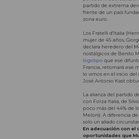
partido de extrema derec
frente de un país funda
zona euro.
Los Fratelli d’Italia (He
mujer de 45 años, Giorgi
declara herede
ro del M
nostálgicos de Benito M
logotipo
que ese difunto
Francia, retomará ese 
lo vimos en el inicio d
José Antonio Kast obtuv
La alianza del partido d
con Forza Italia, de Si
poco más del 44%
de l
Meloni). A diferencia d
solo un aliado circunst
En adecuación con el 
oportunidades que Mu