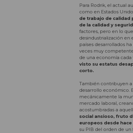
Para Rodrik, el actual
como en Estados Unid
de trabajo de calidad 
de la calidad y segur
factores, pero en lo que
desindustrialización en 
países desarrollados ha
veces muy competente pe
de una economía cada 
visto su estatus desa
corto.
También contribuyen a e
desarrollo económico. E
mecánicamente la mundi
mercado laboral,
crean
acostumbradas a aquel
social ansioso, fruto 
europeos desde hace 
su PIB del orden de un 