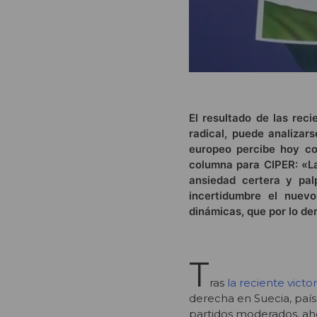
El resultado de las rec
radical, puede analiza
europeo percibe hoy co
columna para CIPER: «La
ansiedad certera y pal
incertidumbre el nuev
dinámicas, que por lo de
T
ras
la reciente victor
derecha en Suecia, paí
partidos moderados, aho