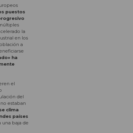
europeos
los puestos
 progresivo
múltiples
acelerado la
strial en los
población a
eneficiar
se
zado» ha
amente
eren el
o
ulación del
 no estaban
se clima
andes países
n una baja de