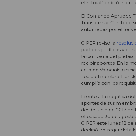
electoral”, indicó el or
El Comando Apruebo Tra
Transformar Con todo si 
autorizadas por el Serv
CIPER revisó la
resoluci
partidos políticos y par
la campaña del plebisci
recibir aportes. En la 
acto de Valparaíso inici
–bajo el nombre Transf
cumplía con los requisit
Frente a la negativa de
aportes de sus miembro
desde junio de 2017 en 
el pasado 30 de agosto,
CIPER este lunes 12 de 
declinó entregar detalle