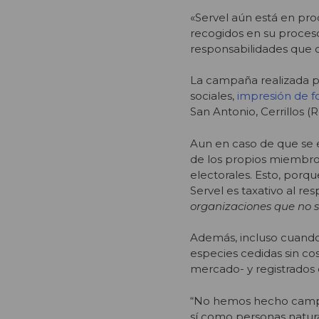
«Servel aún está en pro
recogidos en su proceso 
responsabilidades que 
La campaña realizada po
sociales,
impresión de f
San Antonio, Cerrillos (
Aun en caso de que se 
de los propios miembros
electorales. Esto, porqu
Servel es taxativo al res
organizaciones que no se
Además, incluso cuando
especies cedidas sin co
mercado- y registrados
“No hemos hecho campañ
sí como personas natur