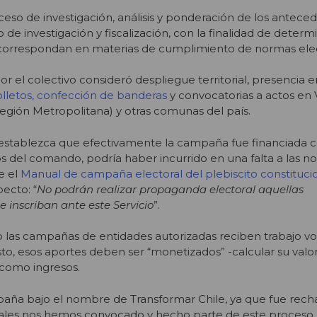
ceso de investigación, análisis y ponderación de los antece
de investigación y fiscalización, con la finalidad de determi
correspondan en materias de cumplimiento de normas elec
r el colectivo consideró despliegue territorial, presencia 
olletos, confección de banderas
y convocatorias a actos en 
Región Metropolitana) y otras comunas del país.
establezca que efectivamente la campaña fue financiada c
 del comando, podría haber incurrido en una falta a las n
e el
Manual de campaña electoral del plebiscito constituci
pecto: “
No podrán realizar propaganda electoral aquellas
 inscriban ante este Servicio
”.
 las campañas de entidades autorizadas reciben trabajo vo
sto, esos aportes deben ser “monetizados” -calcular su valo
 como ingresos.
a bajo el nombre de Transformar Chile, ya que fue rech
ales nos hemos convocado y hecho parte de este proceso