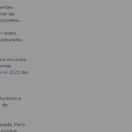
dentes
nar las
torales».
en redes
Valparaíso,
on recursos
ormas
onal 2022
del
luntario o
r de
azada. Pero
, porque