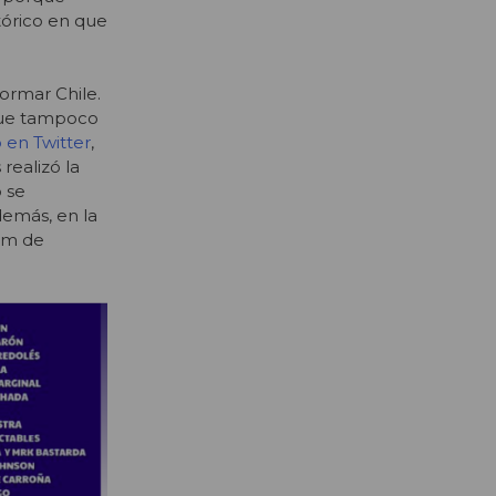
tórico en que
ormar Chile.
que tampoco
en Twitter
,
realizó la
 se
demás, en la
ram de