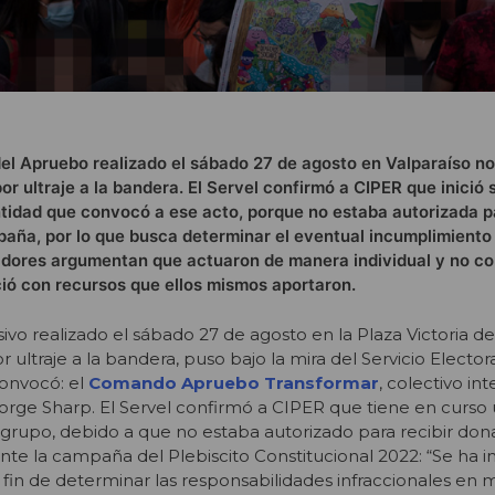
del Apruebo realizado el sábado 27 de agosto en Valparaíso n
por ultraje a la bandera. El Servel confirmó a CIPER que inició 
ntidad que convocó a ese acto, porque no estaba autorizada pa
aña, por lo que busca determinar el eventual incumplimient
zadores argumentan que actuaron de manera individual y no co
ció con recursos que ellos mismos aportaron.
vo realizado el sábado 27 de agosto en la Plaza Victoria de
 ultraje a la bandera, puso bajo la mira del Servicio Electora
convocó: el
Comando Apruebo Transformar
, colectivo in
Jorge Sharp. El Servel confirmó a CIPER que tiene en curso
 grupo, debido a que no estaba autorizado para recibir don
e la campaña del Plebiscito Constitucional 2022: “Se ha i
a fin de determinar las responsabilidades infraccionales en 