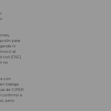
o
es
iones,
ipción para
aganda ni
onvocó al
 civil (OSC)
n no
da con
en trabaja
ltas de CIPER
l confirmó a
so, pero