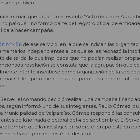
ganismo público.
nsformar, que organizó el evento “Acto de cierre Aprueb
no pa’ qué”, no formó parte del registro oficial de entidad
el para hacer campaña.
ón Nº 456
de ese servicio, en la que se indican las organizac
lamentarios independientes a los que se les rechazó la inscr
to de salida, lo que implicaba que no podían realizar prop
mencionada resolución se constata que la agrupación que c
almente intentó inscribirse como organización de la sociedad
ormar Chile–, pero fue rechazada porque su documentació
os.
l Servel, el comando decidió realizar una campaña financia
s, según informó uno de sus integrantes, Paulo Gómez, qui
la Municipalidad de Valparaíso. Gómez respondió las consu
 antes de la jornada electoral del 4 de septiembre. El Serve
septiembre que la investigación sobre el grupo está en cur
s mientras el proceso esté en desarrollo: