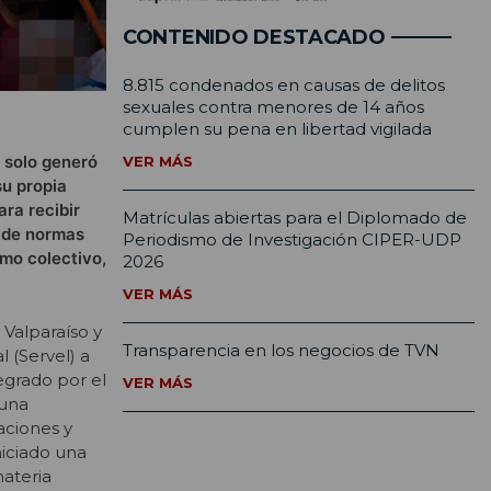
CONTENIDO DESTACADO
8.815 condenados en causas de delitos
sexuales contra menores de 14 años
cumplen su pena en libertad vigilada
o solo generó
VER MÁS
su propia
ra recibir
Matrículas abiertas para el Diplomado de
o de normas
Periodismo de Investigación CIPER-UDP
mo colectivo,
2026
VER MÁS
 Valparaíso y
Transparencia en los negocios de TVN
l (Servel) a
tegrado por el
VER MÁS
 una
aciones y
niciado una
materia