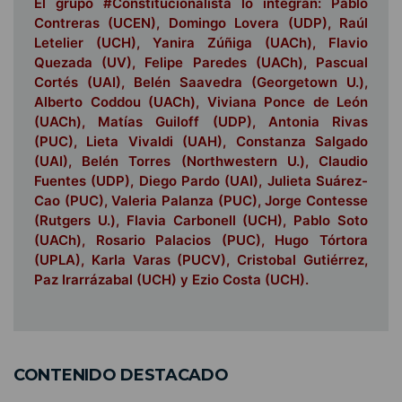
El grupo #Constitucionalista lo integran: Pablo
Contreras (UCEN), Domingo Lovera (UDP), Raúl
Letelier (UCH), Yanira Zúñiga (UACh), Flavio
Quezada (UV), Felipe Paredes (UACh), Pascual
Cortés (UAI), Belén Saavedra (Georgetown U.),
Alberto Coddou (UACh), Viviana Ponce de León
(UACh), Matías Guiloff (UDP), Antonia Rivas
(PUC), Lieta Vivaldi (UAH), Constanza Salgado
(UAI), Belén Torres (Northwestern U.), Claudio
Fuentes (UDP), Diego Pardo (UAI), Julieta Suárez-
Cao (PUC), Valeria Palanza (PUC), Jorge Contesse
(Rutgers U.), Flavia Carbonell (UCH), Pablo Soto
(UACh), Rosario Palacios (PUC), Hugo Tórtora
(UPLA), Karla Varas (PUCV), Cristobal Gutiérrez,
Paz Irarrázabal (UCH) y Ezio Costa (UCH).
CONTENIDO DESTACADO