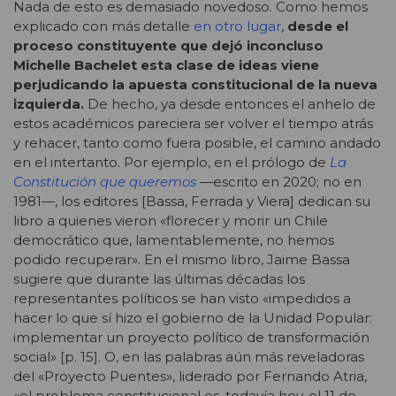
Nada de esto es demasiado novedoso. Como hemos
explicado con más detalle
en otro lugar
,
desde el
proceso constituyente que dejó inconcluso
Michelle Bachelet esta clase de ideas viene
perjudicando la apuesta constitucional de la nueva
izquierda.
De hecho, ya desde entonces el anhelo de
estos académicos pareciera ser volver el tiempo atrás
y rehacer, tanto como fuera posible, el camino andado
en el intertanto. Por ejemplo, en el prólogo de
La
Constitución que queremos
—escrito en 2020; no en
1981—, los editores [Bassa, Ferrada y Viera] dedican su
libro a quienes vieron «florecer y morir un Chile
democrático que, lamentablemente, no hemos
podido recuperar». En el mismo libro, Jaime Bassa
sugiere que durante las últimas décadas los
representantes políticos se han visto «impedidos a
hacer lo que sí hizo el gobierno de la Unidad Popular:
implementar un proyecto político de transformación
social» [p. 15]. O, en las palabras aún más reveladoras
del «Proyecto Puentes», liderado por Fernando Atria,
«el problema constitucional es, todavía hoy, el 11 de