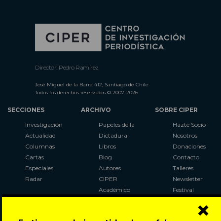
Director: Pedro Ramírez
José Miguel de la Barra 412, Santiago de Chile
Todos los derechos reservados © 2007-2026
SECCIONES
ARCHIVO
SOBRE CIPER
Investigación
Papeles de la
Hazte Socio
Actualidad
Dictadura
Nosotros
Columnas
Libros
Donaciones
Cartas
Blog
Contacto
Especiales
Autores
Talleres
Radar
CIPER
Newsletter
Académico
Festival
×
LaBot
Constituyente