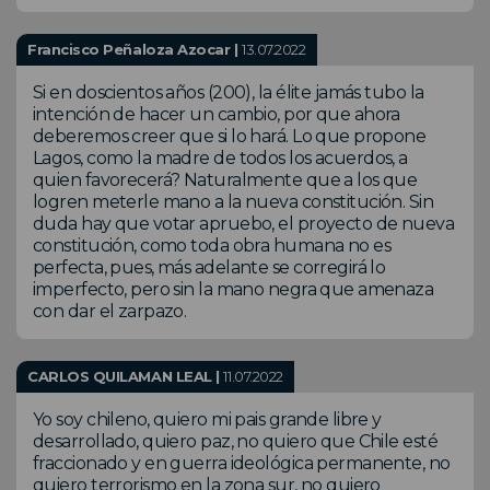
Francisco Peñaloza Azocar |
13.07.2022
Si en doscientos años (200), la élite jamás tubo la
intención de hacer un cambio, por que ahora
deberemos creer que si lo hará. Lo que propone
Lagos, como la madre de todos los acuerdos, a
quien favorecerá? Naturalmente que a los que
logren meterle mano a la nueva constitución. Sin
duda hay que votar apruebo, el proyecto de nueva
constitución, como toda obra humana no es
perfecta, pues, más adelante se corregirá lo
imperfecto, pero sin la mano negra que amenaza
con dar el zarpazo.
CARLOS QUILAMAN LEAL |
11.07.2022
Yo soy chileno, quiero mi pais grande libre y
desarrollado, quiero paz, no quiero que Chile esté
fraccionado y en guerra ideológica permanente, no
quiero terrorismo en la zona sur, no quiero