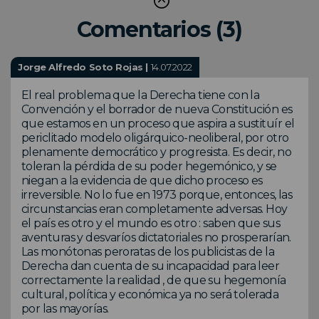
Comentarios (3)
Jorge Alfredo Soto Rojas |
14.07.2022
El real problema que la Derecha tiene con la
Convención y el borrador de nueva Constitución es
que estamos en un proceso que aspira a sustituír el
periclitado modelo oligárquico-neoliberal, por otro
plenamente democrático y progresista. Es decir, no
toleran la pérdida de su poder hegemónico, y se
niegan a la evidencia de que dicho proceso es
irreversible. No lo fue en 1973 porque, entonces, las
circunstancias eran completamente adversas. Hoy
el país es otro y el mundo es otro : saben que sus
aventuras y desvaríos dictatoriales no prosperarían.
Las monótonas peroratas de los publicistas de la
Derecha dan cuenta de su incapacidad para leer
correctamente la realidad , de que su hegemonía
cultural, política y económica ya no será tolerada
por las mayorías.