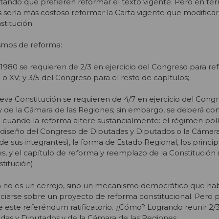
tando que prefieren reformar el texto vigente. Pero en té
s sería más costoso reformar la Carta vigente que modificar
titución.
smos de reforma:
e 1980 se requieren de 2/3 en ejercicio del Congreso para re
, XII o XV; y 3/5 del Congreso para el resto de capítulos;
nueva Constitución se requieren de 4/7 en ejercicio del Cong
y de la Cámara de las Regiones; sin embargo, se deberá co
o cuando la reforma altere sustancialmente: el régimen polít
l diseño del Congreso de Diputadas y Diputados o la Cámara
de sus integrantes), la forma de Estado Regional, los principi
 y el capítulo de reforma y reemplazo de la Constitución (a
titución).
no es un cerrojo, sino un mecanismo democrático que habil
iarse sobre un proyecto de reforma constitucional. Pero p
e este referéndum ratificatorio. ¿Cómo? Logrando reunir 2/3
das y Diputados y de la Cámara de las Regiones.