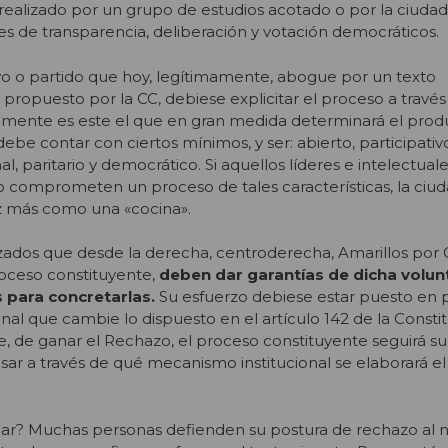
á realizado por un grupo de estudios acotado o por la ciudada
es de transparencia, deliberación y votación democráticos.
tivo o partido que hoy, legítimamente, abogue por un texto
l propuesto por la CC, debiese explicitar el proceso a través
samente es este el que en gran medida determinará el prod
be contar con ciertos mínimos, y ser: abierto, participativ
nal, paritario y democrático. Si aquellos líderes e intelectua
o comprometen un proceso de tales características, la ciu
ez más como una «cocina».
ados que desde la derecha, centroderecha, Amarillos por Ch
oceso constituyente,
deben dar garantías de dicha volun
s para concretarlas.
Su esfuerzo debiese estar puesto en
nal que cambie lo dispuesto en el artículo 142 de la Consti
, de ganar el Rechazo, el proceso constituyente seguirá su 
sar a través de qué mecanismo institucional se elaborará el
mar? Muchas personas defienden su postura de rechazo al 