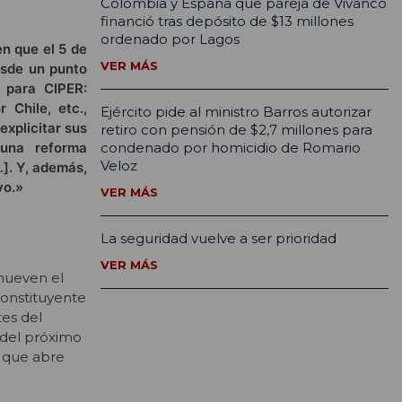
Colombia y España que pareja de Vivanco
financió tras depósito de $13 millones
ordenado por Lagos
n que el 5 de
VER MÁS
esde un punto
a para CIPER:
 Chile, etc.,
Ejército pide al ministro Barros autorizar
explicitar sus
retiro con pensión de $2,7 millones para
 una reforma
condenado por homicidio de Romario
Veloz
…]. Y, además,
vo.»
VER MÁS
La seguridad vuelve a ser prioridad
VER MÁS
mueven el
Constituyente
tes del
 del próximo
o que abre