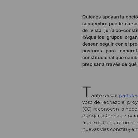
Quienes apoyan la opció
septiembre puede darse 
de vista jurídico-cons
«Aquellos grupos organ
desean seguir con el pro
posturas para concre
constitucional que cambi
precisar a través de qué
T
anto desde
partidos
voto de rechazo al pro
(CC) reconocen la neces
eslógan «Rechazar para
4 de septiembre no enfr
nuevas vías constituyen