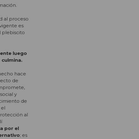
rmación.
d al proceso
vigente es
 plebiscito
yente luego
 culmina.
 hecho hace
yecto de
promete,
social y
ocimiento de
 el
protección al
í
a por el
ernativo
; es