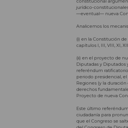
constitucional argumen
jurídico-constitucionale
―eventual― nueva Cons
Analicemos los mecani
(i) en la Constitución d
capítulos I, III, VIII, XI
(ii) en el proyecto de 
Diputadas y Diputados 
referéndum ratificatori
periodo presidencial, e
Regiones (y la duración 
derechos fundamentales,
Proyecto de nueva Cons
Este último referéndum 
ciudadanía para pronunc
que el Congreso se salt
del Congreso de Diputa