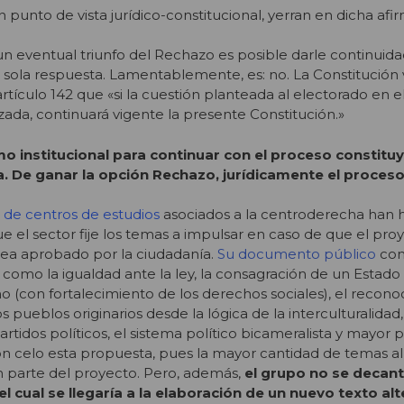
punto de vista jurídico-constitucional, yerran en dicha afi
un eventual triunfo del Rechazo es posible darle continuida
 sola respuesta. Lamentablemente, es: no. La Constitución 
artículo 142 que «si la cuestión planteada al electorado en el
azada, continuará vigente la presente Constitución.»
o institucional para continuar con el proceso constitu
da. De ganar la opción Rechazo, jurídicamente el proceso
de centros de estudios
asociados a la centroderecha han
ue el sector fije los temas a impulsar en caso de que el pro
sea aprobado por la ciudadanía.
Su documento público
com
 como la igualdad ante la ley, la consagración de un Estado 
(con fortalecimiento de los derechos sociales), el recon
s pueblos originarios desde la lógica de la interculturalidad,
artidos políticos, el sistema político bicameralista y mayor 
 celo esta propuesta, pues la mayor cantidad de temas all
parte del proyecto. Pero, además,
el grupo no se decant
 cual se llegaría a la elaboración de un nuevo texto alt