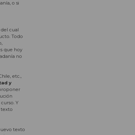
nía, o si
 del cual
ucto. Todo
o,
les que hoy
dadanía no
ile, etc.,
tad y
 proponer
tución
curso. Y
 texto
nuevo texto