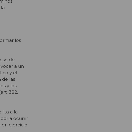
rminos
 la
formar los
reso de
nvocar a un
ico y el
 de las
os y los
rt. 382,
ita a la
odría ocurrir
 en ejercicio