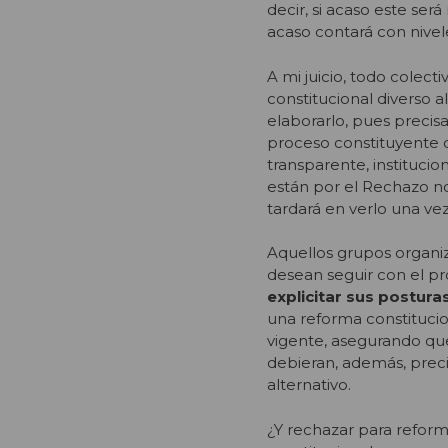
decir, si acaso este ser
acaso contará con nivel
A mi juicio, todo colec
constitucional diverso a
elaborarlo, pues preci
proceso constituyente de
transparente, institucio
están por el Rechazo n
tardará en verlo una v
Aquellos grupos organiz
desean seguir con el pr
explicitar sus postura
una reforma constitucio
vigente, asegurando que
debieran, además, preci
alternativo.
¿Y rechazar para refor