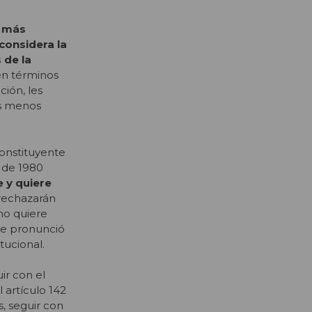
s más
considera la
 de la
en términos
ción, les
es menos
constituyente
 de 1980
 y quiere
rechazarán
no quiere
 se pronunció
itucional.
ir con el
 artículo 142
s, seguir con