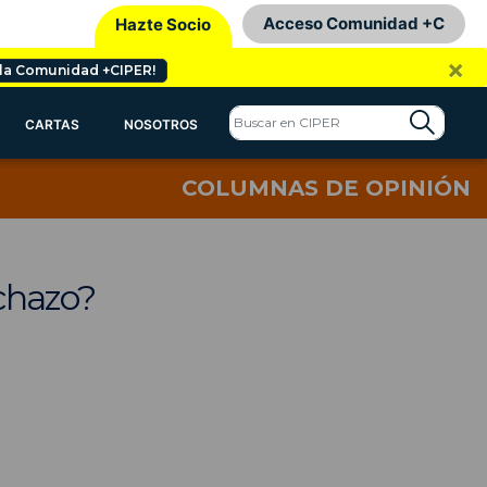
Acceso Comunidad +C
Hazte Socio
×
 la Comunidad +CIPER!
CARTAS
NOSOTROS
COLUMNAS DE OPINIÓN
chazo?