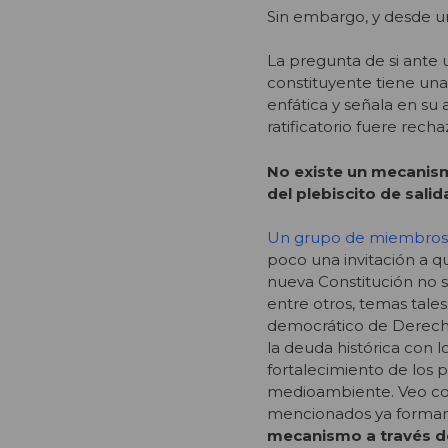
Sin embargo, y desde un 
La pregunta de si ante 
constituyente tiene una
enfática y señala en su 
ratificatorio fuere rech
No existe un mecanism
del plebiscito de sali
Un grupo de miembros 
poco una invitación a q
nueva Constitución no 
entre otros, temas tales
democrático de Derecho 
la deuda histórica con lo
fortalecimiento de los p
medioambiente. Veo con
mencionados ya forman 
mecanismo a través del