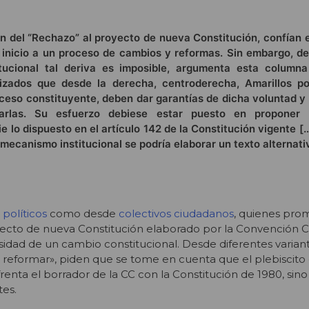
n del “Rechazo” al proyecto de nueva Constitución, confían e
inicio a un proceso de cambios y reformas. Sin embargo, d
titucional tal deriva es imposible, argumenta esta column
izados que desde la derecha, centroderecha, Amarillos por
ceso constituyente, deben dar garantías de dicha voluntad y 
tarlas. Su esfuerzo debiese estar puesto en proponer
e lo dispuesto en el artículo 142 de la Constitución vigente [
 mecanismo institucional se podría elaborar un texto alternati
 políticos
como desde
colectivos ciudadanos
, quienes pro
yecto de nueva Constitución elaborado por la Convención 
idad de un cambio constitucional. Desde diferentes varian
 reformar», piden que se tome en cuenta que el plebiscito
enta el borrador de la CC con la Constitución de 1980, sin
tes.