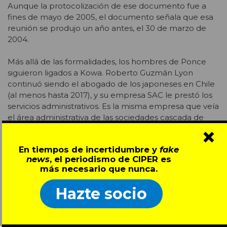
Aunque la protocolización de ese documento fue a
fines de mayo de 2005, el documento señala que esa
reunión se produjo un año antes, el 30 de marzo de
2004.
Más allá de las formalidades, los hombres de Ponce
siguieron ligados a Kowa. Roberto Guzmán Lyon
continuó siendo el abogado de los japoneses en Chile
(al menos hasta 2017), y su empresa SAC le prestó los
servicios administrativos. Es la misma empresa que veía
el área administrativa de las sociedades cascada de
×
Ponce, y que en el financiamiento ilegal de la política
apareció como una de las empresas a las que se le
En tiempos de incertidumbre y
fake
facturaban boletas falsas (
vea reportaje de CIPER
).
news
, el periodismo de CIPER es
más necesario que nunca.
Entre 2005 y 2006 la batalla de Ponce con Potash no
se detuvo. El 22 de diciembre de 2006 finalizó la oferta
Hazte socio
pública de acciones lanzada por los canadienses, con
la que habían incrementado su poder en SQM hasta
tener el 30,6% de las acciones. El Grupo Pampa tenía