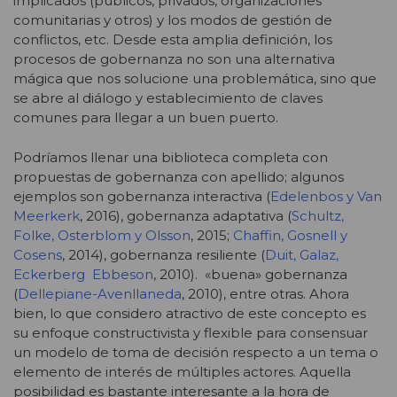
implicados (públicos, privados, organizaciones
comunitarias y otros) y los modos de gestión de
conflictos, etc. Desde esta amplia definición, los
procesos de gobernanza no son una alternativa
mágica que nos solucione una problemática, sino que
se abre al diálogo y establecimiento de claves
comunes para llegar a un buen puerto.
Podríamos llenar una biblioteca completa con
propuestas de gobernanza con apellido; algunos
ejemplos son gobernanza interactiva (
Edelenbos y Van
Meerkerk
, 2016), gobernanza adaptativa (
Schultz,
Folke, Osterblom y Olsson
, 2015;
Chaffin, Gosnell y
Cosens
, 2014), gobernanza resiliente (
Duit, Galaz,
Eckerberg Ebbeson
, 2010). «buena» gobernanza
(
Dellepiane-Avenllaneda
, 2010), entre otras. Ahora
bien, lo que considero atractivo de este concepto es
su enfoque constructivista y flexible para consensuar
un modelo de toma de decisión respecto a un tema o
elemento de interés de múltiples actores. Aquella
posibilidad es bastante interesante a la hora de