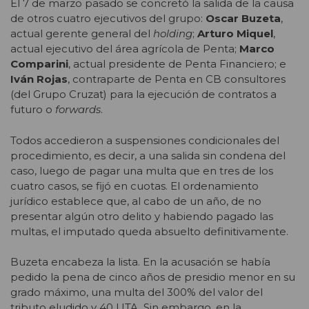
El 7 de marzo pasado se concretó la salida de la causa
de otros cuatro ejecutivos del grupo:
Oscar Buzeta
,
actual gerente general del
holding
;
Arturo Miquel
,
actual ejecutivo del área agrícola de Penta;
Marco
Comparini
, actual presidente de Penta Financiero; e
Iván Rojas
, contraparte de Penta en CB consultores
(del Grupo Cruzat) para la ejecución de contratos a
futuro o
forwards
.
Todos accedieron a suspensiones condicionales del
procedimiento, es decir, a una salida sin condena del
caso, luego de pagar una multa que en tres de los
cuatro casos, se fijó en cuotas. El ordenamiento
jurídico establece que, al cabo de un año, de no
presentar algún otro delito y habiendo pagado las
multas, el imputado queda absuelto definitivamente.
Buzeta encabeza la lista. En la acusación se había
pedido la pena de cinco años de presidio menor en su
grado máximo, una multa del 300% del valor del
tributo eludido y 40 UTA. Sin embargo, en la