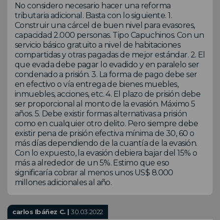
No considero necesario hacer una reforma
tributaria adicional. Basta con lo siguiente. 1.
Construir una cárcel de buen nivel para evasores,
capacidad 2.000 personas. Tipo Capuchinos. Con un
servicio básico gratuito a nivel de habitaciones
compartidas y otras pagadas de mejor estándar. 2. El
que evada debe pagar lo evadido y en paralelo ser
condenado a prisión. 3. La forma de pago debe ser
en efectivo o vía entrega de bienes muebles,
inmuebles, acciones, etc. 4. El plazo de prisión debe
ser proporcional al monto de la evasión. Máximo 5
años. 5. Debe existir formas alternativas a prisión
como en cualquier otro delito. Pero siempre debe
existir pena de prisión efectiva mínima de 30, 60 o
más días dependiendo de la cuantía de la evasión.
Con lo expuesto, la evasión debiera bajar del 15% o
más a alrededor de un 5%. Estimo que eso
significaría cobrar al menos unos US$ 8.000
millones adicionales al año.
carlos Ibáñez C. |
30.03.2022