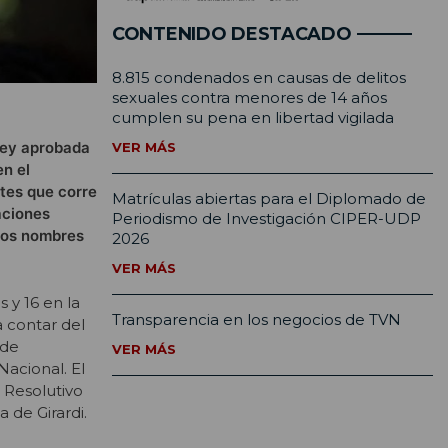
CONTENIDO DESTACADO
8.815 condenados en causas de delitos
sexuales contra menores de 14 años
cumplen su pena en libertad vigilada
 ley aprobada
VER MÁS
en el
tes que corre
Matrículas abiertas para el Diplomado de
aciones
Periodismo de Investigación CIPER-UDP
los nombres
2026
VER MÁS
y 16 en la
Transparencia en los negocios de TVN
 contar del
 de
VER MÁS
acional. El
 Resolutivo
 de Girardi.