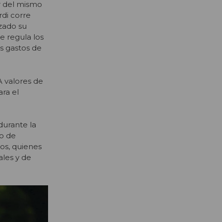
r del mismo
rdi corre
izado su
 regula los
os gastos de
A valores de
ara el
durante la
so de
os, quienes
ales y de