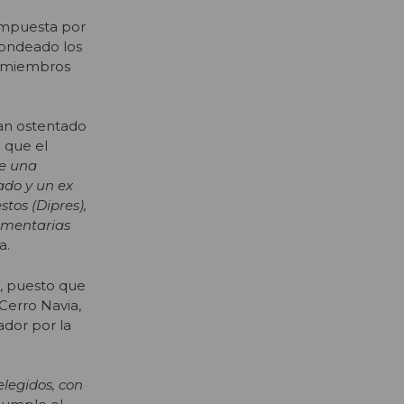
compuesta por
sondeado los
s miembros
an ostentado
 que el
de una
ado y un ex
tos (Dipres),
lamentarias
a.
o, puesto que
Cerro Navia,
dor por la
elegidos, con