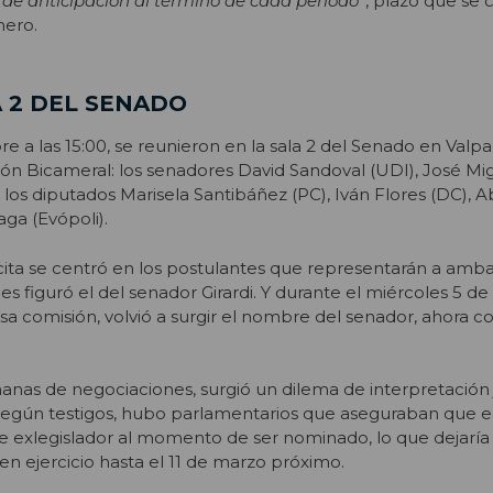
 de anticipación al término de cada período
”, plazo que se
nero.
A 2 DEL SENADO
e a las 15:00, se reunieron en la sala 2 del Senado en Valpar
ión Bicameral: los senadores David Sandoval (UDI), José Mig
, y los diputados Marisela Santibáñez (PC), Iván Flores (DC), 
ga (Evópoli).
cita se centró en los postulantes que representarán a amb
s figuró el del senador Girardi. Y durante el miércoles 5 de
a comisión, volvió a surgir el nombre del senador, ahora 
anas de negociaciones, surgió un dilema de interpretación 
. Según testigos, hubo parlamentarios que aseguraban que e
de exlegislador al momento de ser nominado, lo que dejaría 
 en ejercicio hasta el 11 de marzo próximo.