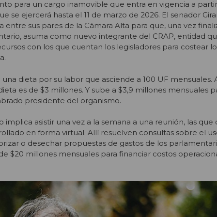
to para un cargo inamovible que entra en vigencia a parti
e se ejercerá hasta el 11 de marzo de 2026. El senador Gira
a entre sus pares de la Cámara Alta para que, una vez final
ario, asuma como nuevo integrante del CRAP, entidad que
recursos con los que cuentan los legisladores para costear l
a.
una dieta por su labor que asciende a 100 UF mensuales. 
dieta es de $3 millones. Y sube a $3,9 millones mensuales p
brado presidente del organismo.
 implica asistir una vez a la semana a una reunión, las que 
llado en forma virtual. Allí resuelven consultas sobre el u
rizar o desechar propuestas de gastos de los parlamentari
e $20 millones mensuales para financiar costos operacion