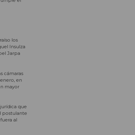
 cumple el
aíso los
uel Insulza
Abel Jarpa
as cámaras
 enero, en
con mayor
jurídica que
l postulante
fuera al