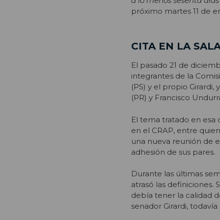
a lo menos sesenta días
próximo martes 11 de e
CITA EN LA SAL
El pasado 21 de diciembr
integrantes de la Comis
(PS) y el propio Girardi
(PR) y Francisco Undurra
El tema tratado en esa 
en el CRAP, entre quiene
una nueva reunión de es
adhesión de sus pares.
Durante las últimas sem
atrasó las definiciones
debía tener la calidad 
senador Girardi, todavía