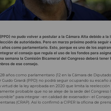
 (PPD) no pudo volver a postular a la Cámara Alta debido a la
elección de autoridades. Pero en marzo próximo podría seguir 
 años como parlamentario. Esto, porque es uno de los aspiran
ntegrar el consejo que regula el uso de los fondos para asign
ima semana la Comisión Bicameral del Congreso deberá tener 
mbros de ese consejo.
8 años como parlamentario (12 en la Cámara de Diputados 
r Guido Girardi (PPD) no podrá seguir ocupando su escaño a
 virtud de la ley aprobada en 2020 que limita la reelección
tamente probable que no se aleje de la sede del Congreso N
ponible” para integrar –en calidad de exsenador– el Consejo
tarias (CRAP). Así lo confirmó a CIPER la oficina de prensa