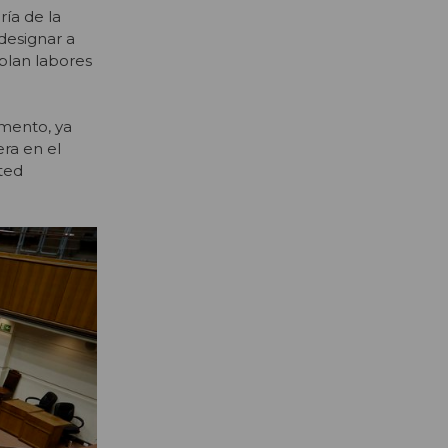
ía de la
designar a
plan labores
amento, ya
ra en el
ted