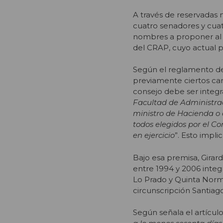
A través de reservadas 
cuatro senadores y cuat
nombres a proponer al 
del CRAP, cuyo actual p
Según el reglamento de
previamente ciertos car
consejo debe ser integr
Facultad de Administrac
ministro de Hacienda o d
todos elegidos por el Co
en ejercicio
”. Esto impl
Bajo esa premisa, Girar
entre 1994 y 2006 inte
Lo Prado y Quinta Norm
circunscripción Santiag
Según señala el artículo