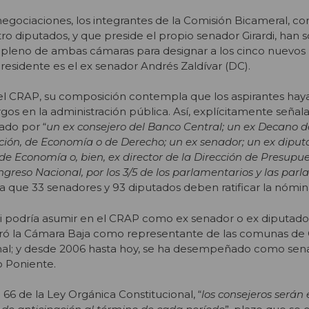
negociaciones, los integrantes de la Comisión Bicameral, 
ro diputados, y que preside el propio senador Girardi, han 
pleno de ambas cámaras para designar a los cinco nuevo
residente es el ex senador Andrés Zaldívar (DC).
l CRAP, su composición contempla que los aspirantes hay
gos en la administración pública. Así, explícitamente señala
ado por “
un ex consejero del Banco Central; un ex Decano 
ión, de Economía o de Derecho; un ex senador; un ex diput
e Economía o, bien, ex director de la Dirección de Presupues
ngreso Nacional, por los 3/5 de los parlamentarios y las par
ica que 33 senadores y 93 diputados deben ratificar la nómin
di podría asumir en el CRAP como ex senador o ex diputad
gró la Cámara Baja como representante de las comunas de 
al; y desde 2006 hasta hoy, se ha desempeñado como sena
o Poniente.
 66 de la Ley Orgánica Constitucional, “
los consejeros serán 