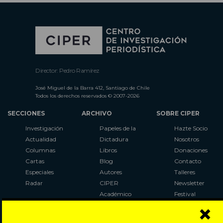
Director: Pedro Ramírez
José Miguel de la Barra 412, Santiago de Chile
Todos los derechos reservados © 2007-2026
SECCIONES
ARCHIVO
SOBRE CIPER
Investigación
Papeles de la
Hazte Socio
Actualidad
Dictadura
Nosotros
Columnas
Libros
Donaciones
Cartas
Blog
Contacto
Especiales
Autores
Talleres
Radar
CIPER
Newsletter
Académico
Festival
×
LaBot
Constituyente