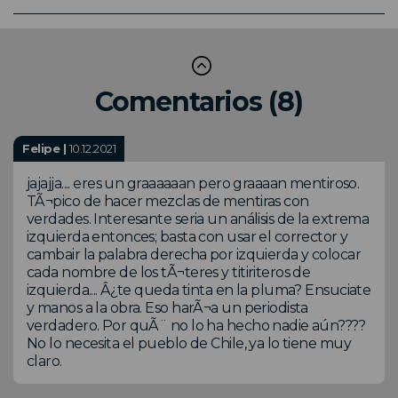
Comentarios (8)
Felipe |
10.12.2021
jajajja.... eres un graaaaaan pero graaaan mentiroso.
TÃ¬pico de hacer mezclas de mentiras con
verdades. Interesante seria un análisis de la extrema
izquierda entonces; basta con usar el corrector y
cambair la palabra derecha por izquierda y colocar
cada nombre de los tÃ¬teres y titiriteros de
izquierda.... Â¿te queda tinta en la pluma? Ensuciate
y manos a la obra. Eso harÃ¬a un periodista
verdadero. Por quÃ¨ no lo ha hecho nadie aún????
No lo necesita el pueblo de Chile, ya lo tiene muy
claro.