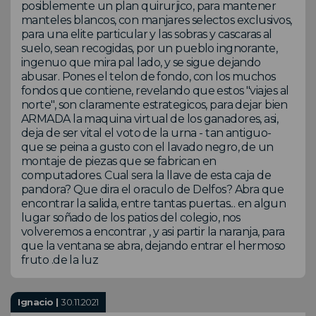
posiblemente un plan quirurjico, para mantener
manteles blancos, con manjares selectos exclusivos,
para una elite particular y las sobras y cascaras al
suelo, sean recogidas, por un pueblo ingnorante,
ingenuo que mira pal lado, y se sigue dejando
abusar. Pones el telon de fondo, con los muchos
fondos que contiene, revelando que estos "viajes al
norte", son claramente estrategicos, para dejar bien
ARMADA la maquina virtual de los ganadores, asi,
deja de ser vital el voto de la urna - tan antiguo-
que se peina a gusto con el lavado negro, de un
montaje de piezas que se fabrican en
computadores. Cual sera la llave de esta caja de
pandora? Que dira el oraculo de Delfos? Abra que
encontrar la salida, entre tantas puertas... en algun
lugar soñado de los patios del colegio, nos
volveremos a encontrar , y asi partir la naranja, para
que la ventana se abra, dejando entrar el hermoso
fruto .de la luz
Ignacio |
30.11.2021