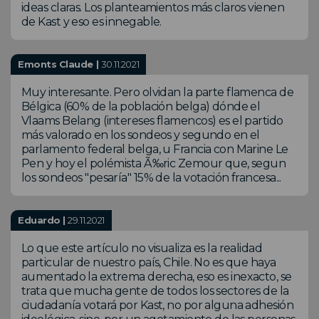
ideas claras. Los planteamientos más claros vienen
de Kast y eso es innegable.
Emonts Claude |
30.11.2021
Muy interesante. Pero olvidan la parte flamenca de
Bélgica (60% de la población belga) dónde el
Vlaams Belang (intereses flamencos) es el partido
más valorado en los sondeos y segundo en el
parlamento federal belga, u Francia con Marine Le
Pen y hoy el polémista Ã‰ric Zemour que, segun
los sondeos "pesaría" 15% de la votación francesa...
Eduardo |
29.11.2021
Lo que este artículo no visualiza es la realidad
particular de nuestro país, Chile. No es que haya
aumentado la extrema derecha, eso es inexacto, se
trata que mucha gente de todos los sectores de la
ciudadanía votará por Kast, no por alguna adhesión