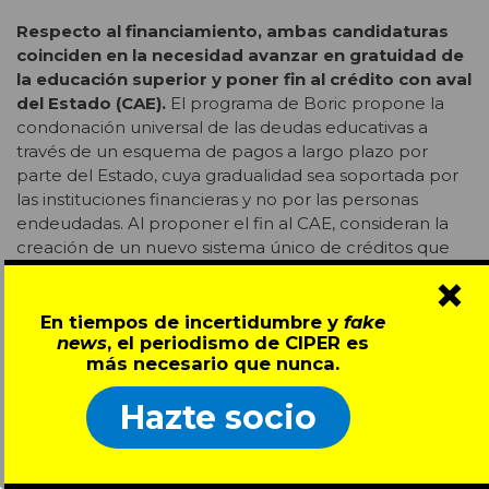
Respecto al financiamiento, ambas candidaturas
coinciden en la necesidad avanzar en gratuidad de
la educación superior y poner fin al crédito con aval
del Estado (CAE).
El programa de Boric propone la
condonación universal de las deudas educativas a
través de un esquema de pagos a largo plazo por
parte del Estado, cuya gradualidad sea soportada por
las instituciones financieras y no por las personas
endeudadas. Al proponer el fin al CAE, consideran la
creación de un nuevo sistema único de créditos que
será transitorio, hasta alcanzar la gratuidad universal.
×
Por otro lado, y como medida de aumento al
financiamiento basal de las instituciones estatales,
En tiempos de incertidumbre y
fake
news
, el periodismo de CIPER es
impulsarán un proceso de expansión de la matrícula
más necesario que nunca.
que permita que la mayoría de los y las estudiantes
puedan optar a la educación pública. Esta expansión
Hazte socio
tendrá un foco especial en descentralización y género,
priorizando a instituciones regionales y el ingreso de
mujeres a áreas altamente masculinizadas. También
proponen fortalecer la instalación, consolidación y