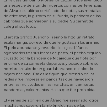
En la casa del barrio Monseñor Lezcano fue levantado
una especie de altar de muertos con las pertenencias
de Álvaro: su último certificado de notas, sus medallas
de atletismo, la guitarra en su funda, la patineta de las
cabriolas que admiraban a su padre. Su carnet de
colegial, sus fotos.
El artista gráfico Juancho Tijerino le hizo un retrato
estilo manga, por eso de que le gustaban los animes.
El pelo abundante y revuelto, los ojos diáfanos
agrandados tras sus lentes de pasta, el pecho erguido
cruzado por la bandera de Nicaragua que flota por
encima de su camiseta deportiva, y posado sobre su
hombro izquierdo un guardabarranco, el colorido
pájaro nacional. Esa es la figura que prendió en las
redes y fue impresa en pancartas que navegaron
entre las multitudes en las marchas, en camisetas,
banderolas, calcomanías. Hasta que fue prohibida.
El viernes de abril en que Álvaro fue asesinado, otros
muchachos cayeron también víctimas de los