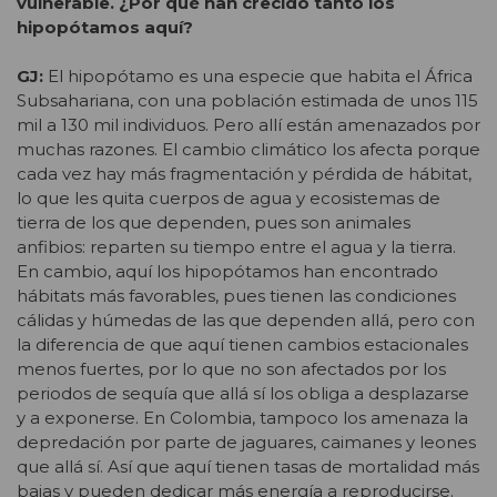
vulnerable. ¿Por qué han crecido tanto los
hipopótamos aquí?
GJ:
El hipopótamo es una especie que habita el África
Subsahariana, con una población estimada de unos 115
mil a 130 mil individuos. Pero allí están amenazados por
muchas razones. El cambio climático los afecta porque
cada vez hay más fragmentación y pérdida de hábitat,
lo que les quita cuerpos de agua y ecosistemas de
tierra de los que dependen, pues son animales
anfibios: reparten su tiempo entre el agua y la tierra.
En cambio, aquí los hipopótamos han encontrado
hábitats más favorables, pues tienen las condiciones
cálidas y húmedas de las que dependen allá, pero con
la diferencia de que aquí tienen cambios estacionales
menos fuertes, por lo que no son afectados por los
periodos de sequía que allá sí los obliga a desplazarse
y a exponerse. En Colombia, tampoco los amenaza la
depredación por parte de jaguares, caimanes y leones
que allá sí. Así que aquí tienen tasas de mortalidad más
bajas y pueden dedicar más energía a reproducirse.