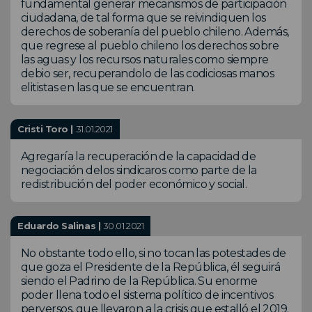
fundamental generar mecanismos de participación
ciudadana, de tal forma que se reivindiquen los
derechos de soberanía del pueblo chileno. Además,
que regrese al pueblo chileno los derechos sobre
las aguas y los recursos naturales como siempre
debio ser, recuperandolo de las codiciosas manos
elitistas en las que se encuentran.
Cristi Toro |
31.01.2021
Agregaría la recuperación de la capacidad de
negociación delos sindicaros como parte de la
redistribución del poder económico y social.
Eduardo Salinas |
30.01.2021
No obstante todo ello, si no tocan las potestades de
que goza el Presidente de la República, él seguirá
siendo el Padrino de la República. Su enorme
poder llena todo el sistema político de incentivos
perversos, que llevaron a la crisis que estalló el 2019.