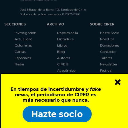
José Miguel de la Barra 412, Santiago de Chile
Todos los derechos reservados © 2007-2026
SECCIONES
ARCHIVO
SOBRE CIPER
Investigación
Papeles de la
Hazte Socio
Actualidad
Dictadura
Nosotros
Columnas
Libros
Donaciones
Cartas
Blog
Contacto
Especiales
Autores
Talleres
Radar
CIPER
Newsletter
Académico
Festival
×
LaBot
Constituyente
En tiempos de incertidumbre y
fake
Al Plebiscito
news
, el periodismo de CIPER es
con CIPER
más necesario que nunca.
Síguenos en:
Hazte socio