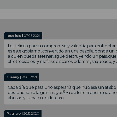
jose luis |
07.03.2021
Los felicito por su compromiso y valentía para enfrenta
es este gobierno , convertido en una bazofia, donde un p
a quien pueda asesinar, sigue destruyendo un país, que 
afrotropicales , y mafias de sicarios, ademas , saqueado, y
Juanny |
24.01.2021
Cada día que pasa uno esperaría que hubiese un atisbo de
desilusionan a la gran mayorÃ¬a de los chilenos que añora
abusan y lucran con descaro.
Patricio |
26.12.2020