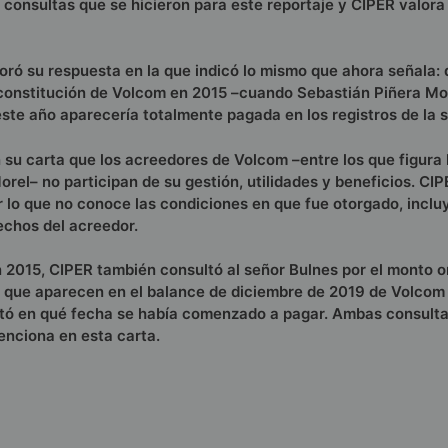
 consultas que se hicieron para este reportaje y CIPER valora
poró su respuesta en la que indicó lo mismo que ahora señala: 
a constitución de Volcom en 2015 –cuando Sebastián Piñera Mo
este año aparecería totalmente pagada en los registros de la 
n su carta que los acreedores de Volcom –entre los que figura
l­­­– no participan de su gestión, utilidades y beneficios. CI
r lo que no conoce las condiciones en que fue otorgado, incl
echos del acreedor.
2015, CIPER también consultó al señor Bulnes por el monto or
es que aparecen en el balance de diciembre de 2019 de Volcom
untó en qué fecha se había comenzado a pagar. Ambas consult
enciona en esta carta.