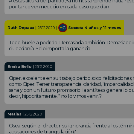
A estas altura del partido ,Ya no nos sorprende nada respe
por tanto ven negocio en cada paso que dan
Ruth Depaux |
25.12.2020
|
Socio/a 4 años y 11 meses
Todo huele a podrido. Demasiada ambición. Demasiado ind
ciudadanía. Solo importa la ganancia
Emilio Bello |
25.12.2020
Ciper, excelente en su trabajo periodistico, felicitaciones
como Ciper. Tener transparencia, claridad, "imparcialidad
sana y con un futuro promisorio, la antítesis genera lo qu
decir, hipocritamente, " no lo vimos venir..?
Matias |
25.12.2020
Osea, según el director, su ignorancia frente a los términ
acusaciones de triangulación?