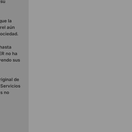
 su
que la
rel aún
sociedad.
 hasta
PER no ha
uyendo sus
iginal de
 Servicios
as no