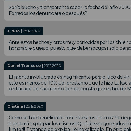
Sería bueno y transparente saber la fecha del año 2020
Forrados los denunciara o después?
J. N. P. |
25.12.2020
Ante estos hechos y otros muy conocidos por los chileno
honorable puesto, puesto que deben ocupar solo perso
Daniel Troncoso |
25.12.2020
El monto involucrado es insignificante para el tipo de v
esto es menos del 10% del préstamo que le hizo Luksic a
certificado de nacimiento donde consta que es hijo de M
Cristina |
25.12.2020
Cómo se han beneficiado con "nuestros ahorros" !!! Lue
intentará expropiar los mismos!! Qué desvergonzados, mise
límites!!! Tratando de explicar lo inexplicable...En otro p