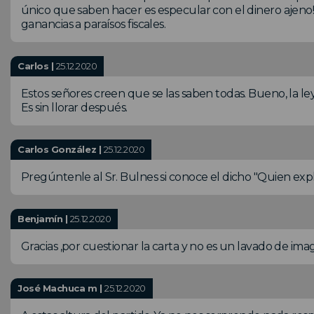
único que saben hacer es especular con el dinero ajeno!!
ganancias a paraísos fiscales.
Carlos |
25.12.2020
Estos señores creen que se las saben todas. Bueno, la le
Es sin llorar después.
Carlos González |
25.12.2020
Pregúntenle al Sr. Bulnes si conoce el dicho "Quien expl
Benjamín |
25.12.2020
Gracias ,por cuestionar la carta y no es un lavado de im
José Machuca m |
25.12.2020