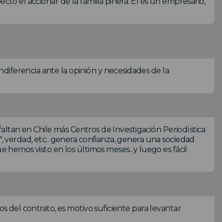
cto el accionar de la familia piñera. El es un empresario,
iferencia ante la opinión y necesidades de la
; faltan en Chile más Centros de Investigación Periodística
", verdad, etc.. genera confianza, genera una sociedad
e hemos visto en los últimos meses...y luego es fácil
os del contrato, es motivo suficiente para levantar