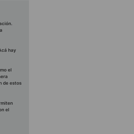
ación.
na
 Acá hay
omo el
nera
n de estos
rmiten
on el