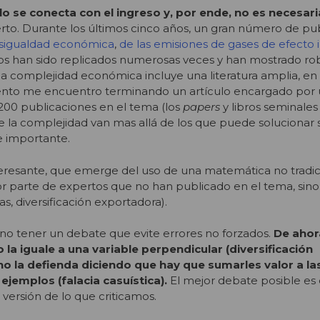
o se conecta con el ingreso y, por ende, no es necesaria
erto. Durante los últimos cinco años, un gran número de pu
sigualdad económica
,
de las emisiones de gases de efecto
dios han sido replicados numerosas veces y han mostrado ro
y la complejidad económica incluye una literatura amplia, en
nto me encuentro terminando un artículo encargado por
 200 publicaciones en el tema (los
papers
y libros seminale
de la complejidad van mas allá de los que puede solucionar s
 e importante.
nteresante, que emerge del uso de una matemática no tradic
or parte de expertos que no han publicado en el tema, sin
, diversificación exportadora).
o tener un debate que evite errores no forzados.
De ahor
la iguale a una variable perpendicular (diversificación
no la defienda diciendo que hay que sumarles valor a la
 ejemplos (falacia casuística).
El mejor debate posible es 
versión de lo que criticamos.