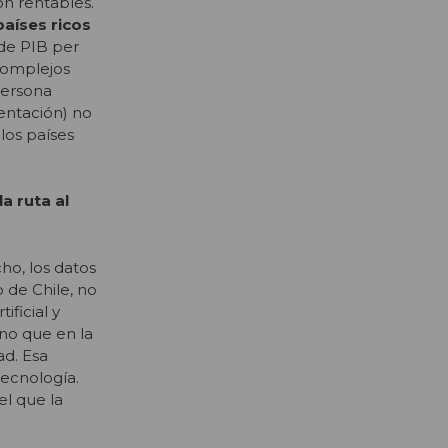
n rentables.
países ricos
de PIB per
 complejos
persona
mentación) no
los países
a ruta al
ho, los datos
 de Chile, no
ificial y
no que en la
ad. Esa
tecnología.
l que la