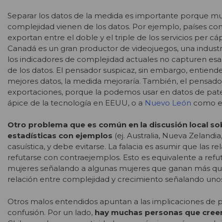
Separar los datos de la medida es importante porque much
complejidad vienen de los datos. Por ejemplo, países c
exportan entre el doble y el triple de los servicios per c
Canadá es un gran productor de videojuegos, una industri
los indicadores de complejidad actuales no capturen esa
de los datos. El pensador suspicaz, sin embargo, entiende
mejores datos, la medida mejoraría. También, el pensado
exportaciones, porque la podemos usar en datos de patent
ápice de la tecnología en EEUU, o a
Nuevo León
como el
Otro problema que es común en la discusión local so
estadísticas con ejemplos
(ej. Australia, Nueva Zelandi
casuística, y debe evitarse. La falacia es asumir que las 
refutarse con contraejemplos. Esto es equivalente a refu
mujeres señalando a algunas mujeres que ganan más qu
relación entre complejidad y crecimiento señalando uno
Otros malos entendidos apuntan a las implicaciones de polí
confusión. Por un lado,
hay muchas personas que creen 