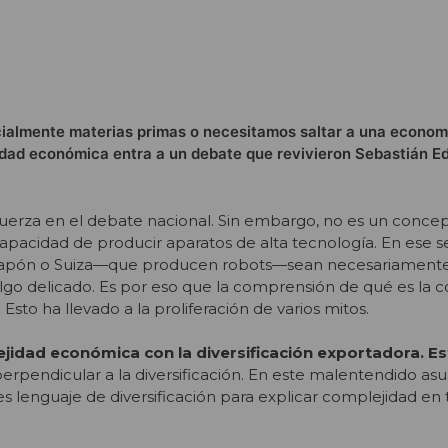
cialmente materias primas o necesitamos saltar a una econo
idad económica entra a un debate que revivieron Sebastián E
uerza en el debate nacional. Sin embargo, no es un concep
acidad de producir aparatos de alta tecnología. En ese se
 Japón o Suiza—que producen robots—sean necesariament
lgo delicado. Es por eso que la comprensión de qué es la c
 Esto ha llevado a la proliferación de varios mitos.
idad económica con la diversificación exportadora. Es
rpendicular a la diversificación. En este malentendido as
 lenguaje de diversificación para explicar complejidad en