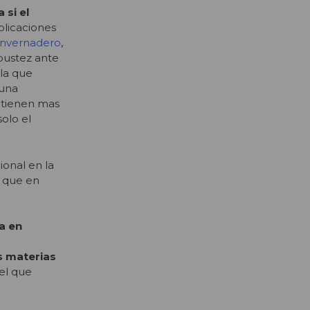
 si el
blicaciones
 invernadero
,
bustez ante
 la que
 una
s tienen mas
olo el
ional en la
o que en
a en
s materias
el que