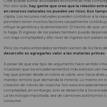
Chile puede sumar actividades económicas más complejas 
Por otro lado,
hay gente que cree que la relación entr
en recursos naturales no pueden ser ricos. Eso tampo
cápita. Los recursos naturales pueden contribuir a la ri
permiten tener muchos factores causalmente contribuy
influye la genética y la alimentación. El hecho de que un f
lo haga. El ingreso de los países también puede depender
con baja complejidad y alto nivel de ingreso son países r
Pero los malos entendidos también vienen de los fans de
desarrollo es agregarles valor a las materias primas
.
A pesar de que ese tipo de argumento hace sentido intuit
muestran que los encadenamientos más exitosos van hacia 
hay que pensar desde el cobre al cable, sino hacia atrás, 
manejo remoto que demanda la minería. Lo mismo en el se
creación de robots de cosecha. Son esos encadenamiento
complejidad, sin embargo, solo se desarrolla si los enca
La tecnología importada, sea de camiones autónomos o m
consume.