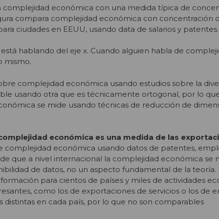
 complejidad económica con una medida típica de concen
figura compara complejidad económica con concentración 
para ciudades en EEUU, usando data de salarios y patentes.
 está hablando del eje x. Cuando alguien habla de complej
lo mismo.
 sobre complejidad económica usando estudios sobre la diver
ble usando otra que es técnicamente ortogonal, por lo que
económica se mide usando técnicas de reducción de dimens
 complejidad económica es una medida de las exportac
e complejidad económica usando datos de patentes, empleo
o de que a nivel internacional la complejidad económica se
ibilidad de datos, no un aspecto fundamental de la teoría.
formación para cientos de países y miles de actividades e
esantes, como los de exportaciones de servicios o los de 
s distintas en cada país, por lo que no son comparables