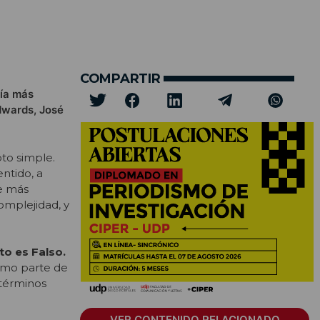
COMPARTIR
mía más
dwards, José
to simple.
ntido, a
e más
omplejidad, y
to es Falso.
umo parte de
 términos
VER CONTENIDO RELACIONADO