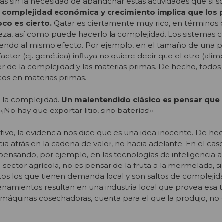
sin la necesidad de abandonar estas actividades que sí so
e complejidad económica y crecimiento implica que los 
co es cierto.
Qatar es ciertamente muy rico, en términos 
queza, así como puede hacerlo la complejidad. Los sistemas
endo al mismo efecto. Por ejemplo, en el tamaño de una 
actor (ej. genética) influya no quiere decir que el otro (ali
 de la complejidad y las materias primas. De hecho, todos 
icos en materias primas.
 la complejidad.
Un malentendido clásico es pensar que l
 «¡No hay que exportar litio, sino baterías!»
ivo, la evidencia nos dice que es una idea inocente. De hec
atrás en la cadena de valor, no hacia adelante. En el caso
pensando, por ejemplo, en las tecnologías de inteligencia art
ctor agrícola, no es pensar de la fruta a la mermelada, si
s los que tienen demanda local y son saltos de complejid
denamientos resultan en una industria local que provea esa 
áquinas cosechadoras, cuenta para el que la produjo, no e