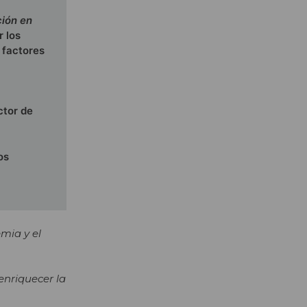
ión en
r los
 factores
ctor de
os
mia y el
enriquecer la