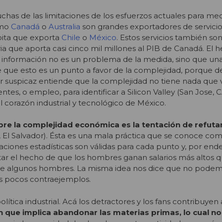
as de las limitaciones de los esfuerzos actuales para medi
omo
Canadá
o
Australia
son grandes exportadores de servicio
ápita que exporta
Chile
o
México
. Estos servicios también so
a que aporta casi cinco mil millones al PIB de Canadá. El
 información no es un problema de la medida, sino que una
 que esto es un punto a favor de la complejidad, porque de 
r suspicaz entiende que la complejidad no tiene nada que v
es, o empleo, para identificar a Silicon Valley (San Jose, 
 corazón industrial y tecnológico de México.
bre la complejidad económica es la tentación de refuta
a, El Salvador). Ésta es una mala práctica que se conoce como
relaciones estadísticas son válidas para cada punto y, por en
tar el hecho de que los hombres ganan salarios más altos q
e algunos hombres. La misma idea nos dice que no podemo
s pocos contraejemplos.
tica industrial. Acá los detractores y los fans contribuyen 
que implica abandonar las materias primas, lo cual no 