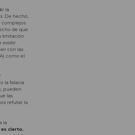
r la
s. De hecho,
n complejos.
 hecho de que
 limitación
existir
er con las
CA) como el
r
 la falacia
de, pueden
ue las
s refutar la
a la
es cierto.