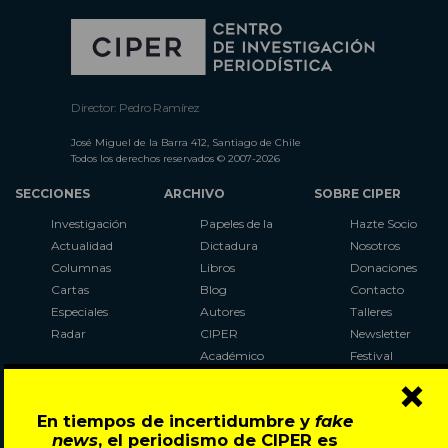
Director: Pedro Ramírez
José Miguel de la Barra 412, Santiago de Chile
Todos los derechos reservados © 2007-2026
SECCIONES
ARCHIVO
SOBRE CIPER
Investigación
Papeles de la
Hazte Socio
Actualidad
Dictadura
Nosotros
Columnas
Libros
Donaciones
Cartas
Blog
Contacto
Especiales
Autores
Talleres
Radar
CIPER
Newsletter
Académico
Festival
×
LaBot
Constituyente
En tiempos de incertidumbre y
fake
Al Plebiscito
news
, el periodismo de CIPER es
con CIPER