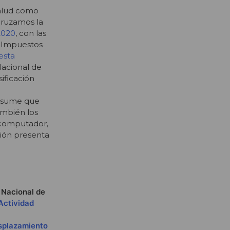
salud como
cruzamos la
2020
, con las
de Impuestos
esta
Nacional de
sificación
e asume que
ambién los
 computador,
ción presenta
o Nacional de
Actividad
esplazamiento