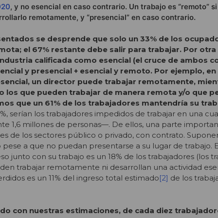
020
, y no esencial en caso contrario. Un trabajo es “remoto” si
rollarlo remotamente, y “presencial” en caso contrario.
esentados se desprende que s
o
lo un 33
%
de los ocupad
mota; el 67
%
restante debe salir para trabajar. Por otra
industria calificada como esencial (el cruce de ambos 
 esencial y presencial + esencial y remoto. Por ejemplo, en 
esencial, un director puede trabajar remotamente, mien
o los que pueden trabajar de manera remota y/o que p
emos que un 61
%
de los trabajadores mantendría su trab
9%, serían los trabajadores impedidos de trabajar en una c
e 1,6 millones de personas—. De ellos, una parte importa
 de los sectores público o privado, con contrato. Supon
rio pese a que no puedan presentarse a su lugar de trabajo. 
so junto con su trabajo es un 18% de los trabajadores (los t
en trabajar remotamente ni desarrollan una actividad esen
rdidos es un 11% del ingreso total estimado
[2]
de los trabaj
o con nuestras estimaciones, de cada diez trabajador