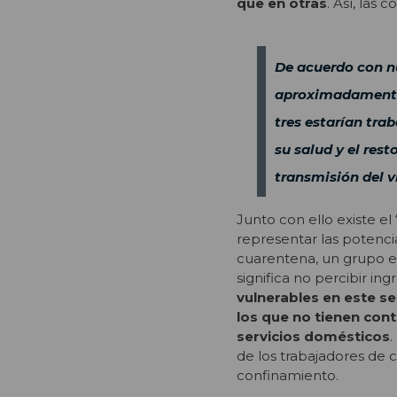
que en otras
. Así, las
De acuerdo con nu
aproximadamente 
tres estarían tra
su salud y el rest
transmisión del vi
Junto con ello existe e
representar las potenci
cuarentena, un grupo es
significa no percibir in
vulnerables en este s
los que no tienen cont
servicios domésticos
.
de los trabajadores de 
confinamiento.