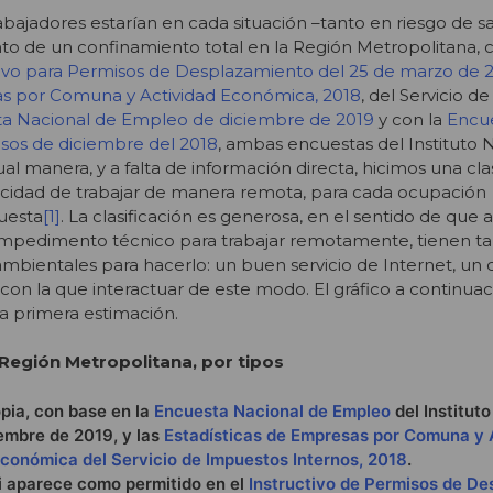
abajadores estarían en cada situación –tanto en riesgo de 
o de un confinamiento total en la Región Metropolitana, 
tivo para Permisos de Desplazamiento del 25 de marzo de 
as por Comuna y Actividad Económica, 2018
, del Servicio 
a Nacional de Empleo de diciembre de 2019
y con la
Encu
sos de diciembre del 2018
, ambas encuestas del Instituto 
gual manera, y a falta de información directa, hicimos una cla
pacidad de trabajar de manera remota, para cada ocupación
uesta
[1]
. La clasificación es generosa, en el sentido de qu
n impedimento técnico para trabajar remotamente, tienen t
mbientales para hacerlo: un buen servicio de Internet, un
n con la que interactuar de este modo. El gráfico a continua
ra primera estimación.
a Región Metropolitana, por tipos
pia, con base en la
Encuesta Nacional de Empleo
del Institut
iembre de 2019, y las
Estadísticas de Empresas por Comuna y 
conómica del Servicio de Impuestos Internos, 2018
.
si aparece como permitido en el
Instructivo de Permisos de D