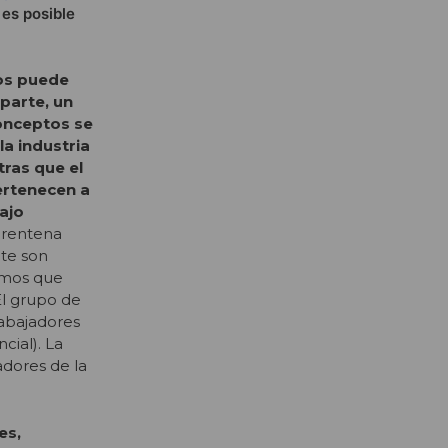
 es posible
os puede
 parte, un
conceptos se
la industria
tras que el
ertenecen a
ajo
uarentena
nte son
emos que
El grupo de
rabajadores
cial). La
adores de la
es,