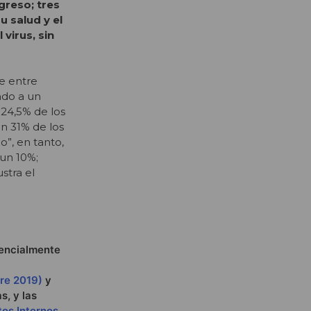
greso; tres
 salud y el
virus, sin
te entre
ndo a un
 24,5% de los
n 31% de los
o”, en tanto,
 un 10%;
ustra el
sencialmente
re 2019)
y
s, y las
os Internos,