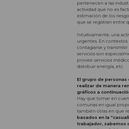
pertenecen a las indus
actividad que no es fac
estimación de los riesgo
que se registran entre 
Intuitivamente, una act
urgentes. En contextos 
contagiarse y transmiti
servicios son especialm
provee servicios médico
distribuir energía, etc.
El grupo de personas
realizar de manera re
gráficos a continuació
Hay que tomar en cuent
comunas en igual propo
también otras en que r
basados en la
“
casual
trabajador, sabemos q