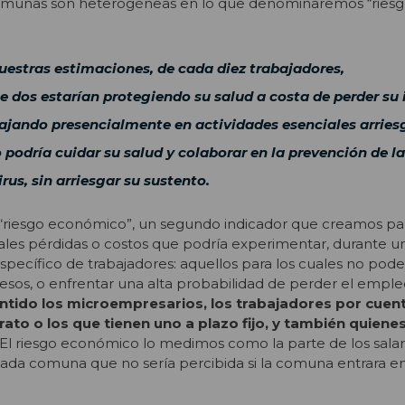
 comunas son heterogéneas en lo que denominaremos “riesgo
estras estimaciones, de cada diez trabajadores,
dos estarían protegiendo su salud a costa de perder su 
bajando presencialmente en actividades esenciales arrie
o podría cuidar su salud y colaborar en la prevención de la
rus, sin arriesgar su sustento.
l “riesgo económico”, un segundo indicador que creamos pa
ales pérdidas o costos que podría experimentar, durante u
pecífico de trabajadores: aquellos para los cuales no poder
gresos, o enfrentar una alta probabilidad de perder el empl
entido los microempresarios, los trabajadores por cuent
rato o los que tienen uno a plazo fijo, y también quien
 El riesgo económico lo medimos como la parte de los salari
cada comuna que no sería percibida si la comuna entrara e