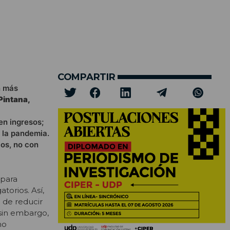
COMPARTIR
n más
Pintana,
nen ingresos;
 la pandemia.
os, no con
 para
torios. Así,
a de reducir
 sin embargo,
no