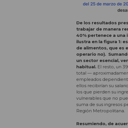
del 25 de marzo de 2
desar
De los resultados pr
trabajar de manera re
40
%
pertenece a una 
ilustra en la figura 1:
de alimentos, que es 
operario no). Sumand
un sector esencial, v
habitual.
El resto, un 3
total — aproximadament
empleados dependientes
ellos recibirían su sala
los que pierden su ingre
vulnerables que no pued
suma de sus ingresos pe
Región Metropolitana.
Resumiendo, de acuerd