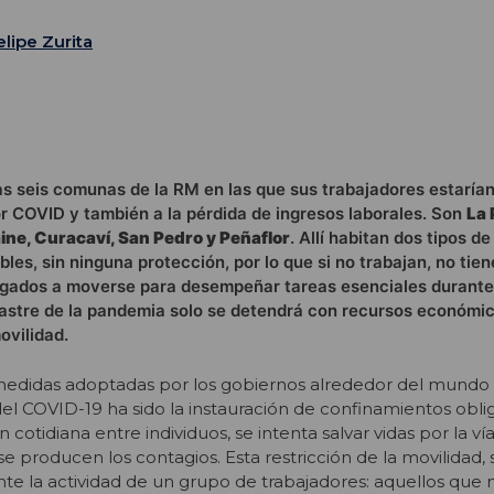
elipe Zurita
las seis comunas de la RM en las que sus trabajadores estaría
r COVID y también a la pérdida de ingresos laborales. Son
La 
ine, Curacaví, San Pedro y Peñaflor
. Allí habitan dos tipos de
bles, sin ninguna protección, por lo que si no trabajan, no tie
ligados a moverse para desempeñar tareas esenciales durante
astre de la pandemia solo se detendrá con recursos económic
ovilidad.
 medidas adoptadas por los gobiernos alrededor del mundo
l COVID-19 ha sido la instauración de confinamientos obliga
ón cotidiana entre individuos, se intenta salvar vidas por la ví
se producen los contagios. Esta restricción de la movilidad,
e la actividad de un grupo de trabajadores: aquellos que 