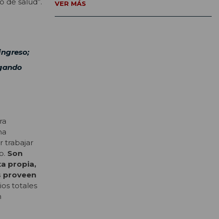
 de salud”.
VER MÁS
ingreso;
sgando
ra
na
 trabajar
eo.
Son
a propia,
es proveen
os totales
n