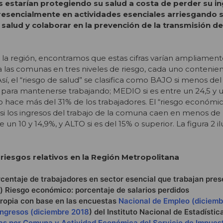
starían protegiendo su salud a costa de perder su in
resencialmente en actividades esenciales arriesgando su
salud y colaborar en la prevención de la transmisión del 
de la región, encontramos que estas cifras varían ampliamen
 las comunas en tres niveles de riesgo, cada uno contenie
sí, el “riesgo de salud” se clasifica como BAJO si menos del
a para mantenerse trabajando; MEDIO si es entre un 24,5 y u
lo hace más del 31% de los trabajadores. El “riesgo económic
si los ingresos del trabajo de la comuna caen en menos de
 un 10 y 14,9%, y ALTO si es del 15% o superior. La figura 2 il
riesgos relativos en la Región Metropolitana
orcentaje de trabajadores en sector esencial que trabajan pre
) Riesgo económico: porcentaje de salarios perdidos
propia con base en las encuestas
Nacional de Empleo (diciemb
Ingresos (diciembre 2018
) del Instituto Nacional de Estadística
as por Comuna y Actividad Económica del Servicio de Impuest