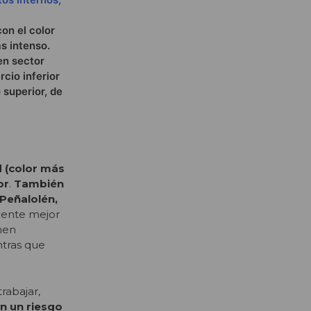
on el color
ás intenso.
en sector
rcio inferior
 superior, de
 (color más
or
.
También
 Peñalolén,
amente mejor
enen
ntras que
rabajar,
n un riesgo