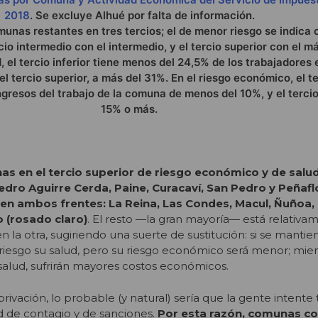
2018
. Se excluye Alhué por falta de información.
unas restantes en tres tercios; el de menor riesgo se indica c
cio intermedio con el intermedio, y el tercio superior con el m
d, el tercio inferior tiene menos del 24,5% de los trabajadores 
l tercio superior, a más del 31%. En el riesgo económico, el te
ngresos del trabajo de la comuna de menos del 10%, y el tercio
15% o más.
s en el tercio superior
de riesgo económico y de salud
edro Aguirre Cerda, Paine, Curacaví, San Pedro y Peñafl
 en ambos frentes: La Reina, Las Condes, Macul, Ñuñoa,
 (rosado claro)
. El resto —la gran mayoría— está relativ
 la otra, sugiriendo una suerte de sustitución: si se manti
riesgo su salud, pero su riesgo económico será menor; mie
salud, sufrirán mayores costos económicos.
rivación, lo probable (y natural) sería que la gente intente t
d de contagio y de sanciones.
Por esta razón, comunas co