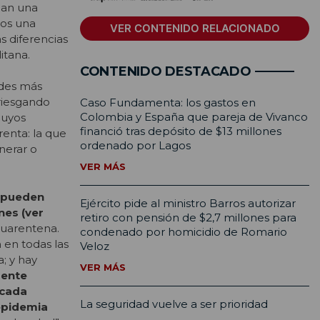
ñan una
mos una
VER CONTENIDO RELACIONADO
s diferencias
itana.
CONTENIDO DESTACADO
ades más
rriesgando
Caso Fundamenta: los gastos en
Colombia y España que pareja de Vivanco
cuyos
financió tras depósito de $13 millones
renta: la que
ordenado por Lagos
nerar o
VER MÁS
e pueden
Ejército pide al ministro Barros autorizar
nes (ver
retiro con pensión de $2,7 millones para
 cuarentena.
condenado por homicidio de Romario
 en todas las
Veloz
; y hay
VER MÁS
mente
 cada
La seguridad vuelve a ser prioridad
epidemia