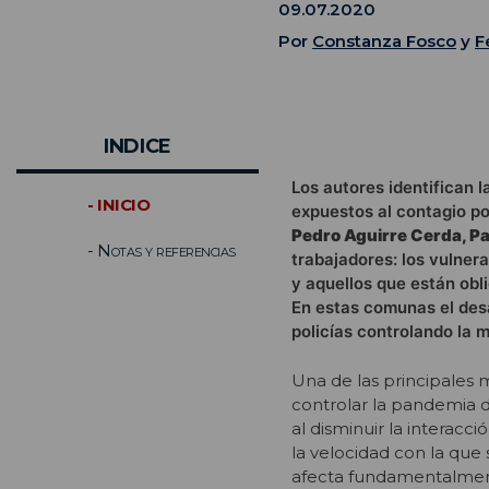
09.07.2020
Por
Constanza Fosco
y
F
INDICE
Los autores identifican 
- INICIO
expuestos al contagio po
Pedro Aguirre Cerda, Pa
- Notas y referencias
trabajadores: los vulnera
y aquellos que están ob
En estas comunas el des
policías controlando la m
Una de las principales
controlar la pandemia de
al disminuir la interacci
la velocidad con la que 
afecta fundamentalment