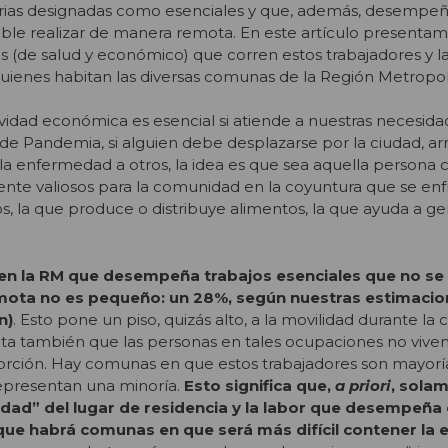
trias designadas como esenciales y que, además, desempe
tible realizar de manera remota. En este artículo presenta
s (de salud y económico) que corren estos trabajadores y la
quienes habitan las diversas comunas de la Región Metropol
ividad económica es esencial si atiende a nuestras necesid
de Pandemia, si alguien debe desplazarse por la ciudad, a
r la enfermedad a otros, la idea es que sea aquella persona 
ente valiosos para la comunidad en la coyuntura que se enf
s, la que produce o distribuye alimentos, la que ayuda a ge
 en la RM que desempeña trabajos esenciales que no s
mota no es pequeño: un 28%, según nuestras estimacio
n)
. Esto pone un piso, quizás alto, a la movilidad durante la
a también que las personas en tales ocupaciones no viven
rción. Hay comunas en que estos trabajadores son mayoría
epresentan una minoría.
Esto significa que,
a priori
, sola
idad
”
del lugar de residencia y la labor que desempeña
ue habrá comunas en que será más difícil contener la 