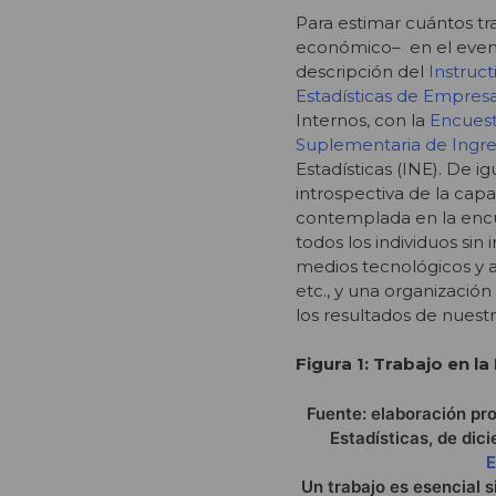
Para estimar cuántos tr
económico– en el event
descripción del
Instruc
Estadísticas de Empres
Internos, con la
Encuest
Suplementaria de Ingre
Estadísticas (INE). De i
introspectiva de la ca
contemplada en la enc
todos los individuos si
medios tecnológicos y a
etc., y una organizació
los resultados de nuest
Figura 1: Trabajo en l
Fuente: elaboración pro
Estadísticas, de dic
E
Un trabajo es esencial 