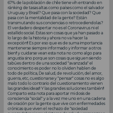
67% de la población de chile tiene vih entrando en
ránking de tasas altas como países como el salvador
Uruguay y Brasil? Que pasa con la sociedad? Que
pasa con la mentalidad de la gente? Están
transmutando sus conciencias o retrocediendolas?
El verdadero despertar no es el Coronavirus ni el
estallido social. Estas son cosas que ya han pasado a
lo largo de la historia y ahora no va hacer la
excepción!! Es por eso que es de suma importancia
mantenerse siempre informado y informar a otros
bien!! y cuidarse vean esta nota no como algo para
angustia sino porque son cosas que siguen siendo
tabúes dentro de una sociedad "avanzada" el
conocimiento es poder no lo olviden hablen de
todo de política, De salud, de revolución, del amor,
guerra, etc, cuestionarse y "pensar" cosas no es algo
malo todo lo contrario del cuestionamiento vienen
las grandes ideas!! Y las grandes soluciones también!!
Comparto esta nota para aportar mi dosis de
consciencia "social" y a la vez me uno en una cadena
de oración por la gente que vive con enfermedades
crónicas que viven el rechazo de "sociedad