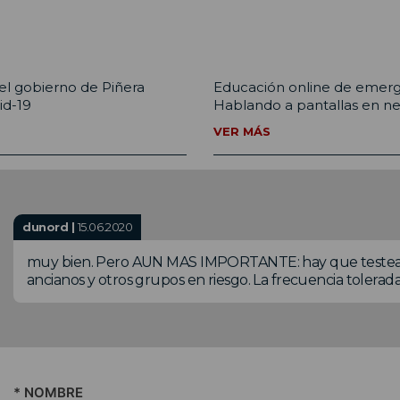
el gobierno de Piñera
Educación online de emerg
id-19
Hablando a pantallas en n
VER MÁS
dunord |
15.06.2020
muy bien. Pero AUN MAS IMPORTANTE: hay que testear
ancianos y otros grupos en riesgo. La frecuencia tolerad
* NOMBRE