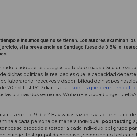
a tiempo e insumos que no se tienen. Los autores examinan los
jercicio, si la prevalencia en Santiago fuese de 0,5%, el teste
ses.
amado a adoptar estrategias de testeo masivo. Si bien exist
e dichas políticas, la realidad es que la capacidad de teste
de laboratorio, reactivos y disponibilidad de hisopos nasales
de 20 mil test PCR diarios (
que son los que permiten detect
te las últimas dos semanas, Wuhan –la ciudad origen del S
nas en solo 9 días? Hay varias razones y factores; uno de 
 examina a cada persona de manera individual,
pool testing
ag
entonces se procede a testear a cada individuo del grupo pa
trario (el test grupal da negativo), se decide no testear a 