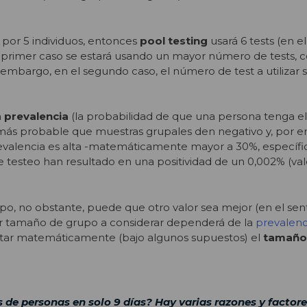
 por 5 individuos, entonces
pool testing
usará 6 tests (en e
En el primer caso se estará usando un mayor número de tests,
in embargo, en el segundo caso, el número de test a utilizar
a
prevalencia
(la probabilidad de que una persona tenga el vi
á más probable que muestras grupales den negativo y, por e
a prevalencia es alta -matemáticamente mayor a 30%, especí
testeo han resultado en una positividad de un 0,002% (val
o, no obstante, puede que otro valor sea mejor (en el sen
or tamaño de grupo a considerar dependerá de la
prevalenc
putar matemáticamente (bajo algunos supuestos) el
tamaño
e personas en solo 9 días? Hay varias razones y factore