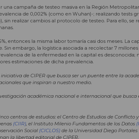
r una campaña de testeo masiva en la Región Metropolita
evalencia de 0,002% (como en Wuhan)-; realizando tests g
in realizar cambios al protocolo de testeo. Para ello, se r
manas.
,5%, entonces la misma labor tomaría casi dos meses. La ca
e. Sin embargo, la logística asociada a recolectar 7 millone
revalencia de la enfermedad en la capital es desconocida; 
ores estimaciones de dicha prevalencia.
 iniciativa de CIPER que busca ser un puente entre la acade
acionales que inspiran a nuestro medio.
vestigación académica nacional e internacional que busca 
o centros de estudios: el Centro de Estudios de Conflicto 
ígenas
(CIIR)
, el Instituto Milenio Fundamentos de los Datos
(
bservación Social
(CICLOS)
de la Universidad Diego Portales
nan la libertad editorial de CIPER.