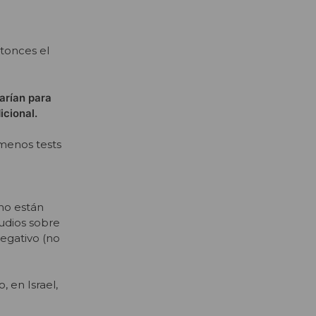
ntonces el
arían para
icional.
menos tests
no están
tudios sobre
negativo (no
, en Israel,