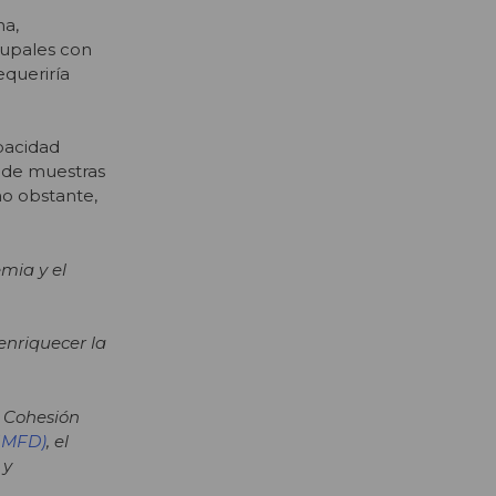
na,
rupales con
equeriría
pacidad
s de muestras
no obstante,
mia y el
enriquecer la
y Cohesión
IMFD)
, el
 y