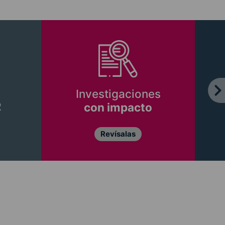
Investigaciones
R
con impacto
Revísalas