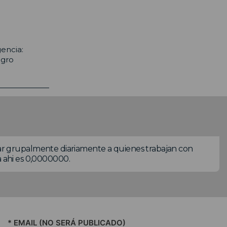
encia:
egro
 grupalmente diariamente a quienes trabajan con
a ahi es 0,0000000.
* EMAIL (NO SERÁ PUBLICADO)