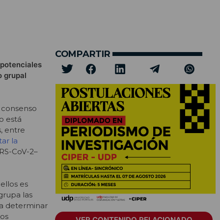
COMPARTIR
 potenciales
o grupal
e consenso
o está
, entre
ar la
ARS-CoV-2–
ellos es
rupa las
ra determinar
los
VER CONTENIDO RELACIONADO