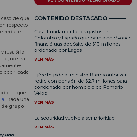
CONTENIDO DESTACADO
l caso de que
 con respecto
 se reduce
Caso Fundamenta: los gastos en
Colombia y España que pareja de Vivanco
financió tras depósito de $13 millones
ordenado por Lagos
rus). Si la
nde, no sea
VER MÁS
ficamente-
e decir, cada
Ejército pide al ministro Barros autorizar
retiro con pensión de $2,7 millones para
condenado por homicidio de Romario
tido de que
Veloz
ia
. Dada una
VER MÁS
 de grupo
La seguridad vuelve a ser prioridad
VER MÁS
s; uno