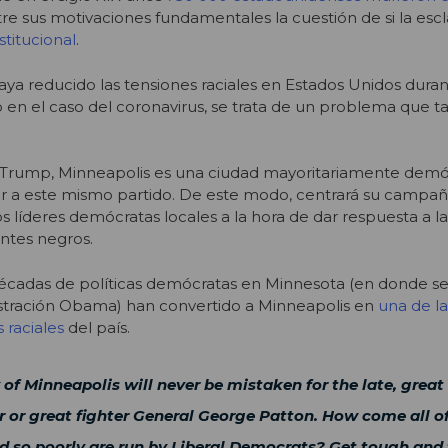
e sus motivaciones fundamentales la cuestión de si la escl
stitucional
.
a reducido las tensiones raciales en Estados Unidos duran
o en el caso del coronavirus, se trata de un problema que
Trump, Minneapolis es una ciudad mayoritariamente demó
r a este mismo partido. De este modo, centrará su campa
os líderes demócratas locales a la hora de dar respuesta a la
ntes negros.
cadas de políticas demócratas en Minnesota (en donde se 
stración Obama) han convertido a Minneapolis en
una de l
 raciales
del país.
of Minneapolis will never be mistaken for the late, great
or great fighter General George Patton. How come all of
d so poorly are run by Liberal Democrats? Get tough and 