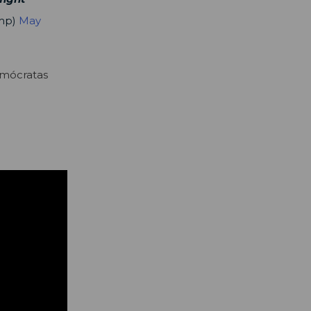
ump)
May
demócratas