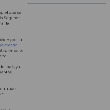
p el que se
 la Segunda
ar la
miden por su
provocado
evitablemente
lza.
el país, ya
mientos
permitido
s e