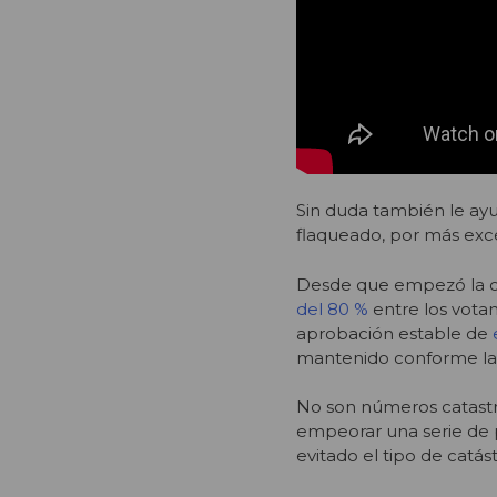
Sin duda también le ay
flaqueado, por más exc
Desde que empezó la cr
del 80 %
entre los votan
aprobación estable de
mantenido conforme la c
No son números catastró
empeorar una serie de p
evitado el tipo de catá