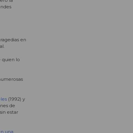
ero la
andes
tragedias en
al.
 quien lo
 numerosas
les
(1992) y
enes de
sin estar
en una