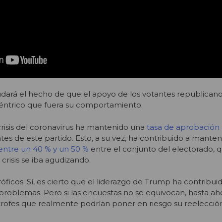
udará el hecho de que el apoyo de los votantes republican
éntrico que fuera su comportamiento.
isis del coronavirus ha mantenido una
tasa de aprobación
tes de este partido. Esto, a su vez, ha contribuido a manten
entre un 40 % y un 50 %
entre el conjunto del electorado, 
risis se iba agudizando.
ficos. Sí, es cierto que el liderazgo de Trump ha contribui
roblemas. Pero si las encuestas no se equivocan, hasta ah
strofes que realmente podrían poner en riesgo su reelecció