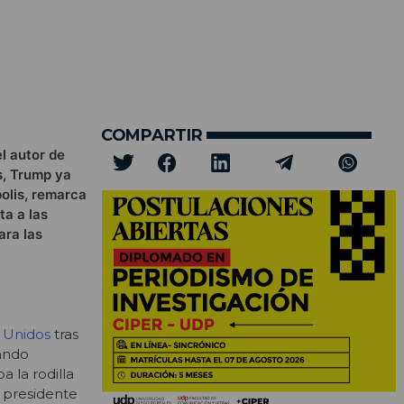
COMPARTIR
l autor de
s, Trump ya
polis, remarca
ta a las
ara las
s Unidos
tras
tando
 la rodilla
l presidente