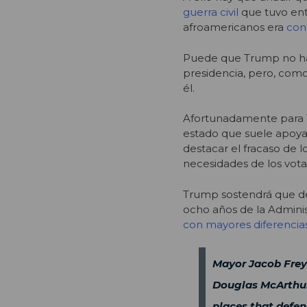
guerra civil
que tuvo entr
afroamericanos era
con
Puede que Trump no hay
presidencia, pero, com
él.
Afortunadamente para 
estado que suele apoya
destacar el fracaso de l
necesidades de los vota
Trump sostendrá que dé
ocho años de la Admini
con mayores diferencias
Mayor Jacob Frey 
Douglas McArthur 
places that defen