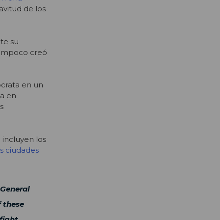
avitud de los
te su
 tampoco creó
crata en un
ña en
s
incluyen los
as ciudades
 General
 these
fight