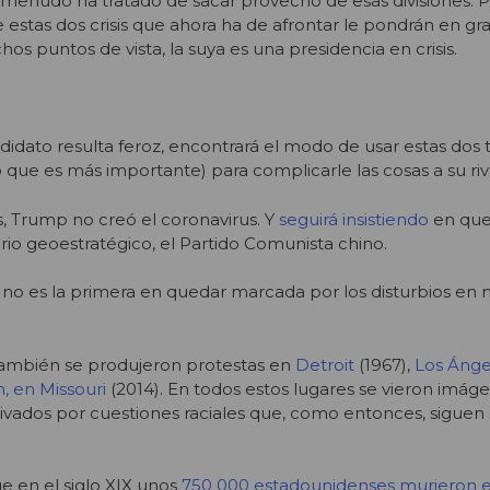
menudo ha tratado de sacar provecho de esas divisiones. P
estas dos crisis que ahora ha de afrontar le pondrán en gr
os puntos de vista, la suya es una presidencia en crisis.
dato resulta feroz, encontrará el modo de usar estas dos 
o que es más importante) para complicarle las cosas a su riv
, Trump no creó el coronavirus. Y
seguirá insistiendo
en que
rio geoestratégico, el Partido Comunista chino.
 no es la primera en quedar marcada por los disturbios en
también se produjeron protestas en
Detroit
(1967),
Los Ánge
, en Missouri
(2014). En todos estos lugares se vieron imág
tivados por cuestiones raciales que, como entonces, siguen 
ue en el siglo XIX unos
750 000 estadounidenses murieron 