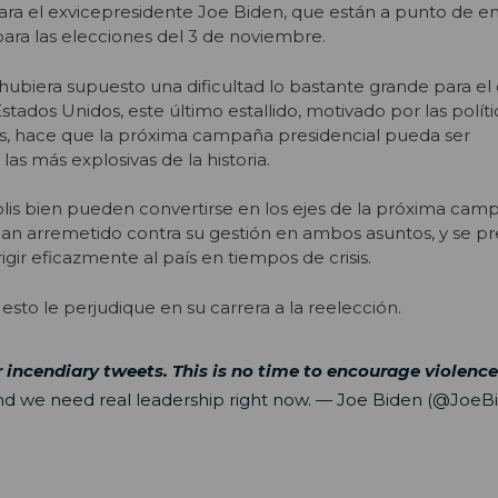
a el exvicepresidente Joe Biden, que están a punto de e
ara las elecciones del 3 de noviembre.
 hubiera supuesto una dificultad lo bastante grande para el
Estados Unidos, este último estallido, motivado por las políti
ís, hace que la próxima campaña presidencial pueda ser
as más explosivas de la historia.
is bien pueden convertirse en los ejes de la próxima cam
an arremetido contra su gestión en ambos asuntos, y se pr
igir eficazmente al país en tiempos de crisis.
 esto le perjudique en su carrera a la reelección.
r incendiary tweets. This is no time to encourage violence
and we need real leadership right now.
— Joe Biden (@JoeBi