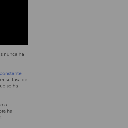
os nunca ha
 constante
er su tasa de
que se ha
do a
ora ha
n.