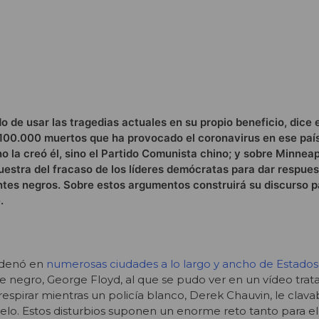
 de usar las tragedias actuales en su propio beneficio, dice e
 100.000 muertos que ha provocado el coronavirus en ese paí
o la creó él, sino el Partido Comunista chino; y sobre Minnea
uestra del fracaso de los líderes demócratas para dar respues
tes negros. Sobre estos argumentos construirá su discurso p
.
adenó en
numerosas ciudades a lo largo y ancho de Estado
 negro, George Floyd, al que se pudo ver en un vídeo tra
pirar mientras un policía blanco, Derek Chauvin, le clavaba
suelo. Estos disturbios suponen un enorme reto tanto para e