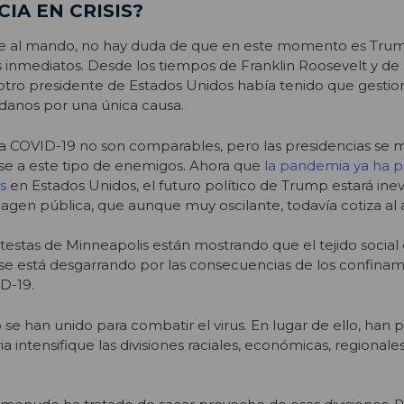
IA EN CRISIS?
e al mando, no hay duda de que en este momento es Trum
s inmediatos. Desde los tiempos de Franklin Roosevelt y de
tro presidente de Estados Unidos había tenido que gestion
danos por una única causa.
 la COVID-19 no son comparables, pero las presidencias se 
se a este tipo de enemigos. Ahora que
la pandemia ya ha 
s
en Estados Unidos, el futuro político de Trump estará in
magen pública, que aunque muy oscilante, todavía cotiza al a
otestas de Minneapolis están mostrando que el tejido social d
 se está desgarrando por las consecuencias de los confina
D-19.
se han unido para combatir el virus. En lugar de ello, han 
ia intensifique las divisiones raciales, económicas, regionale