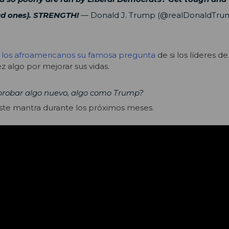
ad ones). STRENGTH!
— Donald J. Trump (@realDonaldTr
a los afroamericanos su famosa pregunta
de si los líderes 
 algo por mejorar sus vidas.
probar algo nuevo, algo como Trump?
este mantra durante los próximos meses.