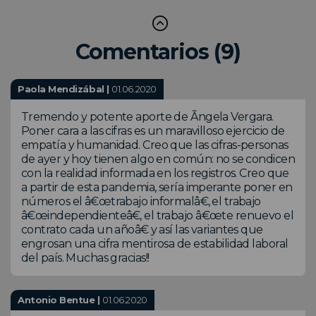
Comentarios (9)
Paola Mendizábal |
01.06.2020
Tremendo y potente aporte de Ãngela Vergara.
Poner cara a las cifras es un maravilloso ejercicio de
empatía y humanidad. Creo que las cifras-personas
de ayer y hoy tienen algo en común: no se condicen
con la realidad informada en los registros. Creo que
a partir de esta pandemia, sería imperante poner en
números el â€œtrabajo informalâ€, el trabajo
â€œindependienteâ€, el trabajo â€œte renuevo el
contrato cada un añoâ€ y así las variantes que
engrosan una cifra mentirosa de estabilidad laboral
del país. Muchas gracias!!
Antonio Bentue |
01.06.2020