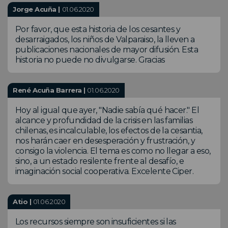
Jorge Acuña |
01.06.2020
Por favor, que esta historia de los cesantes y
desarraigados, los niños de Valparaiso, la lleven a
publicaciones nacionales de mayor difusión. Esta
historia no puede no divulgarse. Gracias
René Acuña Barrera |
01.06.2020
Hoy al igual que ayer, "Nadie sabía qué hacer." El
alcance y profundidad de la crisis en las familias
chilenas, es incalculable, los efectos de la cesantia,
nos harán caer en desesperación y frustración, y
consigo la violencia. El tema es como no llegar a eso,
sino, a un estado resilente frente al desafío, e
imaginación social cooperativa. Excelente Ciper.
Atio |
01.06.2020
Los recursos siempre son insuficientes si las