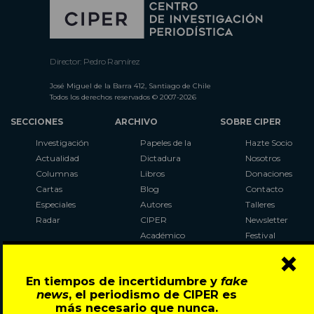
Director: Pedro Ramírez
José Miguel de la Barra 412, Santiago de Chile
Todos los derechos reservados © 2007-2026
SECCIONES
ARCHIVO
SOBRE CIPER
Investigación
Papeles de la
Hazte Socio
Actualidad
Dictadura
Nosotros
Columnas
Libros
Donaciones
Cartas
Blog
Contacto
Especiales
Autores
Talleres
Radar
CIPER
Newsletter
Académico
Festival
×
LaBot
Constituyente
En tiempos de incertidumbre y
fake
Al Plebiscito
news
, el periodismo de CIPER es
con CIPER
más necesario que nunca.