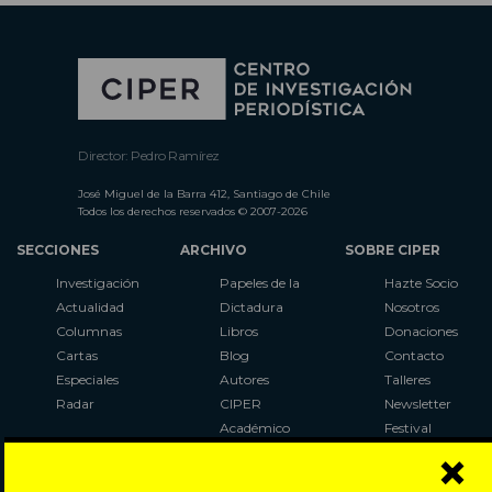
Director: Pedro Ramírez
José Miguel de la Barra 412, Santiago de Chile
Todos los derechos reservados © 2007-2026
SECCIONES
ARCHIVO
SOBRE CIPER
Investigación
Papeles de la
Hazte Socio
Actualidad
Dictadura
Nosotros
Columnas
Libros
Donaciones
Cartas
Blog
Contacto
Especiales
Autores
Talleres
Radar
CIPER
Newsletter
Académico
Festival
×
LaBot
Constituyente