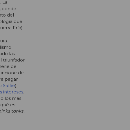
. La
s, donde
nto del
ología que
erra Fría).
dura
alismo
ido las
l triunfador
serie de
funcione de
ra pagar
o Saffie
);
s intereses
.
o los más
 qué es
hinks tanks
,