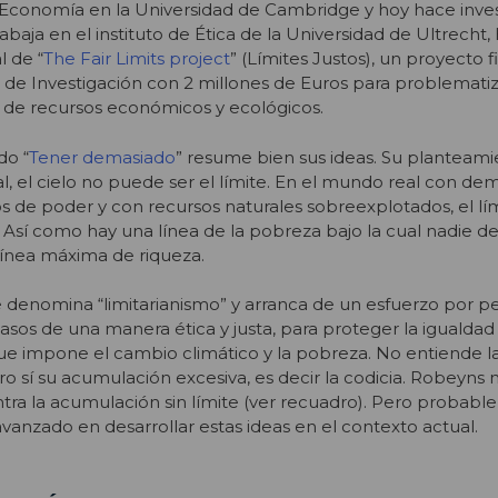
Economía en la Universidad de Cambridge y hoy hace inves
Trabaja en el instituto de Ética de la Universidad de Ultrecht
l de “
The Fair Limits project
” (Límites Justos), un proyecto 
de Investigación con 2 millones de Euros para problematiz
n de recursos económicos y ecológicos.
do “
Tener demasiado
” resume bien sus ideas. Su planteami
l, el cielo no puede ser el límite. En el mundo real con de
os de poder y con recursos naturales sobreexplotados, el lím
Así como hay una línea de la pobreza bajo la cual nadie deb
ínea máxima de riqueza.
e denomina “limitarianismo” y arranca de un esfuerzo por 
casos de una manera ética y justa, para proteger la igualdad 
que impone el cambio climático y la pobreza. No entiende l
o sí su acumulación excesiva, es decir la codicia. Robeyns n
tra la acumulación sin límite (ver recuadro). Pero probab
vanzado en desarrollar estas ideas en el contexto actual.