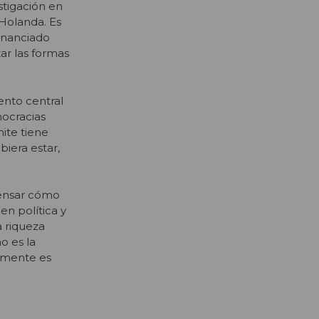
tigación en
, Holanda. Es
financiado
ar las formas
ento central
mocracias
ite tiene
iera estar,
pensar cómo
en política y
a riqueza
o es la
lemente es