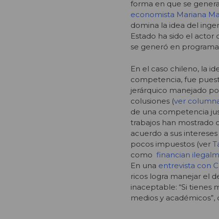
forma en que se genera
economista Mariana M
domina la idea del ingen
Estado ha sido el actor 
se generó en programas 
En el caso chileno, la i
competencia, fue pues
jerárquico manejado por
colusiones (
ver columna
de una competencia just
trabajos han mostrado 
acuerdo a sus intereses
pocos impuestos (ver
T
como
financian ilegalm
En una
entrevista con 
ricos logra manejar el 
inaceptable: “Si tiene
medios y académicos”, d