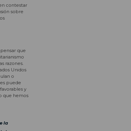
en contestar
usión sobre
mos
 pensar que
itarianismo
as razones.
tados Unidos
ulan o
nces puede
 favorables y
 lo que hemos
e la