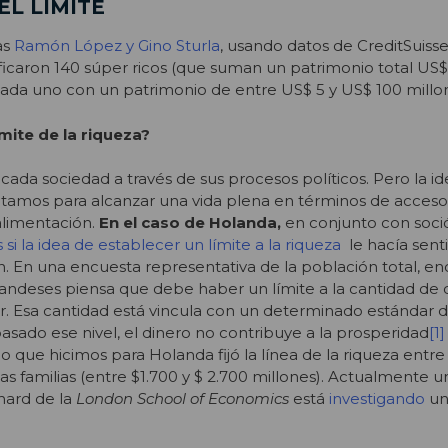
EL LÍMITE
as
Ramón López y Gino Sturla
, usando datos de CreditSuisse
ficaron 140 súper ricos (que suman un patrimonio total US
, cada uno con un patrimonio de entre US$ 5 y US$ 100 millo
ímite de la riqueza?
o cada sociedad a través de sus procesos políticos. Pero la id
tamos para alcanzar una vida plena en términos de acceso 
alimentación.
En el caso de Holanda,
en conjunto con soci
si la idea de establecer un límite a la riqueza
le hacía senti
an. En una encuesta representativa de la población total, 
andeses piensa que debe haber un límite a la cantidad de 
 Esa cantidad está vincula con un determinado estándar de
sado ese nivel, el dinero no contribuye a la prosperidad
[1]
lo que hicimos para Holanda fijó la línea de la riqueza entre 
as familias (entre $1.700 y $ 2.700 millones). Actualmente 
hard de la
London School of Economics
está
investigando
un