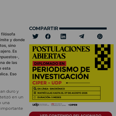
COMPARTIR
filósofa
ímite y donde
tos, sino
cajero. Es
mpuestos-,
na de las
e esta
lica. Eso
jan duro y
tetizó en un
o una
e importante
VER CONTENIDO RELACIONADO