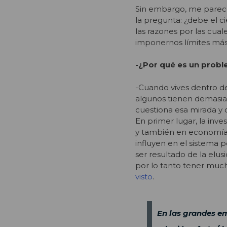
Sin embargo, me parece 
la pregunta: ¿debe el c
las razones por las cual
imponernos límites más
-¿Por qué es un prob
-Cuando vives dentro d
algunos tienen demasiad
cuestiona esa mirada y 
En primer lugar, la inv
y también en economías
influyen en el sistema p
ser resultado de la elus
por lo tanto tener muc
visto
.
En las grandes em