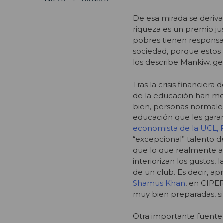
De esa mirada se deriva
riqueza es un premio jus
pobres tienen responsabi
sociedad, porque estos
los describe Mankiw, gen
Tras la crisis financier
de la educación han mos
bien, personas normales
educación que les garan
economista de la UCL, 
“excepcional” talento d
que lo que realmente ap
interiorizan los gustos
de un club. Es decir, apr
Shamus Khan
, en CIPER
muy bien preparadas, s
Otra importante fuente