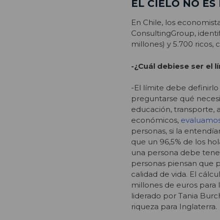
EL CIELO NO ES 
En Chile, los economist
ConsultingGroup, identi
millones) y 5.700 ricos
-¿Cuál debiese ser el l
-El límite debe definirl
preguntarse qué necesi
educación, transporte, 
económicos,
evaluamos 
personas, si la entendí
que un 96,5% de los hol
una persona debe tener.
personas piensan que pa
calidad de vida. El cálcu
millones de euros para l
liderado por Tania Burc
riqueza para Inglaterra.