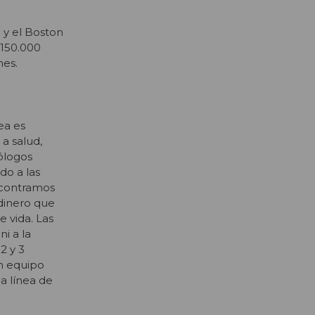
 y el Boston
$150.000
nes.
ea es
a salud,
ólogos
do a las
encontramos
dinero que
 vida. Las
ni a la
2 y 3
un equipo
a línea de