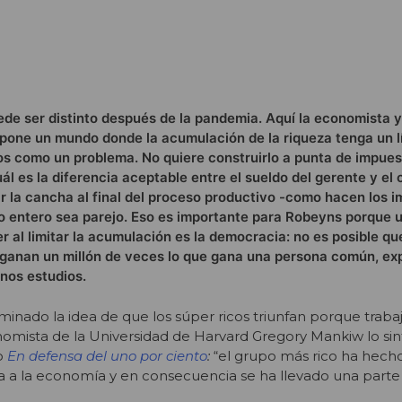
de ser distinto después de la pandemia. Aquí la economista y 
opone un mundo donde la acumulación de la riqueza tenga un l
tos como un problema. No quiere construirlo a punta de impues
l es la diferencia aceptable entre el sueldo del gerente y el 
r la cancha al final del proceso productivo -como hacen los i
o entero sea parejo. Eso es importante para Robeyns porque u
r al limitar la acumulación es la democracia: no es posible qu
 ganan un millón de veces lo que gana una persona común, exp
unos estudios.
nado la idea de que los súper ricos triunfan porque traba
onomista de la Universidad de Harvard Gregory Mankiw lo sin
do
En defensa del uno por ciento
:
“el grupo más rico ha hech
iva a la economía y en consecuencia se ha llevado una part