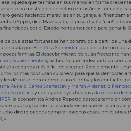
 esa riqueza que termina en sus manos en forma creciente
azzucato
ha mostrado que incluso en las áreas tecnológica
iero genio haciendo maravillas en su garaje, el financiamie
central (Apple, dice Mazzucato, le puso diseño “
cool
” a tecn
financiados por el Estado norteamericano para ganar la Gu
dea de que estas fortunas se han construido a partir de una 
ta en duda por
Ben Ross Schneider
, que describe un capit
 pocas familias. El descubrimiento de cuán frecuente han s
 de Claudio Fuentes
), ha hecho que la idea del rico como e
a sea cada vez más difícil de aceptar. Paralelamente, una 
cómo los más ricos usan su dinero para que la democracia 
 y les dé más dinero: cómo usan el lobby y los contactos pa
asha Fairield
,
Carlos Scartascini y Martín Ardanaz
, o
Francisc
ente la política
y consiguen leyes hechas a la
medida de su
CIPER
, la economista Andrea Repetto destaca también cóm
debate público, fijando los estándares de qué es razonable y
s mucho dinero puedes comprar muchas cosas, entre otras,
t
ijo.