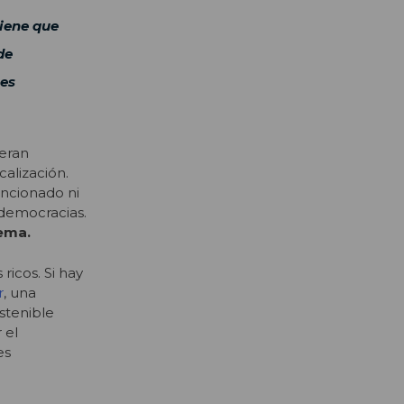
tiene que
de
 es
eran
calización.
uncionado ni
 democracias.
lema.
ricos. Si hay
r
, una
stenible
 el
es