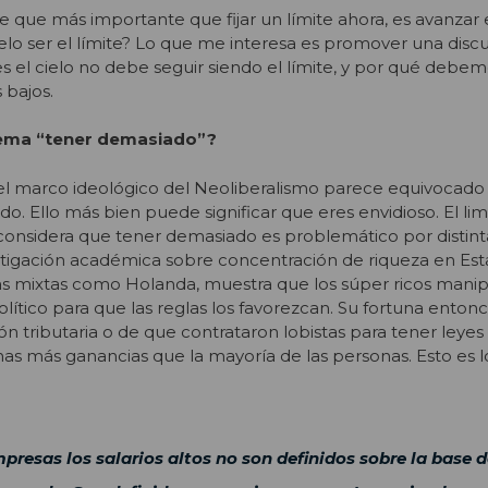
que más importante que fijar un límite ahora, es avanzar 
ielo ser el límite? Lo que me interesa es promover una disc
es el cielo no debe seguir siendo el límite, y por qué debe
 bajos.
lema “tener demasiado”?
el marco ideológico del Neoliberalismo parece equivocado
o. Ello más bien puede significar que eres envidioso. El lim
considera que tener demasiado es problemático por distint
estigación académica sobre concentración de riqueza en Es
 mixtas como Holanda, muestra que los súper ricos manip
olítico para que las reglas los favorezcan. Su fortuna ento
ión tributaria o de que contrataron lobistas para tener leyes
has más ganancias que la mayoría de las personas. Esto es
presas los salarios altos no son definidos sobre la base d