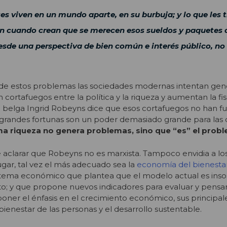
ites viven en un mundo aparte, en su burbuja; y lo que les 
ún cuando crean que se merecen esos sueldos y paquetes 
sde una perspectiva de bien común e interés público, no
 de estos problemas las sociedades modernas intentan gen
ortafuegos entre la política y la riqueza y aumentan la fis
a belga Ingrid Robeyns dice que esos cortafuegos no han f
 grandes fortunas son un poder demasiado grande para las
ma riqueza no genera problemas, sino que “es” el prob
 aclarar que Robeyns no es marxista. Tampoco envidia a los 
ugar, tal vez el más adecuado sea la
economía del bienesta
tema económico que plantea que el modelo actual es inso
o; y que propone nuevos indicadores para evaluar y pensar
poner el énfasis en el crecimiento económico, sus principal
ienestar de las personas y el desarrollo sustentable.