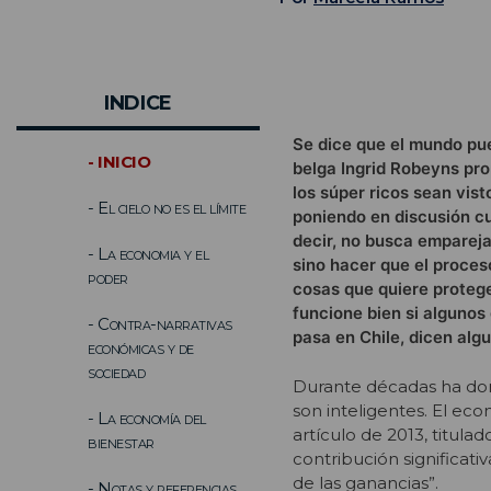
INDICE
Se dice que el mundo pue
- INICIO
belga Ingrid Robeyns pr
los súper ricos sean vis
- El cielo no es el límite
poniendo en discusión cuá
decir, no busca empareja
- La economia y el
sino hacer que el proces
poder
cosas que quiere protege
funcione bien si algunos
- Contra-narrativas
pasa en Chile, dicen alg
económicas y de
sociedad
Durante décadas ha domi
son inteligentes. El ec
- La economía del
artículo de 2013, titula
bienestar
contribución significat
de las ganancias”.
- Notas y referencias