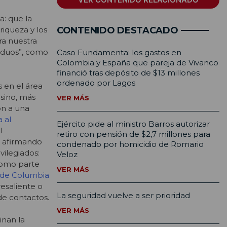
a: que la
CONTENIDO DESTACADO
riqueza y los
ra nuestra
iduos”, como
Caso Fundamenta: los gastos en
Colombia y España que pareja de Vivanco
financió tras depósito de $13 millones
ordenado por Lagos
s en el área
sino, más
VER MÁS
on a una
a al
Ejército pide al ministro Barros autorizar
l
retiro con pensión de $2,7 millones para
, afirmando
condenado por homicidio de Romario
ilegiados:
Veloz
 como parte
VER MÁS
o de Columbia
resaliente o
La seguridad vuelve a ser prioridad
e contactos.
VER MÁS
inan la