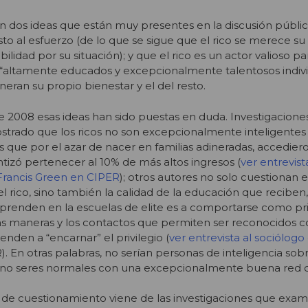
n dos ideas que están muy presentes en la discusión públic
to al esfuerzo (de lo que se sigue que el rico se merece su 
lidad por su situación); y que el rico es un actor valioso pa
 “altamente educados y excepcionalmente talentosos indiv
eran su propio bienestar y el del resto.
a de 2008 esas ideas han sido puestas en duda. Investigacione
trado que los ricos no son excepcionalmente inteligentes 
 que por el azar de nacer en familias adineradas, accedier
tizó pertenecer al 10% de más altos ingresos (
ver entrevist
Francis Green en CIPER
); otros autores no solo cuestionan e
el rico, sino también la calidad de la educación que reciben
renden en la escuelas de elite es a comportarse como priv
, las maneras y los contactos que permiten ser reconocidos
enden a “encarnar” el privilegio (
ver entrevista al sociólog
). En otras palabras, no serían personas de inteligencia sob
ino seres normales con una excepcionalmente buena red d
 de cuestionamiento viene de las investigaciones que exam