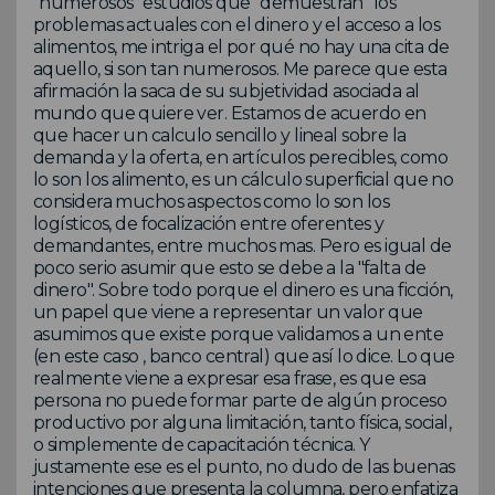
"numerosos" estudios que "demuestran" los
problemas actuales con el dinero y el acceso a los
alimentos, me intriga el por qué no hay una cita de
aquello, si son tan numerosos. Me parece que esta
afirmación la saca de su subjetividad asociada al
mundo que quiere ver. Estamos de acuerdo en
que hacer un calculo sencillo y lineal sobre la
demanda y la oferta, en artículos perecibles, como
lo son los alimento, es un cálculo superficial que no
considera muchos aspectos como lo son los
logísticos, de focalización entre oferentes y
demandantes, entre muchos mas. Pero es igual de
poco serio asumir que esto se debe a la "falta de
dinero". Sobre todo porque el dinero es una ficción,
un papel que viene a representar un valor que
asumimos que existe porque validamos a un ente
(en este caso , banco central) que así lo dice. Lo que
realmente viene a expresar esa frase, es que esa
persona no puede formar parte de algún proceso
productivo por alguna limitación, tanto física, social,
o simplemente de capacitación técnica. Y
justamente ese es el punto, no dudo de las buenas
intenciones que presenta la columna, pero enfatiza