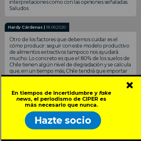
interpretaciones como con las opiniones señaladas.
Saludos
Hardy Cárdenas |
18.06.2020
Otro de los factores que debemos cuidar es el
cómo producir: seguir con este modelo productivo
de alimentos extractivos tampoco nos ayudará
mucho. Lo concreto es que el 80% de los suelos de
Chile tienen algún nivel de degradación y se calcula
que, en un tiempo más, Chile tendrá que importar
en su totalidad los alimentos, si no somos capaces de
×
producir en forma sustentable, sin destruir nuestro
suelo, que es parte importante del medio ambiente
En tiempos de incertidumbre y
fake
y base fundamental del desarrollo
news
, el periodismo de CIPER es
sostenible.Perder la fertilidad de nuestros suelos es
más necesario que nunca.
perder la independencia alimentaria. Grave
problema que tendrá nuestra nación si no
Hazte socio
comienza a implementar desde ahora políticas que
ayuden a mejorar los suelos de Chile.