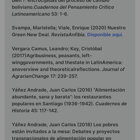
bien’?: encrucijadas del proceso de cambio
boliviano.
Cuadernos del Pensamiento Crítico
Latinoamericano
53: 1-6.
Svampa, Maristella; Viale, Enrique (2020) Nuestro
Green New Deal.
RevistaAnfibia.
Disponible aquí.
Vergara Camus, Leandro; Kay, Cristóbal
(2017)Agribusiness, peasants, left-
winggovernments, and thestate in LatinAmerica:
anoverview and theoreticalreflections.
Journal of
AgrarianChange
17: 239-257.
Yáñez Andrade, Juan Carlos (2016) “Alimentación
abundante, sana y barata”: los restaurantes
populares en Santiago (1936-1942).
Cuadernos de
Historia
45: 117-142.
Yáñez Andrade, Juan Carlos (2018) Los pobres
están invitados a la mesa: Debates y proyectos
transnacionales de alimentación popular en