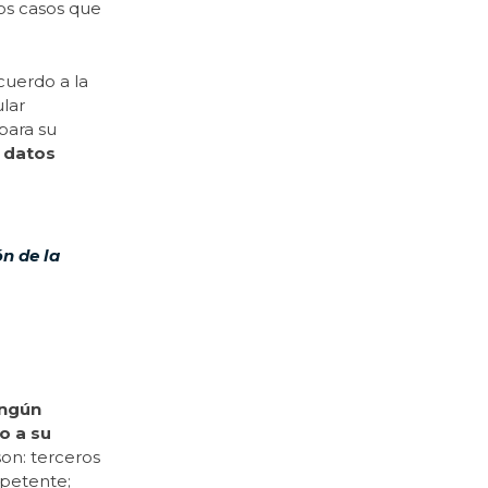
os casos que
cuerdo a la
ular
para su
e datos
n de la
ingún
o a su
son: terceros
mpetente;