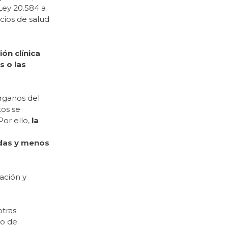
Ley 20.584 a
icios de salud
ón clínica
s o las
órganos del
tos se
Por ello,
la
adas y menos
ación y
otras
po de