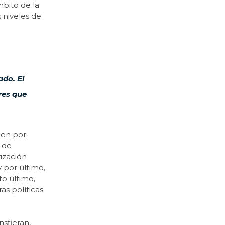
mbito de la
 niveles de
do. El
res que
nen por
 de
rización
 por último,
to último,
as políticas
sfieran,