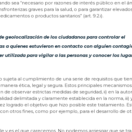
uando sea “necesario por razones de interés público en el á
fronterizas graves para la salud, o para garantizar elevados
edicamentos o productos sanitarios” (art. 9.2.i).
de geolocalización de los ciudadanos para controlar el
as a quienes estuvieron en contacto con alguien contagia
utilizada para vigilar a las personas y conocer los luga
o sujeta al cumplimiento de una serie de requisitos que tie
manera ética, legal y segura. Estos principales mecanismos
ón de observar estrictas medidas de seguridad, ii) en la auto
dad delimitada y claramente establecida en la norma, iii) y
ez logrado el objetivo que hizo posible este tratamiento. Es
con otros fines, como por ejemplo, para el desarrollo de otr
e y es el que carecemos. No podemos arriesgar que se tran