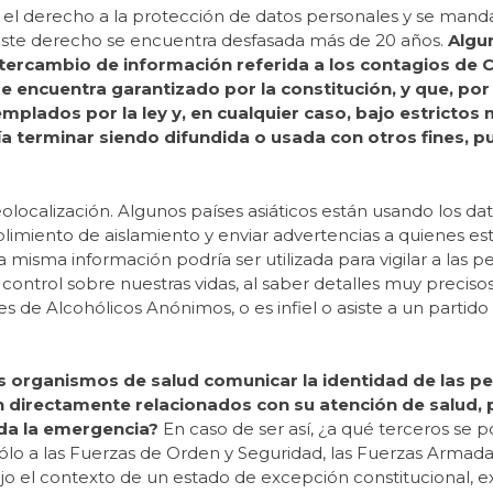
el derecho a la protección de datos personales y se manda
a este derecho se encuentra desfasada más de 20 años.
Algu
ntercambio de información referida a los contagios de 
 encuentra garantizado por la constitución, y que, por
mplados por la ley y, en cualquier caso, bajo estricto
ía terminar siendo difundida o usada con otros fines, 
olocalización. Algunos países asiáticos están usando los da
limiento de aislamiento y enviar advertencias a quienes es
misma información podría ser utilizada para vigilar a las p
 control sobre nuestras vidas, al saber detalles muy precis
 de Alcohólicos Anónimos, o es infiel o asiste a un partido 
s organismos de salud comunicar la identidad de las p
 directamente relacionados con su atención de salud, 
da la emergencia?
En caso de ser así, ¿a qué terceros se p
lo a las Fuerzas de Orden y Seguridad, las Fuerzas Armadas
ajo el contexto de un estado de excepción constitucional, e