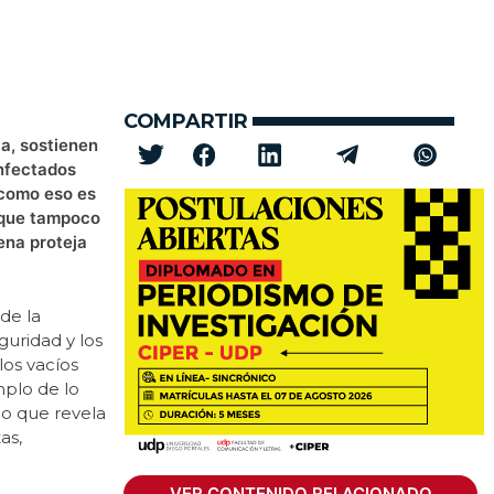
COMPARTIR
ta, sostienen
infectados
 como eso es
o que tampoco
ena proteja
de la
guridad y los
los vacíos
mplo de lo
 lo que revela
as,
VER CONTENIDO RELACIONADO