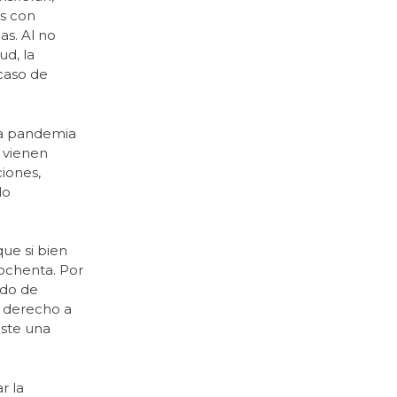
as con
as. Al no
ud, la
 caso de
 la pandemia
e vienen
iones,
do
ue si bien
 ochenta. Por
ado de
l derecho a
iste una
r la