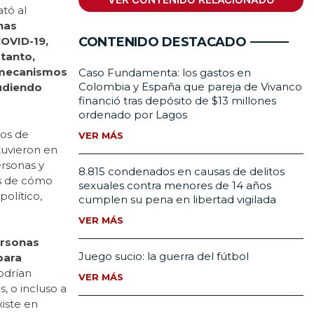
tó al
nas
CONTENIDO DESTACADO
COVID-19,
 tanto,
s mecanismos
Caso Fundamenta: los gastos en
Colombia y España que pareja de Vivanco
pudiendo
financió tras depósito de $13 millones
ordenado por Lagos
tos de
VER MÁS
tuvieron en
ersonas y
8.815 condenados en causas de delitos
os de cómo
sexuales contra menores de 14 años
político,
cumplen su pena en libertad vigilada
VER MÁS
ersonas
Juego sucio: la guerra del fútbol
para
odrían
VER MÁS
, o incluso a
xiste en