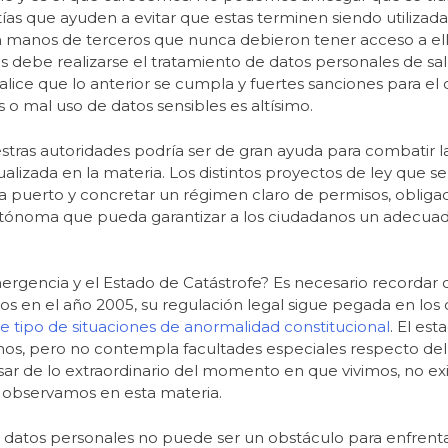
ías que ayuden a evitar que estas terminen siendo utilizad
en manos de terceros que nunca debieron tener acceso a ell
es debe realizarse el tratamiento de datos personales de sal
calice que lo anterior se cumpla y fuertes sanciones para el
 o mal uso de datos sensibles es altísimo.
uestras autoridades podría ser de gran ayuda para combatir
alizada en la materia. Los distintos proyectos de ley que s
a puerto y concretar un régimen claro de permisos, obligac
 autónoma que pueda garantizar a los ciudadanos un adecua
gencia y el Estado de Catástrofe? Es necesario recordar q
os en el año 2005, su regulación legal sigue pegada en los
 tipo de situaciones de anormalidad constitucional
. El est
echos, pero no contempla facultades especiales respecto de
esar de lo extraordinario del momento en que vivimos, no ex
e observamos en esta materia.
e datos personales no puede ser un obstáculo para enfrenta