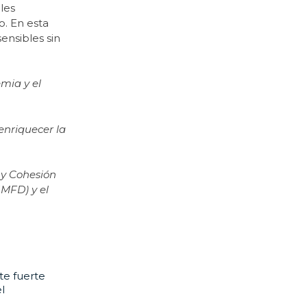
les
o. En esta
ensibles sin
mia y el
enriquecer la
 y Cohesión
IMFD) y el
te fuerte
l