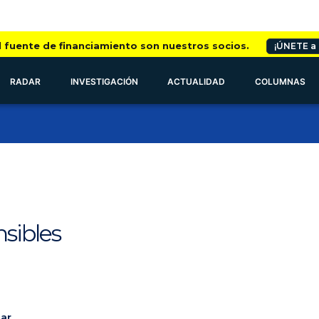
l fuente de financiamiento son nuestros socios.
¡ÚNETE a
RADAR
INVESTIGACIÓN
ACTUALIDAD
COLUMNAS
sibles
ar