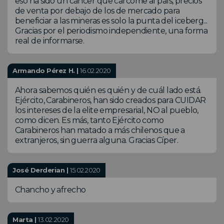
eso ha sido un cáncer que carcome al país, precios
de venta por debajo de los de mercado para
beneficiar a las mineras es solo la punta del iceberg...
Gracias por el periodismo independiente, una forma
real de informarse.
Armando Pérez H. |
16.02.2020
Ahora sabemos quién es quién y de cuál lado está.
Ejército, Carabineros, han sido creados para CUIDAR
los intereses de la elite empresarial, NO al pueblo,
como dicen. Es más, tanto Ejército como
Carabineros han matado a más chilenos que a
extranjeros, sin guerra alguna. Gracias Cíper.
José Derderian |
15.02.2020
Chancho y afrecho
Marta |
13.02.2020