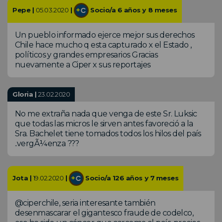
Pepe |
05.03.2020
|
Socio/a 6 años y 8 meses
Un pueblo informado ejerce mejor sus derechos
Chile hace mucho q esta capturado x el Estado ,
políticos y grandes empresarios Gracias
nuevamente a Ciper x sus reportajes
Gloria |
23.02.2020
No me extraña nada que venga de este Sr. Luksic
que todas las micros le sirven antes favoreció a la
Sra. Bachelet tiene tomados todos los hilos del país
..vergÃ¼enza ???
Jota |
19.02.2020
|
Socio/a 126 años y 7 meses
@ciperchile, seria interesante también
desenmascarar el gigantesco fraude de codelco,