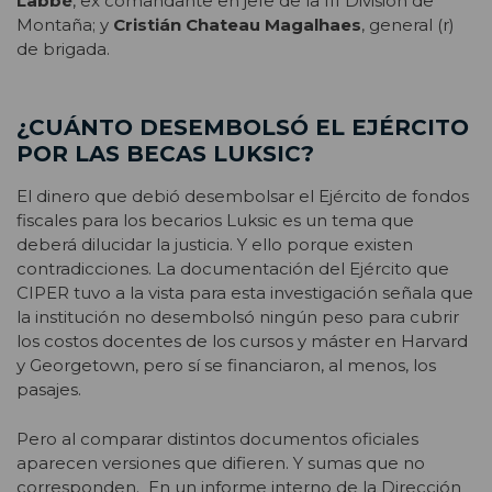
Labbé
, ex comandante en jefe de la III División de
Montaña; y
Cristián Chateau Magalhaes
, general (r)
de brigada.
¿CUÁNTO DESEMBOLSÓ EL EJÉRCITO
POR LAS BECAS LUKSIC?
El dinero que debió desembolsar el Ejército de fondos
fiscales para los becarios Luksic es un tema que
deberá dilucidar la justicia. Y ello porque existen
contradicciones. La documentación del Ejército que
CIPER tuvo a la vista para esta investigación señala que
la institución no desembolsó ningún peso para cubrir
los costos docentes de los cursos y máster en Harvard
y Georgetown, pero sí se financiaron, al menos, los
pasajes.
Pero al comparar distintos documentos oficiales
aparecen versiones que difieren. Y sumas que no
corresponden. En un informe interno de la Dirección