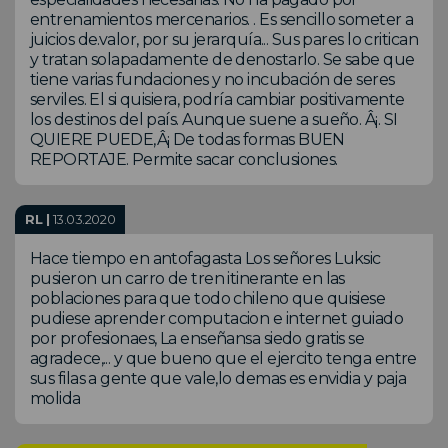
entrenamientos mercenarios. . Es sencillo someter a
juicios de.valor, por su jerarquía... Sus pares lo critican
y tratan solapadamente de denostarlo. Se sabe que
tiene varias fundaciones y no incubación de seres
serviles. El si quisiera, podría cambiar positivamente
los destinos del país. Aunque suene a sueño. Â¡. SI
QUIERE PUEDE,Â¡ De todas formas BUEN
REPORTAJE. Permite sacar conclusiones.
RL |
13.03.2020
Hace tiempo en antofagasta Los señores Luksic
pusieron un carro de tren itinerante en las
poblaciones para que todo chileno que quisiese
pudiese aprender computacion e internet guiado
por profesionaes, La enseñansa siedo gratis se
agradece,... y que bueno que el ejercito tenga entre
sus filas a gente que vale,lo demas es envidia y paja
molida