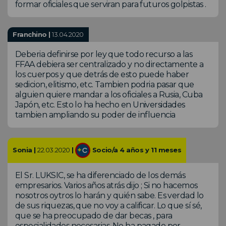
formar oficiales que serviran para futuros golpistas .
Franchino |
13.04.2020
Deberia definirse por ley que todo recurso a las
FFAA debiera ser centralizado y no directamente a
los cuerpos y que detrás de esto puede haber
sedicion, elitismo, etc. Tambien podria pasar que
alguien quiere mandar a los oficiales a Rusia, Cuba
Japón, etc. Esto lo ha hecho en Universidades
tambien ampliando su poder de influencia
Sonia |
22.03.2020
|
Socio/a 4 años y 11 meses
El Sr. LUKSIC, se ha diferenciado de los demás
empresarios. Varios años atrás dijo ; Si no hacemos
nosotros oytros lo harán y quién sabe. Es verdad lo
de sus riquezas, que no voy a calificar. Lo que sí sé,
que se ha preocupado de dar becas , para
especialidades necesarias. No ha pagado por