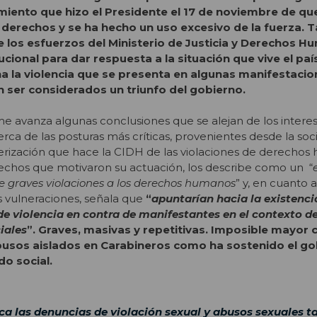
miento que hizo el Presidente el 17 de noviembre de que
 derechos y se ha hecho un uso excesivo de la fuerza. 
e los esfuerzos del Ministerio de Justicia y Derechos 
tucional para dar respuesta a la situación que vive el paí
a la violencia que se presenta en algunas manifestacio
ser considerados un triunfo del gobierno.
me avanza algunas conclusiones que se alejan de los interes
ca de las posturas más críticas, provenientes desde la socie
terización que hace la CIDH de las violaciones de derecho
hechos que motivaron su actuación, los describe como un “
 graves violaciones a los derechos humanos
” y, en cuanto a
as vulneraciones, señala que
“
apuntarían hacia la existenci
de violencia en contra de manifestantes en el contexto de
iales
”.
Graves, masivas y repetitivas. Imposible mayor c
 abusos aislados en Carabineros como ha sostenido el g
do social.
ca las denuncias de violación sexual y abusos sexuales 