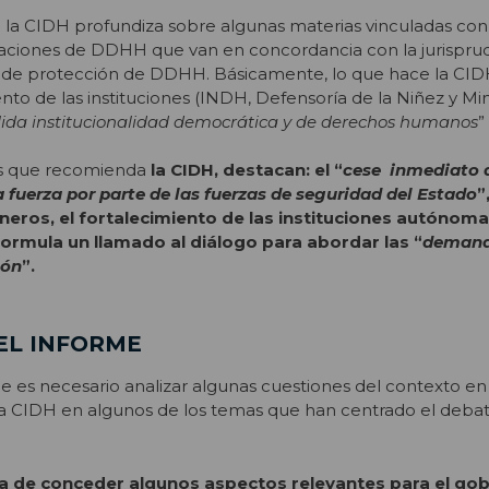
 la CIDH profundiza sobre algunas materias vinculadas con
iolaciones de DDHH que van en concordancia con la jurispru
 de protección de DDHH. Básicamente, lo que hace la CID
to de las instituciones (INDH, Defensoría de la Niñez y Min
lida institucionalidad democrática y de derechos humanos
”
as que recomienda
la CIDH, destacan: el “
cese inmediato 
 fuerza por parte de las fuerzas de seguridad del Estado
”
ineros, el fortalecimiento de las instituciones autónom
rmula un llamado al diálogo para abordar las “
deman
ión
”.
EL INFORME
e es necesario analizar algunas cuestiones del contexto en
la CIDH en algunos de los temas que han centrado el deba
a de conceder algunos aspectos relevantes para el gob