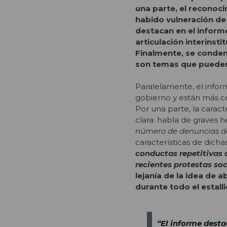
una parte, el reconoci
habido vulneración de
destacan en el inform
articulación interinsti
Finalmente, se conden
son temas que pueden 
Paralelamente, el infor
gobierno y están más cer
Por una parte, la carac
clara: habla de graves 
número de denuncias de
características de dich
conductas repetitivas 
recientes protestas soc
lejanía de la idea de
durante todo el estalli
“El informe desta