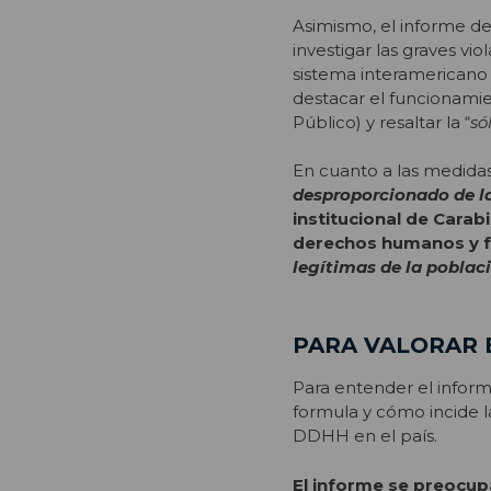
Asimismo, el informe de
investigar las graves v
sistema interamericano
destacar el funcionamien
Público) y resaltar la “
só
En cuanto a las medid
desproporcionado de la
institucional de Carab
derechos humanos y fo
legítimas de la poblac
PARA VALORAR 
Para entender el inform
formula y cómo incide 
DDHH en el país.
El informe se preocup