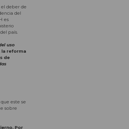
 el deber de
dencia del
H es
isterio
 del país.
del uso
, la reforma
as de
das
 que este se
te sobre
ierno. Por