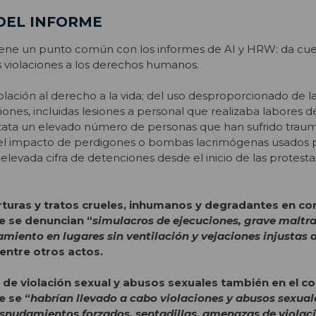
DEL INFORME
tiene un punto común con los informes de AI y HRW: da cu
s violaciones a los derechos humanos.
olación al derecho a la vida; del uso desproporcionado de la
nes, incluidas lesiones a personal que realizaba labores de
stata un elevado número de personas que han sufrido trau
l impacto de perdigones o bombas lacrimógenas usados 
elevada cifra de detenciones desde el inicio de las protesta
turas y tratos crueles, inhumanos y degradantes en co
e se denuncian “
simulacros de ejecuciones, grave maltrat
amiento en lugares sin ventilación y vejaciones injustas a
 entre otros actos.
 de violación sexual y abusos sexuales también en el c
e se “
habrían llevado a cabo violaciones y abusos sexual
snudamientos forzados, sentadillas, amenazas de violaci