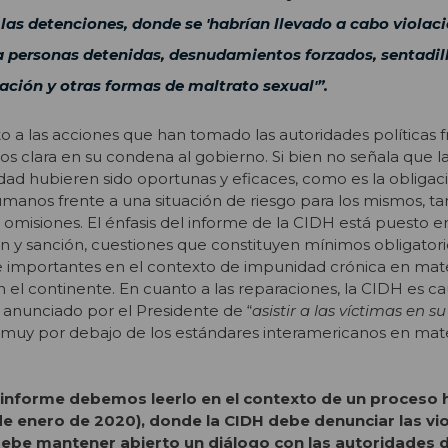
 las detenciones, donde se 'habrían llevado a cabo violac
 personas detenidas, desnudamientos forzados, sentadill
ción y otras formas de maltrato sexual'”.
to a las acciones que han tomado las autoridades políticas f
s clara en su condena al gobierno. Si bien no señala que 
dad hubieren sido oportunas y eficaces, como es la obligac
manos frente a una situación de riesgo para los mismos, 
 omisiones. El énfasis del informe de la CIDH está puesto en
n y sanción, cuestiones que constituyen mínimos obligatori
e importantes en el contexto de impunidad crónica en mat
el continente. En cuanto a las reparaciones, la CIDH es c
 anunciado por el Presidente de “
asistir a las víctimas en su
n muy por debajo de los estándares interamericanos en mat
informe debemos leerlo en el contexto de un proceso h
31 de enero de 2020), donde la CIDH debe denunciar las vi
ebe mantener abierto un diálogo con las autoridades 