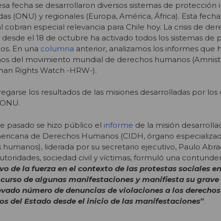
esa fecha se desarrollaron diversos sistemas de protección 
as (ONU) y regionales (Europa, América, África). Esta fecha 
 cobran especial relevancia para Chile hoy. La crisis de de
desde el 18 de octubre ha activado todos los sistemas de 
hos. En una
columna
anterior, analizamos los informes que 
smos del movimiento mundial de derechos humanos (Amnist
uman Rights Watch -HRW-).
garse los resultados de las misiones desarrolladas por los
 ONU.
re pasado se hizo público el
informe
de la misión desarrolla
mericana de Derechos Humanos (CIDH, órgano especializa
humanos), liderada por su secretario ejecutivo, Paulo Abra
utoridades, sociedad civil y víctimas, formuló una contunde
o de la fuerza en el contexto de las protestas sociales en 
curso de algunas manifestaciones y manifiesta su grave
levado número de denuncias de violaciones a los derech
os del Estado desde el inicio de las manifestaciones
”
.