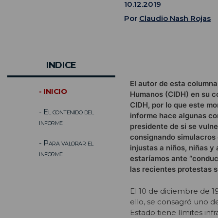
10.12.2019
Por
Claudio Nash Rojas
INDICE
El autor de esta columna
- INICIO
Humanos (CIDH) en su co
CIDH, por lo que este mon
- El contenido del
informe hace algunas co
informe
presidente de si se vuln
consignando simulacros d
- Para valorar el
injustas a niños, niñas y
informe
estaríamos ante “conduct
las recientes protestas s
El 10 de diciembre de 
ello, se consagró uno de
Estado tiene límites in