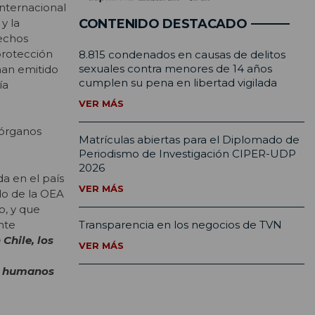
internacional
y la
CONTENIDO DESTACADO
rechos
protección
8.815 condenados en causas de delitos
sexuales contra menores de 14 años
han emitido
cumplen su pena en libertad vigilada
ía
VER MÁS
 órganos
Matrículas abiertas para el Diplomado de
Periodismo de Investigación CIPER-UDP
2026
da en el país
VER MÁS
do de la OEA
o, y que
nte
Transparencia en los negocios de TVN
Chile, los
VER MÁS
os humanos