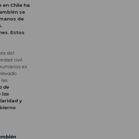
 en Chile ha
También se
Humanos de
s.
nes. Estos
es del
dad civil.
s humanos es
elevado
 las
a de
 las
laridad y
obierno
también