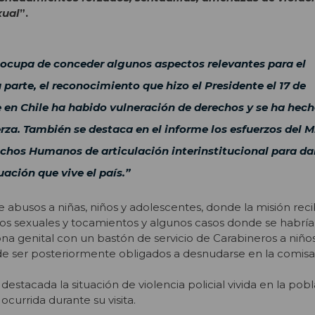
xual
”.
eocupa de conceder algunos aspectos relevantes para el
 parte, el reconocimiento que hizo el Presidente el 17 de
en Chile ha habido vulneración de derechos y se ha hech
erza. También se destaca en el informe los esfuerzos del M
echos Humanos de articulación interinstitucional para da
uación que vive el país.”
e abusos a niñas, niños y adolescentes, donde la misión reci
os sexuales y tocamientos y algunos casos donde se habrí
na genital con un bastón de servicio de Carabineros a niños
e ser posteriormente obligados a desnudarse en la comisar
estacada la situación de violencia policial vivida en la pob
currida durante su visita.