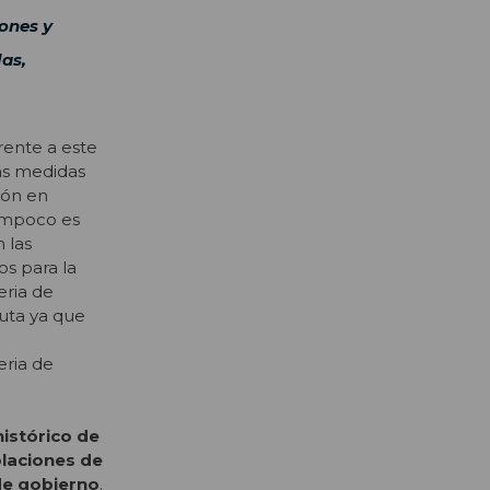
iones y
as,
rente a este
las medidas
ión en
tampoco es
 las
os para la
eria de
auta ya que
eria de
istórico de
olaciones de
de gobierno
.