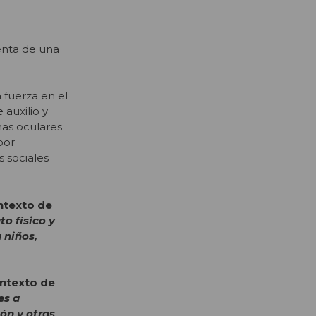
enta de una
 fuerza en el
 auxilio y
mas oculares
por
s sociales
ntexto de
o físico y
 niños,
ontexto de
es a
ón y otras