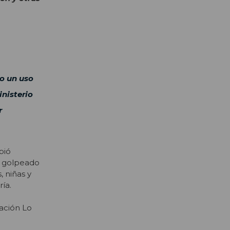
o un uso
inisterio
r
bió
a golpeado
, niñas y
ía.
lación Lo