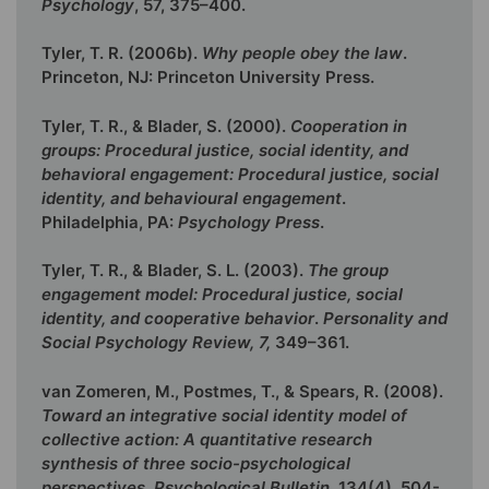
Psychology
, 57, 375–400.
Tyler, T. R. (2006b).
Why people obey the law
.
Princeton, NJ: Princeton University Press.
Tyler, T. R., & Blader, S. (2000).
Cooperation in
groups: Procedural justice, social identity, and
behavioral engagement: Procedural justice, social
identity, and behavioural engagement
.
Philadelphia, PA:
Psychology Press
.
Tyler, T. R., & Blader, S. L. (2003).
The group
engagement model: Procedural justice, social
identity, and cooperative behavior
.
Personality and
Social Psychology Review, 7,
349–361.
van Zomeren, M., Postmes, T., & Spears, R. (2008).
Toward an integrative social identity model of
collective action: A quantitative research
synthesis of three socio-psychological
perspectives
.
Psychological Bulletin
, 134(4), 504-