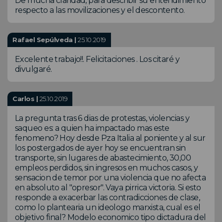
De mucha claridad, para describir su entendimiento
respecto a las movilizaciones y el descontento.
Rafael Sepúlveda |
25.10.2019
Excelente trabajo!!. Felicitaciones . Los citaré y
divulgaré.
Carlos |
25.10.2019
La pregunta tras 6 dias de protestas, violencias y
saqueo es: a quien ha impactado mas este
fenomeno? Hoy desde Pza Italia al poniente y al sur
los postergados de ayer hoy se encuentran sin
transporte, sin lugares de abastecimiento, 30,00
empleos perdidos, sin ingresos en muchos casos, y
sensacion de temor por una violencia que no afecta
en absoluto al "opresor". Vaya pirrica victoria. Si esto
responde a exacerbar las contradicciones de clase,
como lo plantearia un ideologo marxista, cual es el
objetivo final? Modelo economico tipo dictadura del