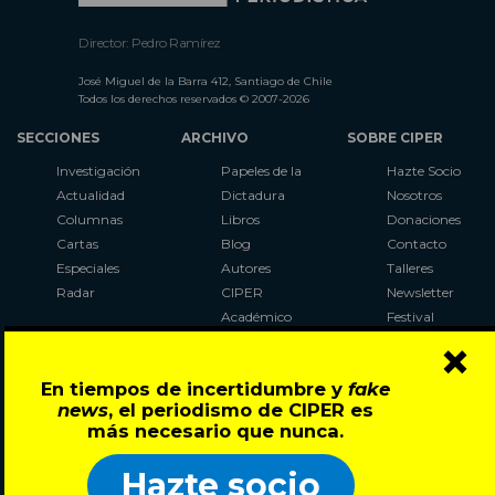
Director: Pedro Ramírez
José Miguel de la Barra 412, Santiago de Chile
Todos los derechos reservados © 2007-2026
SECCIONES
ARCHIVO
SOBRE CIPER
Investigación
Papeles de la
Hazte Socio
Actualidad
Dictadura
Nosotros
Columnas
Libros
Donaciones
Cartas
Blog
Contacto
Especiales
Autores
Talleres
Radar
CIPER
Newsletter
Académico
Festival
×
LaBot
Constituyente
En tiempos de incertidumbre y
fake
Al Plebiscito
news
, el periodismo de CIPER es
con CIPER
más necesario que nunca.
Síguenos en:
Hazte socio