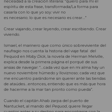
necesidad a la creación literaria: “quiero para mí el
espíritu de esta frase, transformada/La forma para
casarla con lo que yo soy: vivir no
es necesario; lo que es necesario es crear…”
Crear viajando, crear leyendo, crear escribiendo. Crear
viviendo.
Ismael, el marinero que como único sobreviviente del
naufragio nos cuenta la historia del viaje fatal del
Pequod en
Moby Dick
, la novela de Herman Melville,
explica desde la primera página el porqué de sus
ansias de navegar: “…cada vez que en mi alma hay un
nuevo noviembre húmedo y lloviznoso; cada vez que
me encuentro parándome sin querer ante las tiendas
de ataúdes…entonces, entiendo que es más que hora
de hacerme a la mar tan pronto como pueda”.
Cuando el capitán Ahab zarpa del puerto de
Nantucket, al mando del
Pequod
, quiere llegar
cuantos antes a su destino para encontrarse con la