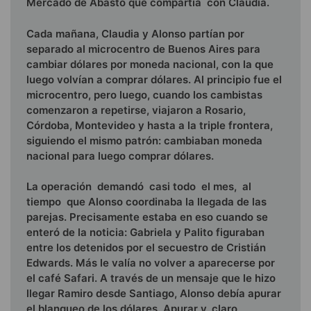
Mercado de Abasto que compartía con Claudia.
Cada mañana, Claudia y Alonso partían por
separado al microcentro de Buenos Aires para
cambiar dólares por mo­neda nacional, con la que
luego volvían a comprar dólares. Al principio fue el
microcentro, pero luego, cuando los cambistas
comenzaron a repetirse, viajaron a Rosario,
Córdoba, Monte­video y hasta a la triple frontera,
siguiendo el mismo patrón: cambiaban moneda
nacional para luego comprar dólares.
La operación demandó casi todo el mes, al
tiempo que Alonso coordinaba la llegada de las
parejas. Precisamente esta­ba en eso cuando se
enteró de la noticia: Gabriela y Palito figu­raban
entre los detenidos por el secuestro de Cristián
Edwards. Más le valía no volver a aparecerse por
el café Safari. A través de un mensaje que le hizo
llegar Ramiro desde Santia­go, Alonso debía apurar
el blanqueo de los dólares. Apurar y, claro,