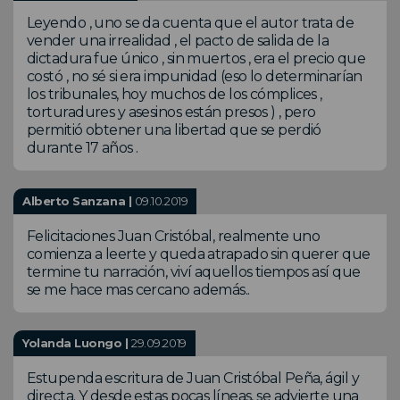
Leyendo , uno se da cuenta que el autor trata de
vender una irrealidad , el pacto de salida de la
dictadura fue único , sin muertos , era el precio que
costó , no sé si era impunidad (eso lo determinarían
los tribunales, hoy muchos de los cómplices ,
torturadures y asesinos están presos ) , pero
permitió obtener una libertad que se perdió
durante 17 años .
Alberto Sanzana |
09.10.2019
Felicitaciones Juan Cristóbal, realmente uno
comienza a leerte y queda atrapado sin querer que
termine tu narración, viví aquellos tiempos así que
se me hace mas cercano además..
Yolanda Luongo |
29.09.2019
Estupenda escritura de Juan Cristóbal Peña, ágil y
directa. Y desde estas pocas líneas, se advierte una