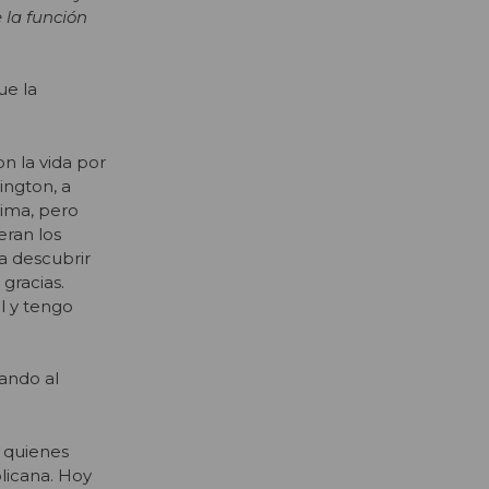
 la función
ue la
n la vida por
ington, a
sima, pero
eran los
ía descubrir
gracias.
l y tengo
zando al
a quienes
licana. Hoy