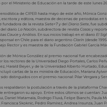
 por el Ministerio de Educación en la tarde de este lunes 2
periodística de CIPER hasta mayo de este año, Mónica Gonz
, escritora y editora, maestra de decenas de periodistas en 
 fundadora de la revista
Siete+7
y del
Diario Siete
, fue subd
 del diario
La Nación
, subdirectora de revista
Cosas
y report
istas
Cauce
y
Análisis
. En sus inicios trabajó en el diario
El Sig
esponsal en Chile para el diario argentino
Clarín
(desde 1995 
ejo Rector y es maestra de la Fundación Gabriel García Má
ación de Mónica González al premio nacional fue encabezad
 los rectores de la Universidad Diego Portales, Carlos Peña
ez, Harald Beyer, y de la Universidad Alberto Hurtado, Edua
cluyó cartas de la ex ministra de Educación, Mariana Aylwin
sido distinguidos con el premio nacional: Pilar Vergara y S
s respaldaron la postulación a través de la plataforma Cha
le entregaron su apoyo. Entre estos últimos se cuentan: J
ui, Daniel Matamala, Rodrigo Fluxá, Felipe Bianchi, Paula M
, Francisca Skoknic, Pedro Ramírez, Andrea Insunza, Juan 