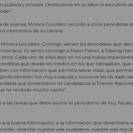
ión pública y privada. Destacamos en su labor el escrutinio de
poder”.
 de prensa, Mónica González recordó a otros periodistas q
os momentos de su carrera:
 Mónica González. Conmigo vienen los periodistas que diero
emocracia. Yo siento conmigo a Mario Planet, a Edwing Harr
s otros. Cada uno de ellos dejó en mí una huella importantí
riodistas que desde los medios en los que trabajaban, que 
taban con información que permitía salvar vidas, que permit
 gente también fue muy corajuda y nunca se les ha dado las 
iodistas que presentaron mi candidatura al Premio Naciona
ue he recibido mucho cariño”.
ió a las tareas que debe asumir el periodismo de hoy, fiscali
o a la buena información, a la información que desentraña 
redar, violentar nuestra vida ciudadana, nuestra vida repub