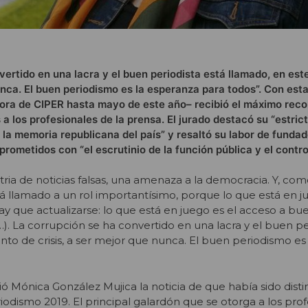
vertido en una lacra y el buen periodista está llamado, en e
nunca. El buen periodismo es la esperanza para todos”. Con est
ora de CIPER hasta mayo de este año– recibió el máximo rec
 a los profesionales de la prensa. El jurado destacó su “estric
a la memoria republicana del país” y resaltó su labor de funda
ometidos con “el escrutinio de la función pública y el control
ria de noticias falsas, una amenaza a la democracia. Y, co
tá llamado a un rol importantísimo, porque lo que está en j
ay que actualizarse: lo que está en juego es el acceso a bu
). La corrupción se ha convertido en una lacra y el buen pe
o de crisis, a ser mejor que nunca. El buen periodismo es
ió Mónica González Mujica la noticia de que había sido disti
odismo 2019. El principal galardón que se otorga a los prof