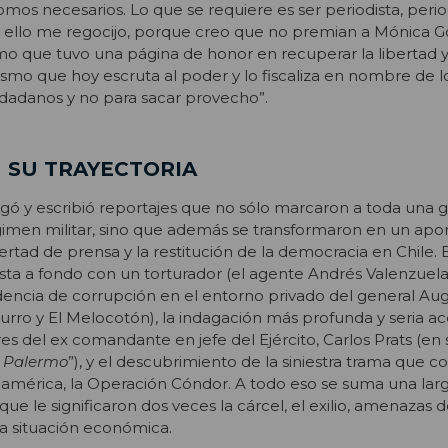
os necesarios. Lo que se requiere es ser periodista, perio
r ello me regocijo, porque creo que no premian a Mónica G
o que tuvo una página de honor en recuperar la libertad y
smo que hoy escruta al poder y lo fiscaliza en nombre de l
udadanos y no para sacar provecho”.
N SU TRAYECTORIA
gó y escribió reportajes que no sólo marcaron a toda una 
gimen militar, sino que además se transformaron en un apor
bertad de prensa y la restitución de la democracia en Chile. E
sta a fondo con un torturador (el agente Andrés Valenzuela,
videncia de corrupción en el entorno privado del general Au
urro y El Melocotón), la indagación más profunda y seria ac
s del ex comandante en jefe del Ejército, Carlos Prats (en s
e Palermo
”), y el descubrimiento de la siniestra trama que co
damérica, la Operación Cóndor. A todo eso se suma una larg
 que le significaron dos veces la cárcel, el exilio, amenazas 
a situación económica.