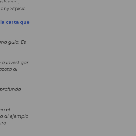
o Sichel,
ony Stpicic.
la carta que
una guía. Es
 a investigar
azota al
 profunda
en el
ca al ejemplo
uro