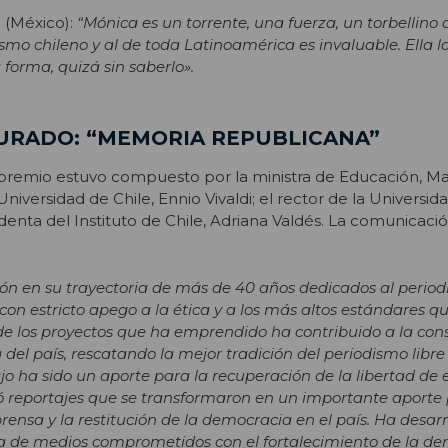
 (México):
“Mónica es un torrente, una fuerza, un torbellino
smo chileno y al de toda Latinoamérica es invaluable. Ella l
forma, quizá sin saberlo».
JURADO: “MEMORIA REPUBLICANA”
l premio estuvo compuesto por la ministra de Educación, M
 Universidad de Chile, Ennio Vivaldi; el rector de la Universida
identa del Instituto de Chile, Adriana Valdés. La comunicación
sión en su trayectoria de más de 40 años dedicados al perio
 con estricto apego a la ética y a los más altos estándares q
de los proyectos que ha emprendido ha contribuido a la con
el país, rescatando la mejor tradición del periodismo libre
jo ha sido un aporte para la recuperación de la libertad de 
bió reportajes que se transformaron en un importante aporte 
rensa y la restitución de la democracia en el país. Ha desarr
a de medios comprometidos con el fortalecimiento de la de