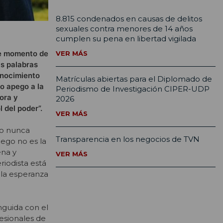
8.815 condenados en causas de delitos
sexuales contra menores de 14 años
cumplen su pena en libertad vigilada
ste momento de
VER MÁS
as palabras
onocimiento
Matrículas abiertas para el Diplomado de
to apego a la
Periodismo de Investigación CIPER-UDP
dora y
2026
 del poder”.
VER MÁS
mo nunca
Transparencia en los negocios de TVN
uego no es la
ena y
VER MÁS
riodista está
 la esperanza
nguida con el
esionales de