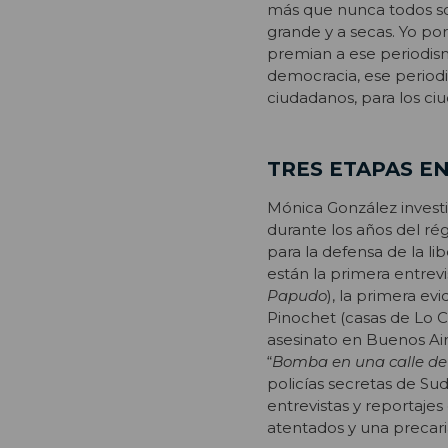
más que nunca todos som
grande y a secas. Yo po
premian a ese periodism
democracia, ese periodi
ciudadanos, para los ci
TRES ETAPAS E
Mónica González investi
durante los años del ré
para la defensa de la li
están la primera entrevi
Papudo
), la primera e
Pinochet (casas de Lo C
asesinato en Buenos Aire
“
Bomba en una calle d
policías secretas de Su
entrevistas y reportajes
atentados y una precari