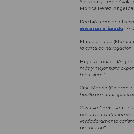
Sallaberry, Leslie Ayal
Mónica Pérez, Angélica 
Recibió también el resp
enviaron al jurado
). A
Marcela Turati (México)
la carta de navegación.
Hugo Alconada (Argenti
más y mejor para expon
hemisferio”.
Gina Morelo (Colombia):
huella en varias genera
Gustavo Gorriti (Perú):
“
periodismo latinoameric
verdaderamente carismá
promisorio”.