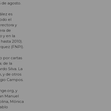
6 de agosto.
ález es
todo el
irectora y
era de
lo
y en la
hasta 2010).
rquez (FNPI).
o por cartas
; de la
rdo Silva. La
, y de otros
ergio Campos.
nge.org, y
uan Manuel
olina, Mónica
Pablo