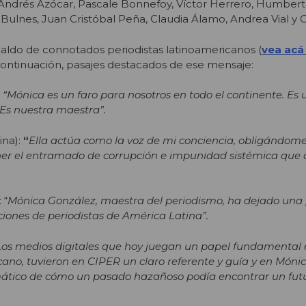
a, Andrés Azócar, Pascale Bonnefoy, Víctor Herrero, Humbert
Bulnes, Juan Cristóbal Peña, Claudia Álamo, Andrea Vial y C
aldo de connotados periodistas latinoamericanos (
vea acá 
 continuación, pasajes destacados de ese mensaje:
:
“Mónica es un faro para nosotros en todo el continente. Es 
 Es nuestra maestra”.
na):
“
Ella actúa como la voz de mi conciencia, obligándome
er el entramado de corrupción e impunidad sistémica que 
 “
Mónica González, maestra del periodismo, ha dejado una
ciones de periodistas de América Latina”.
Los medios digitales que hoy juegan un papel fundamental 
ano, tuvieron en CIPER un claro referente y guía y en Móni
tico de cómo un pasado hazañoso podía encontrar un fut