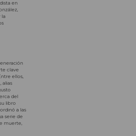
dista en
onzález,
 la
os
generación
te clave
ntre ellos,
 alias
gusto
erca del
u libro
ordinó a las
a serie de
de muerte,