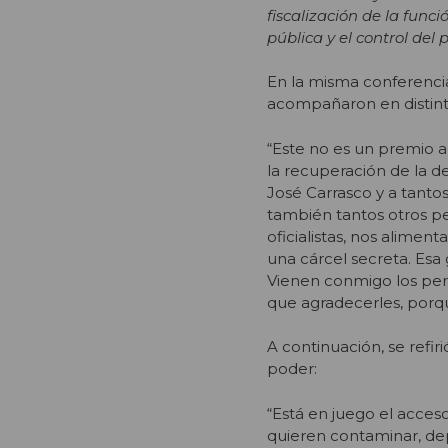
fiscalización de la func
pública y el control del 
En la misma conferencia
acompañaron en distint
“Este no es un premio a
la recuperación de la d
José Carrasco y a tanto
también tantos otros pe
oficialistas, nos alimen
una cárcel secreta. Esa
Vienen conmigo los per
que agradecerles, porq
A continuación, se refir
poder:
“Está en juego el acces
quieren contaminar, dep