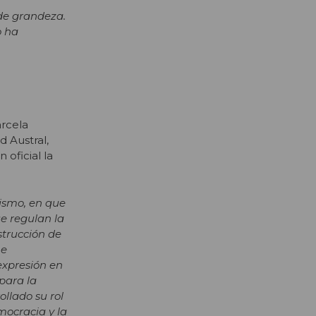
 de grandeza.
o ha
arcela
d Austral,
 oficial la
dismo, en que
ue regulan la
strucción de
 e
expresión en
para la
ollado su rol
mocracia y la