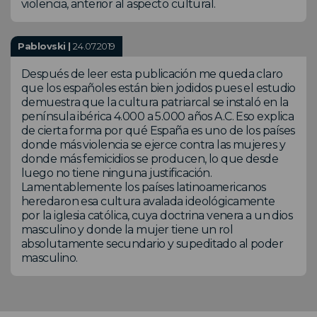
violencia, anterior al aspecto cultural.
Pablovski |
24.07.2019
Después de leer esta publicación me queda claro
que los españoles están bien jodidos pues el estudio
demuestra que la cultura patriarcal se instaló en la
península ibérica 4.000 a 5.000 años A.C. Eso explica
de cierta forma por qué España es uno de los países
donde más violencia se ejerce contra las mujeres y
donde más femicidios se producen, lo que desde
luego no tiene ninguna justificación.
Lamentablemente los países latinoamericanos
heredaron esa cultura avalada ideológicamente
por la iglesia católica, cuya doctrina venera a un dios
masculino y donde la mujer tiene un rol
absolutamente secundario y supeditado al poder
masculino.