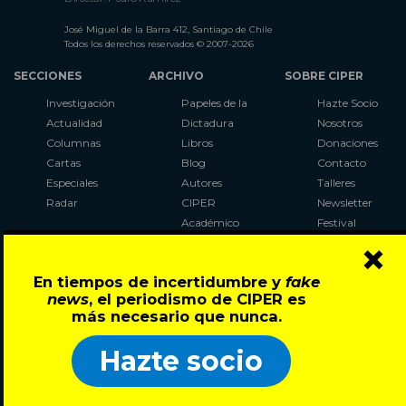
José Miguel de la Barra 412, Santiago de Chile
Todos los derechos reservados © 2007-2026
SECCIONES
ARCHIVO
SOBRE CIPER
Investigación
Papeles de la
Hazte Socio
Actualidad
Dictadura
Nosotros
Columnas
Libros
Donaciones
Cartas
Blog
Contacto
Especiales
Autores
Talleres
Radar
CIPER
Newsletter
Académico
Festival
×
LaBot
Constituyente
En tiempos de incertidumbre y
fake
Al Plebiscito
news
, el periodismo de CIPER es
con CIPER
más necesario que nunca.
Síguenos en:
Hazte socio