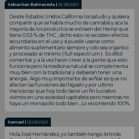
Sebastian Balmaceda |
02.09.2020
Desde Estados Unidos California los saludo y quisiera
compartir que se habla mucho de cannabis y aca la
mayoria de los productos se extraen del Hemp que
tiene 0.03 % de THC , dicho esto no excisten efectos
secundarios en el uso y si puede usarse como
alimento suplementario siempre y cdo sea organico
y procesado al minimo ( full espectrum ) . Es dificil
comentar y a la ves hacer creer a la gente que esto
funciona pero la medicina natural se complementa
muy bien con la tradicional y debieran tener una
sinergia . Algo muy importante de señlar es que no
afectan las funciones del higado y por ultimo
mencionar que hoy todo tiene un fin lucrativo
vivimos en una sociedad capitalista pero mientras no
haya un monopolio todo bien ...Lo recomiendo 100%
Samuel |
02.08.2020
Hola José Hernández, yo también tengo Artrosis