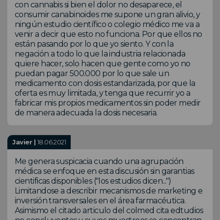
con cannabis si bien el dolor no desaparece, el
consumir canabinoides me supone un gran alivio, y
ningún estudio científico o colegio médico me va a
venir a decir que esto no funciona. Por que ellos no
están pasando por lo que yo siento. Y con la
negación a todo lo que la industria relacionada
quiere hacer, solo hacen que gente como yo no
puedan pagar 500.000 por lo que sale un
medicamento con dosis estandarizada, por que la
oferta es muy limitada, y tenga que recurrir yo a
fabricar mis propios medicamentos sin poder medir
de manera adecuada la dosis necesaria.
Javier |
18.06.2021
Me genera suspicacia cuando una agrupación
médica se enfoque en esta discusión sin garantias
cientificas disponibles ("los estudios dicen...")
Limitandose a describir mecanismos de marketing e
inversión transversales en el área farmacéutica.
Asimismo el citado articulo del colmed cita edtudios