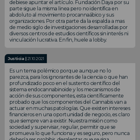
debiese apuntar el artículo. Fundación Daya por su
parte sigue la misma linea pero no identifica en
abdoluto al movimiento procannaábico y sus
organizaciones. Por otra parte da la espalda a mas
de medio siglo de investigaciones desarrolladas por
diversos centros de estudios científicos sin interés ni
vinculación lucrativa. En fin, huele a lobby.
Justicia |
21.10.2021
Es un tema polémico porque aunque no lo
parezca, para los ignorantes de la ciencia o que han
profundizado poco en el sustento científico del
sistema endocannabinoide y los mecanismos de
acción de sus componentes, esta científicamente
probado que los componentes del Cannabis van a
actuar en muchas patologías. Que existen intereses
financieros en una oportunidad de negocio, es claro
que siempre van a existir. Nuestra misión como
sociedad y supervisar, regular, permitir que se
promueva lo que funciona y es seguro, pero nunca
debería ser prohibir, desalentar que se siga