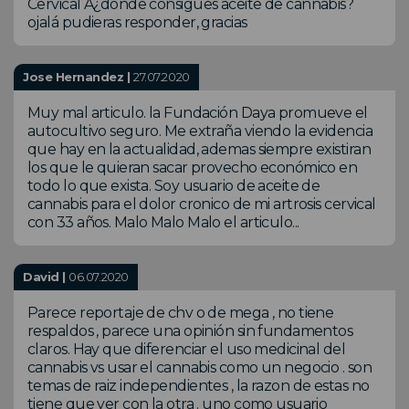
Cervical Â¿donde consigues aceite de cannabis?
ojalá pudieras responder, gracias
Jose Hernandez |
27.07.2020
Muy mal articulo. la Fundación Daya promueve el
autocultivo seguro. Me extraña viendo la evidencia
que hay en la actualidad, ademas siempre existiran
los que le quieran sacar provecho económico en
todo lo que exista. Soy usuario de aceite de
cannabis para el dolor cronico de mi artrosis cervical
con 33 años. Malo Malo Malo el articulo...
David |
06.07.2020
Parece reportaje de chv o de mega , no tiene
respaldos , parece una opinión sin fundamentos
claros. Hay que diferenciar el uso medicinal del
cannabis vs usar el cannabis como un negocio . son
temas de raiz independientes , la razon de estas no
tiene que ver con la otra . uno como usuario