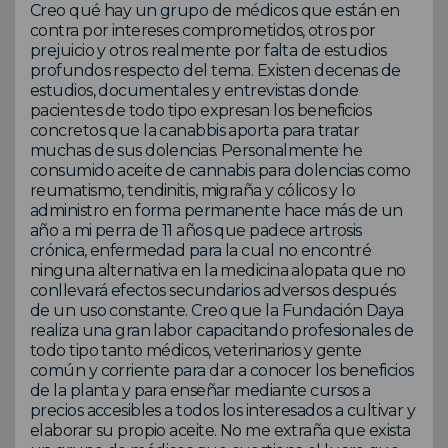
Creo qué hay un grupo de médicos que están en
contra por intereses comprometidos, otros por
prejuicio y otros realmente por falta de estudios
profundos respecto del tema. Existen decenas de
estudios, documentales y entrevistas donde
pacientes de todo tipo expresan los beneficios
concretos que la canabbis aporta para tratar
muchas de sus dolencias. Personalmente he
consumido aceite de cannabis para dolencias como
reumatismo, tendinitis, migraña y cólicos y lo
administro en forma permanente hace más de un
año a mi perra de 11 años que padece artrosis
crónica, enfermedad para la cual no encontré
ninguna alternativa en la medicina alopata que no
conllevará efectos secundarios adversos después
de un uso constante. Creo que la Fundación Daya
realiza una gran labor capacitando profesionales de
todo tipo tanto médicos, veterinarios y gente
común y corriente para dar a conocer los beneficios
de la planta y para enseñar mediante cursos a
precios accesibles a todos los interesados a cultivar y
elaborar su propio aceite. No me extraña que exista