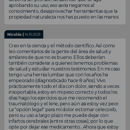
aprobando su uso, eso seria negarnos al
conocimiento, desaprovechar herramientas que la
propiedad naturaleza nos has puesto en las manos
Nicolás |
14.10.2021
Creo en la ciencia y el método científico. Así como
leo comentarios de la gente del área de salud y
similares de que no es bueno. Ellos deberían
también considerar a quienes tenemos problemas
de salud y estudiar nuestros testimonios. En mi caso
tengo una hernia lumbar que con los años ha
empeorado (diagnosticado hace 8 años). Vivo
prácticamente todo el día con dolor, siendo a veces
insoportable, estoy en mi peso correcto y todos los
días hago los ejercicios que me recomendó el
traumatólogo y el kine, pero aún asi estoy vez peor.
La "opción legal" para mí dolor es tomar celecoxib,
pero su uso a largo plazo me puede dejar con
infartos cerebrales (entre otras cosas), por lo que
opte por dejar ese medicamento... Ahora que estoy