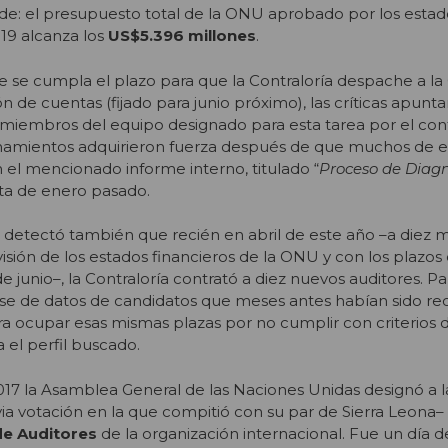
nde: el presupuesto total de la ONU aprobado por los est
19 alcanza los
US$5.396 millones
.
e se cumpla el plazo para que la Contraloría despache a l
n de cuentas (fijado para junio próximo), las críticas apuntan
miembros del equipo designado para esta tarea por el cont
namientos adquirieron fuerza después de que muchos de e
el mencionado informe interno, titulado “
Proceso de Diagn
ta de enero pasado.
 detectó también que recién en abril de este año –a diez 
evisión de los estados financieros de la ONU y con los plazo
e junio–, la Contraloría contrató a diez nuevos auditores. Pa
base de datos de candidatos que meses antes habían sido r
a ocupar esas mismas plazas por no cumplir con criterios d
a el perfil buscado.
17 la Asamblea General de las Naciones Unidas designó a la
via votación en la que compitió con su par de Sierra Leon
de Auditores
de la organización internacional. Fue un día d