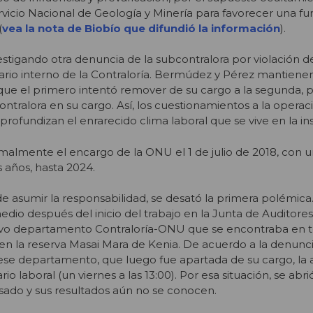
ervicio Nacional de Geología y Minería para favorecer una fu
(
vea la nota de Biobío que difundió la información
).
vestigando otra denuncia de la subcontralora por violación d
rio interno de la Contraloría. Bermúdez y Pérez mantiene
e el primero intentó remover de su cargo a la segunda, p
contralora en su cargo. Así, los cuestionamientos a la operac
ofundizan el enrarecido clima laboral que se vive en la ins
rmalmente el encargo de la ONU el 1 de julio de 2018, con
s años, hasta 2024.
asumir la responsabilidad, se desató la primera polémica. 
edio después del inicio del trabajo en la Junta de Auditore
evo departamento Contraloría-ONU que se encontraba en 
ari en la reserva Masai Mara de Kenia. De acuerdo a la denunc
ese departamento, que luego fue apartada de su cargo, la a
rario laboral (un viernes a las 13:00). Por esa situación, se ab
sado y sus resultados aún no se conocen.