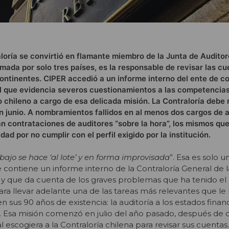
aloría se convirtió en flamante miembro de la Junta de Audito
ada por solo tres países, es la responsable de revisar las cu
ontinentes. CIPER accedió a un informe interno del ente de co
el que evidencia severos cuestionamientos a las competencias
o chileno a cargo de esa delicada misión. La Contraloría debe r
 junio. A nombramientos fallidos en al menos dos cargos de a
n contrataciones de auditores “sobre la hora”, los mismos qu
ad por no cumplir con el perfil exigido por la institución.
bajo se hace ‘al lote’ y en forma improvisada
”. Esa es solo u
 contiene un informe interno de la Contraloría General de 
 y que da cuenta de los graves problemas que ha tenido el
ra llevar adelante una de las tareas más relevantes que le
n sus 90 años de existencia: la auditoría a los estados finan
 Esa misión comenzó en julio del año pasado, después de 
escogiera a la Contraloría chilena para revisar sus cuentas.