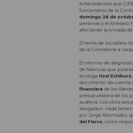
Antecedentes que CIPER t
funcionarios de la Contr
domingo 28 de octubr
personas y el itinerario 
afectando la jornada de 
El tema de los safaris 
de la Contraloría a car
El informe de diagnósti
de falencias que podrí
sicóloga
Itzel Echiburú
documento da cuenta 
financiera
de los lídere
presupuestaria de los p
auditora. Los otros seis
abogados– nada tienen 
por Jorge Bermúdez, qu
del Fierro
, como respo