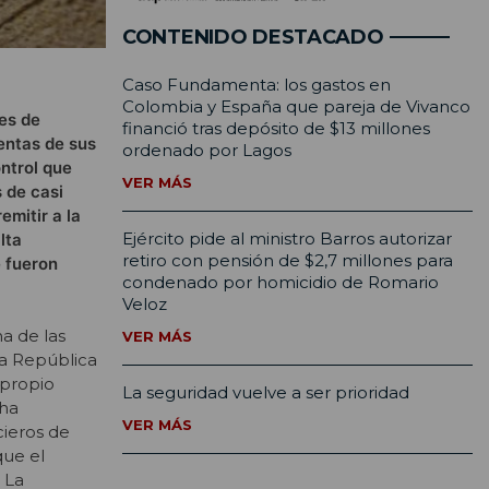
CONTENIDO DESTACADO
Caso Fundamenta: los gastos en
Colombia y España que pareja de Vivanco
res de
financió tras depósito de $13 millones
entas de sus
ordenado por Lagos
ntrol que
VER MÁS
 de casi
emitir a la
Ejército pide al ministro Barros autorizar
lta
retiro con pensión de $2,7 millones para
e fueron
condenado por homicidio de Romario
Veloz
na de las
VER MÁS
la República
 propio
La seguridad vuelve a ser prioridad
 ha
VER MÁS
cieros de
que el
 La