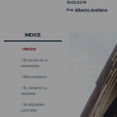
15.05.2019
Por
Alberto Arellano
INDICE
- INICIO
- En busca de la
nominación
- Ripios iniciales
- El safari de la
discordia
- Se requieren
auditores