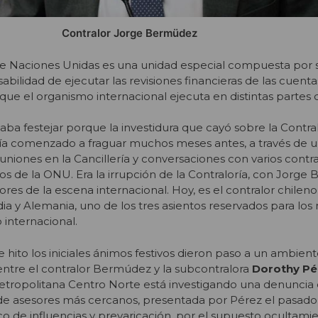
Contralor Jorge Bermüdez
de Naciones Unidas es una unidad especial compuesta por s
sabilidad de ejecutar las revisiones financieras de las cuent
que el organismo internacional ejecuta en distintas partes
ba festejar porque la investidura que cayó sobre la Contral
bía comenzado a fraguar muchos meses antes, a través de u
niones en la Cancillería y conversaciones con varios contr
os de la ONU. Era la irrupción de la Contraloría, con Jorge
res de la escena internacional. Hoy, es el contralor chilen
ndia y Alemania, uno de los tres asientos reservados para lo
 internacional.
 hito los iniciales ánimos festivos dieron paso a un ambient
ntre el contralor Bermúdez y la subcontralora
Dorothy Pé
 Metropolitana Centro Norte está investigando una denuncia
e asesores más cercanos, presentada por Pérez el pasado 2
fico de influencias y prevaricación, por el supuesto ocultami