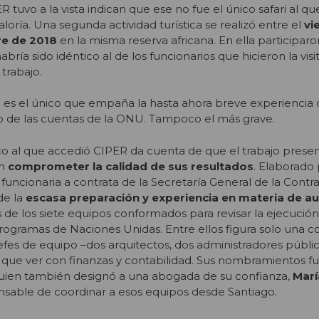
uvo a la vista indican que ese no fue el único safari al que
aloría. Una segunda actividad turística se realizó entre el
vi
e de 2018
en la misma reserva africana. En ella participaro
habría sido idéntico al de los funcionarios que hicieron la vis
trabajo.
no es el único que empaña la hasta ahora breve experiencia
go de las cuentas de la ONU. Tampoco el más grave.
co al que accedió CIPER da cuenta de que el trabajo presen
an
comprometer la calidad de sus resultados
. Elaborado 
, funcionaria a contrata de la Secretaría General de la Contral
de la
escasa preparación y experiencia en materia de au
s de los siete equipos conformados para revisar la ejecución
rogramas de Naciones Unidas. Entre ellos figura solo una c
 jefes de equipo –dos arquitectos, dos administradores públi
que ver con finanzas y contabilidad. Sus nombramientos fu
ien también designó a una abogada de su confianza,
Marí
nsable de coordinar a esos equipos desde Santiago.