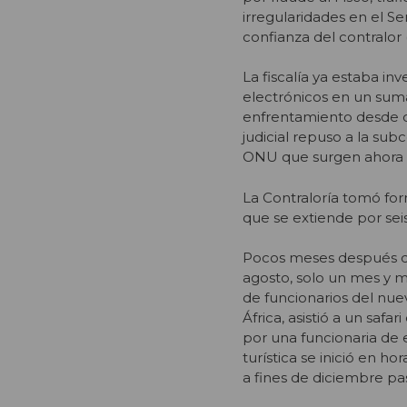
irregularidades en el S
confianza del contralor 
La fiscalía ya estaba in
electrónicos en un suma
enfrentamiento desde qu
judicial repuso a la sub
ONU que surgen ahora pr
La Contraloría tomó fo
que se extiende por sei
Pocos meses después de 
agosto, solo un mes y m
de funcionarios del nu
África, asistió a un saf
por una funcionaria de 
turística se inició en ho
a fines de diciembre pa