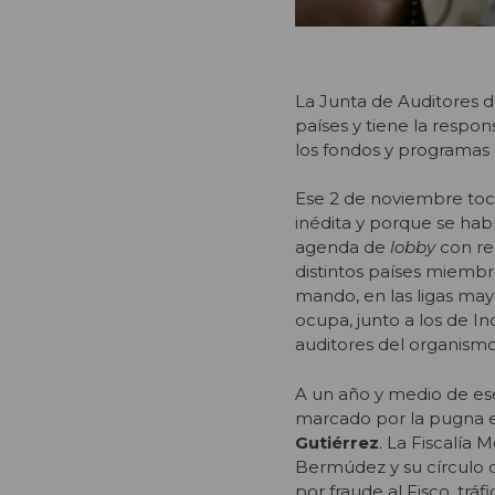
La Junta de Auditores 
países y tiene la respon
los fondos y programas 
Ese 2 de noviembre toca
inédita y porque se ha
agenda de
lobby
con reu
distintos países miembr
mando, en las ligas mayo
ocupa, junto a los de I
auditores del organismo
A un año y medio de ese
marcado por la pugna e
Gutiérrez
. La Fiscalía
Bermúdez y su círculo d
por fraude al Fisco, trá