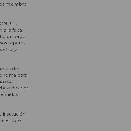
ados miembro
a ONU su
 a la falta
ralor Jorge
sos reparos
óstico y
meses de
s encima para
ra esa
echazados por
efinidos
 institución
a– miembro
e