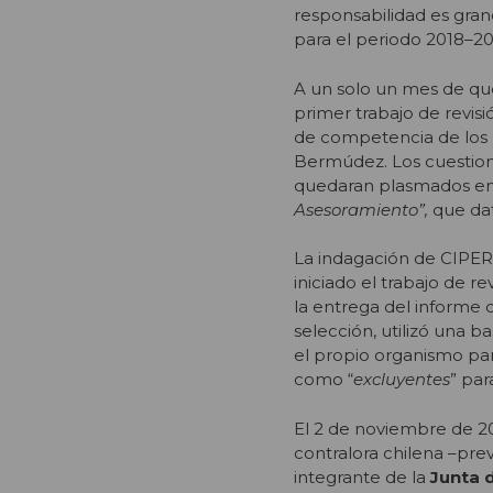
responsabilidad es gra
para el periodo 2018–20
A un solo un mes de qu
primer trabajo de revisió
de competencia de los 
Bermúdez. Los cuestio
quedaran plasmados en 
Asesoramiento”,
que da
La indagación de CIPER
iniciado el trabajo de r
la entrega del informe d
selección, utilizó una 
el propio organismo par
como “
excluyentes
” par
El 2 de noviembre de 20
contralora chilena –pre
integrante de la
Junta 