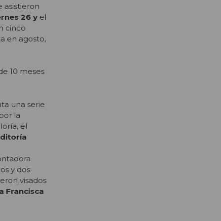
 asistieron
ernes 26 y
el
n cinco
ita en agosto,
 de 10 meses
ta una serie
por la
oría, el
ditoría
ontadora
cos y dos
eron visados
a Francisca