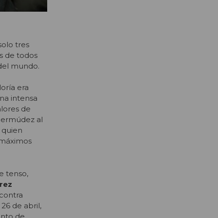
olo tres
as de todos
 del mundo.
oría era
na intensa
alores de
 Bermúdez al
o quien
s máximos
e tenso,
rez
 contra
6 de abril,
ento de