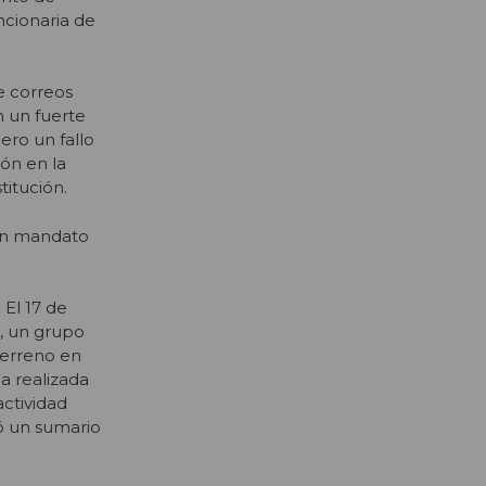
ncionaria de
e correos
n un fuerte
ero un fallo
ión en la
titución.
 un mandato
El 17 de
s, un grupo
terreno en
ia realizada
ctividad
rió un sumario