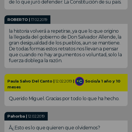
de lo que juró defender: La Constitución de su país.
ROBERTO |
17.02.2019
la historia volverá a repetirse, ya que lo que origino
la llegada del gobierno de Don Salvador Allende, la
gran desigualdad de los pueblos, aun se mantiene.
De todas formas estos retratos nos llevan a pensar
que cuando no hay argumentos o voluntad, solo la
fuerza doblega la razón.
Paula Salvo Del Canto |
12.02.2019
|
Socio/a 1 año y 10
meses
Querido Miguel. Gracias por todo lo que ha hecho.
Pahorba |
12.02.2019
Â¿Esto es lo que quieren que olvidemos?