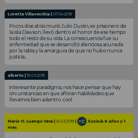
Loretta Villavecchia |
07.04.2019
Pocos días atrás murió Julio Durán, ex prisionero de
la isla Dawson, llevó dentro el horror de ese tiempo
todo el resto de su vida. La consecuencia fue su
enfermedad que se desarrolló silenciosa acunada
por la rabia y la amargura de que no hubo nunca
justicia...
alberto |
19.03.2019
interesante paradigma, nos hace pensar que hay
circunstancias en que afloran habilidades que
llevamos bien adentro. cool
Mario O. Luengo Vera |
14.03.2019
|
Socio/a 6 años y 1
mes