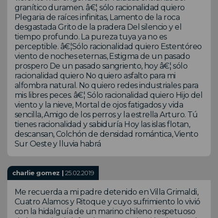
granítico duramen. â€¦ sólo racionalidad quiero
Plegaria de raíces infinitas, Lamento de la roca
desgastada Grito de la pradera Del silencio y el
tiempo profundo. La pureza tuya ya no es
perceptible. â€¦Sólo racionalidad quiero Estentóreo
viento de noches eternas, Estigma de un pasado
prospero De un pasado sangriento, hoy â€¦ sólo
racionalidad quiero No quiero asfalto para mi
alfombra natural. No quiero redes industriales para
mis libres peces. â€¦ Sólo racionalidad quiero Hijo del
viento y la nieve, Mortal de ojos fatigados y vida
sencilla, Amigo de los perros y la estrella Arturo. Tú
tienes racionalidad y sabiduría Hoy las islas flotan,
descansan, Colchón de densidad romántica, Viento
Sur Oeste y lluvia habrá
charlie gomez |
25.02.2019
Me recuerda a mi padre detenido en Villa Grimaldi,
Cuatro Alamos y Ritoque y cuyo sufrimiento lo vivió
con la hidalguía de un marino chileno respetuoso