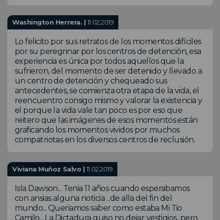
Washington Herrera. |
11.02.2019
Lo felicito por sus retratos de los momentos difíciles
por su peregrinar por los centros de detención, esa
experiencia es única por todos aquellos que la
sufrieron, del momento de ser detenido y llevado a
un centro de detención y chequeado sus
antecedentes, se comienza otra etapa de la vida, el
reencuentro consigo mismo y valorar la existencia y
el porque la vida vale tan poco es por eso que
reitero que las imágenes de esos momentos están
graficando los momentos vividos por muchos
compatriotas en los diversos centros de reclusión.
Viviana Muñoz Salvo |
11.02.2019
Isla Dawson... Tenia 11 años cuando esperabamos
con ansias alguna noticia ...de alla del fin del
mundo... Queriamos saber como estaba Mi Tio
Camilo... La Dictadura quiso no dejar vestigios...pero