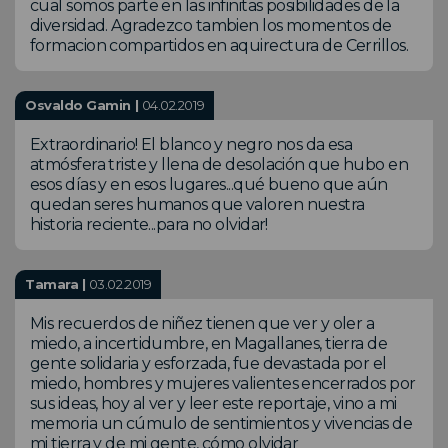
cual somos parte en las infinitas posibilidades de la
diversidad. Agradezco tambien los momentos de
formacion compartidos en aquirectura de Cerrillos.
Osvaldo Gamin |
04.02.2019
Extraordinario! El blanco y negro nos da esa
atmósfera triste y llena de desolación que hubo en
esos días y en esos lugares...qué bueno que aún
quedan seres humanos que valoren nuestra
historia reciente...para no olvidar!
Tamara |
03.02.2019
Mis recuerdos de niñez tienen que ver y oler a
miedo, a incertidumbre, en Magallanes, tierra de
gente solidaria y esforzada, fue devastada por el
miedo, hombres y mujeres valientes encerrados por
sus ideas, hoy al ver y leer este reportaje, vino a mi
memoria un cúmulo de sentimientos y vivencias de
mi tierra y de mi gente, cómo olvidar