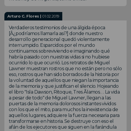
Arturo C. Flores |
01.02.2019
Verdaderos testimonios de una álgida época
[Â¿podríamos llamarla así?] donde nuestro
desarrollo generacional quedó violentamente
interrumpido. Esparcidos por el mundo
continuamos sobreviviendo e imaginando qué
habría pasado con nuestras vidas si no hubiese
ocurrido lo que ocurrió. Los retratos de Miguel
Lawner muestran rostros que no están pero no sólo
eso, rostros que han sido borrados de la historia por
la voluntad de aquellos que niegan la importancia
de la memoria y que justifican el silencio. Hojeando
el libro "Isla Dawson, Ritoque, Tres Ãlamos. . . La vida
a pesar de todo" de Miguel Lawner, llegan a las
puertas de la memoria dolorosos instantes vividos
con los que el mito, para muchos la inexistencia de
aquellos lugares, adquiere la fuerza necesaria para
transformarse en historia. Se destruye con eso el
afán de los ejecutores que siguen en la farándula