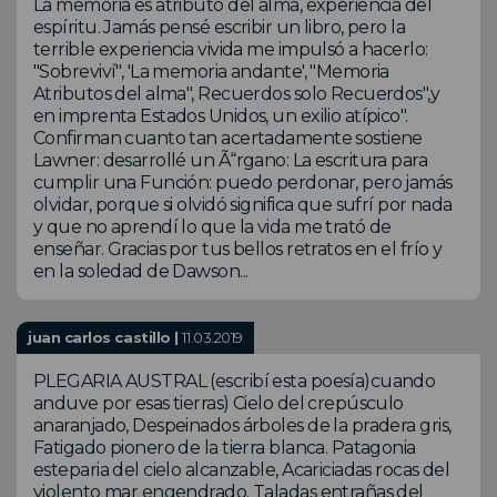
La memoria es atributo del alma, experiencia del
espíritu. Jamás pensé escribir un libro, pero la
terrible experiencia vivida me impulsó a hacerlo:
"Sobreviví", 'La memoria andante', "Memoria
Atributos del alma", Recuerdos solo Recuerdos",y
en imprenta Estados Unidos, un exilio atípico".
Confirman cuanto tan acertadamente sostiene
Lawner: desarrollé un Ã“rgano: La escritura para
cumplir una Función: puedo perdonar, pero jamás
olvidar, porque si olvidó significa que sufrí por nada
y que no aprendí lo que la vida me trató de
enseñar. Gracias por tus bellos retratos en el frío y
en la soledad de Dawson...
juan carlos castillo |
11.03.2019
PLEGARIA AUSTRAL (escribí esta poesía)cuando
anduve por esas tierras) Cielo del crepúsculo
anaranjado, Despeinados árboles de la pradera gris,
Fatigado pionero de la tierra blanca. Patagonia
esteparia del cielo alcanzable, Acariciadas rocas del
violento mar engendrado. Taladas entrañas del