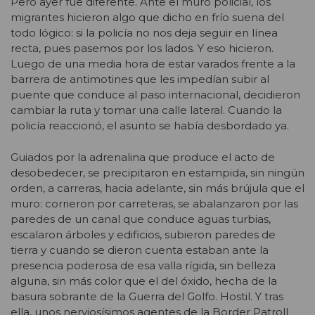
Pero ayer fue diferente. Ante el muro policial, los
migrantes hicieron algo que dicho en frío suena del
todo lógico: si la policía no nos deja seguir en línea
recta, pues pasemos por los lados. Y eso hicieron.
Luego de una media hora de estar varados frente a la
barrera de antimotines que les impedían subir al
puente que conduce al paso internacional, decidieron
cambiar la ruta y tomar una calle lateral. Cuando la
policía reaccionó, el asunto se había desbordado ya.
Guiados por la adrenalina que produce el acto de
desobedecer, se precipitaron en estampida, sin ningún
orden, a carreras, hacia adelante, sin más brújula que el
muro: corrieron por carreteras, se abalanzaron por las
paredes de un canal que conduce aguas turbias,
escalaron árboles y edificios, subieron paredes de
tierra y cuando se dieron cuenta estaban ante la
presencia poderosa de esa valla rígida, sin belleza
alguna, sin más color que el del óxido, hecha de la
basura sobrante de la Guerra del Golfo. Hostil. Y tras
ella, unos nerviosísimos agentes de la Border Patroll