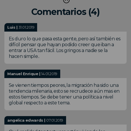
Comentarios (4)
Luis |
31.01.2019
Es duro lo que pasa esta gente, pero así también es
difícil pensar que hayan podido creer que iban a
entrar a USA tan fácil. Los gringos a nadie se la
hacen simple..
Manuel Enrique |
14.01.2019
Se vienen tiempos peores, la migración ha sido una
tendencia milenaria, esto se recrudece aún mas en
estos tiempos. Se debe tener una política a nivel
global respecto a este tema.
angelica edwards |
07.01.2019