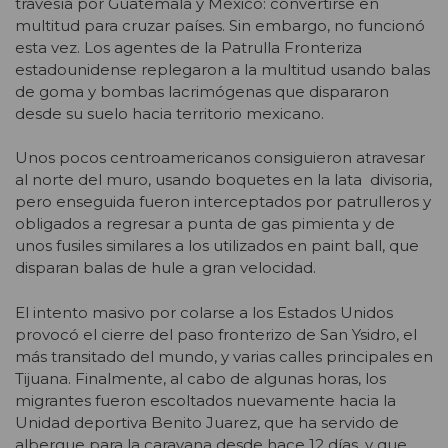
travesía por Guatemala y México: convertirse en
multitud para cruzar países. Sin embargo, no funcionó
esta vez. Los agentes de la Patrulla Fronteriza
estadounidense replegaron a la multitud usando balas
de goma y bombas lacrimógenas que dispararon
desde su suelo hacia territorio mexicano.
Unos pocos centroamericanos consiguieron atravesar
al norte del muro, usando boquetes en la lata divisoria,
pero enseguida fueron interceptados por patrulleros y
obligados a regresar a punta de gas pimienta y de
unos fusiles similares a los utilizados en paint ball, que
disparan balas de hule a gran velocidad.
El intento masivo por colarse a los Estados Unidos
provocó el cierre del paso fronterizo de San Ysidro, el
más transitado del mundo, y varias calles principales en
Tijuana. Finalmente, al cabo de algunas horas, los
migrantes fueron escoltados nuevamente hacia la
Unidad deportiva Benito Juarez, que ha servido de
albergue para la caravana desde hace 12 días, y que