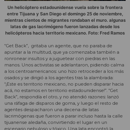
Un helicóptero estadounidense vuela sobre la frontera
entre Tijuana y San Diego el domingo 25 de noviembre,
mientras cientos de migrantes rondaban el muro. algunas
latas de gas lacrimógeno fueron lanzadas desde los
helicópteros hacia territorio mexicano. Foto: Fred Ramos
“Get Back”, gritaba un agente, que no paraba de
apuntar a la multitud, que ya comenzaba también a
ronronear insultos y a juguetear con piedras en las
manos. Unos activistas se adelantaron, pidiendo calma
a los centroamericanos: uno hizo retroceder a los más
osados y se dirigió a los agentes tras la alambrada:
“¡Este es territorio mexicano, no pueden disparar hacia
acá, no estamos en territorio estadounidense!”. “Get
Back”, respondía el otro, y no atendió razones: lanzó
una ráfaga de disparos de goma, y luego el resto de
agentes despacharon una decena de latas
lacrimógenas que fueron a parar incluso hasta la calle
tijuanense aledaña, convirtiendo el lugar en un
escenario nebuloso y tóxico. Una lata encontró la