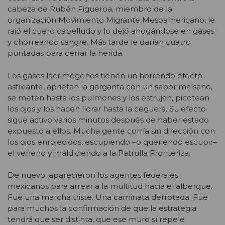
cabeza de Rubén Figueroa, miembro de la
organización Movimiento Migrante Mesoamericano, le
rajó el cuero cabelludo y lo dejó ahogándose en gases
y chorreando sangre. Más tarde le darían cuatro
puntadas para cerrar la herida.
Los gases lacrimógenos tienen un horrendo efecto
asfixiante, aprietan la garganta con un sabor malsano,
se meten hasta los pulmones y los estrujan, picotean
los ojos y los hacen llorar hasta la ceguera. Su efecto
sigue activo varios minutos después de haber estado
expuesto a ellos. Mucha gente corría sin dirección con
los ojos enrojecidos, escupiendo –o queriendo escupir–
el veneno y maldiciendo a la Patrulla Fronteriza.
De nuevo, aparecieron los agentes federales
mexicanos para arrear a la multitud hacia el albergue.
Fue una marcha triste. Una caminata derrotada. Fue
para muchos la confirmación de que la estrategia
tendrá que ser distinta, que ese muro sí repele