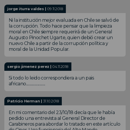
jorge iturra valdes |
09.11.2018
Ni la institución mejor evaluada en Chile se salvó de
la corrupción. Todo hace pensar que la limpieza
moral en Chile siempre requerirá de un General
Augusto Pinochet Ugarte, quien debió crear un
nuevo Chile a partir de la corrupción política y
moral de la Unidad Popular.
sergio jimenez perez |
04.11.2018
Si todo lo leido correspondiera a un pais
africano...........................
Patricio Herman |
31.10.2018
En mi comentario del 23/10/18 decía que le había
pedido una entrevista al General Director de
Carabineros para abordar lo tratado en este artículo
de Ciper. Una funcionaria del Alto Mando