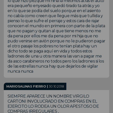
lo que hizo pezque mi niña la metimos atrás el auto
era pequeño enyesado quedó tirado ta atrás y yo
en lo que se podía del suelo porque en el asiento
no cabía como creen que llegue más que tullida y
pienso lo que sufre el perraje y estos cara de rajar
conocen el mundo en primera con parte de la plata
que no pagan y quitan al que tiene menos no me
da pena por ellos me da pena por mi hija que no
pudo venirse en avión porque no le pudieron pagar
el otro pasaje los pobres no tenían plata hay un
dicho todo se paga aquí en vida y todos estos
ladrones de una u otra manera las van a pagar me
da asco carabineros no todos pero los ladrones si los
de las estrellas nunca hay que dejarlos de vigilar
nunca nunca
MARIOSALINAS FIERRO |
30.10.2018
SIEMPRE APARECE UN NOMBRE VIRGILO
CARTONI INVOLUCRADO EN COMPRAS EN EL
EJERCITO LO RODEA UN OLOR APESTOSO DE
COMPRAS IRREGULARES ,