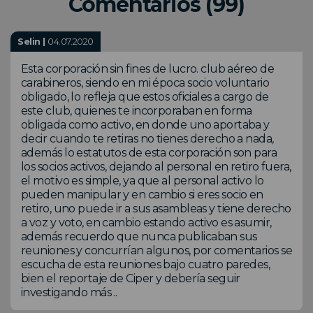
Comentarios (99)
Selin |
04.07.2020
Esta corporación sin fines de lucro. club aéreo de
carabineros, siendo en mi época socio voluntario
obligado, lo refleja que estos oficiales a cargo de
este club, quienes te incorporaban en forma
obligada como activo, en donde uno aportaba y
decir cuando te retiras no tienes derecho a nada,
además lo estatutos de esta corporación son para
los socios activos, dejando al personal en retiro fuera,
el motivo es simple, ya que al personal activo lo
pueden manipular y en cambio si eres socio en
retiro, uno puede ir a sus asambleas y tiene derecho
a voz y voto, en cambio estando activo es asumir,
además recuerdo que nunca publicaban sus
reuniones y concurrían algunos, por comentarios se
escucha de esta reuniones bajo cuatro paredes,
bien el reportaje de Ciper y debería seguir
investigando más ..