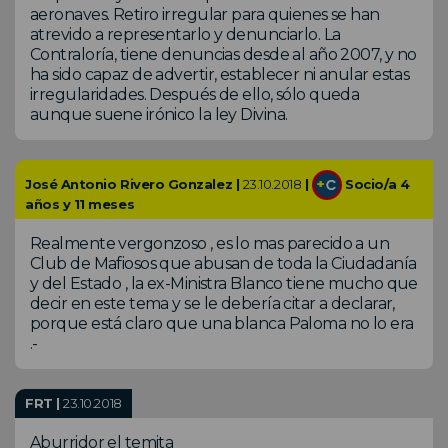
aeronaves. Retiro irregular para quienes se han
atrevido a representarlo y denunciarlo. La
Contraloría, tiene denuncias desde al año 2007, y no
ha sido capaz de advertir, establecer ni anular estas
irregularidades. Después de ello, sólo queda
aunque suene irónico la ley Divina.
José Antonio Rivero Gonzalez |
23.10.2018
|
Socio/a 4
años y 11 meses
Realmente vergonzoso , es lo mas parecido a un
Club de Mafiosos que abusan de toda la Ciudadanía
y del Estado , la ex-Ministra Blanco tiene mucho que
decir en este tema y se le debería citar a declarar,
porque está claro que una blanca Paloma no lo era
.-
FRT |
23.10.2018
Aburridor el temita