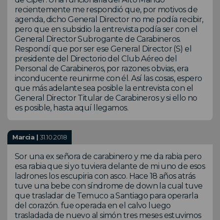
recientemente me respondió que, por motivos de
agenda, dicho General Director no me podía recibir,
pero que en subsidio la entrevista podía ser con el
General Director Subrogante de Carabineros.
Respondí que por ser ese General Director (S) el
presidente del Directorio del Club Aéreo del
Personal de Carabineros, por razones obvias, era
inconducente reunirme con él. Así las cosas, espero
que más adelante sea posible la entrevista con el
General Director Titular de Carabineros y si ello no
es posible, hasta aquí llegamos.
Marcia |
31.10.2018
Sor una ex señora de carabinero y me da rabia pero
esa rabia que si yo tuviera delante de mi uno de esos
ladrones los escupiria con asco. Hace 18 años atrás
tuve una bebe con síndrome de down la cual tuve
que trasladar de Temuco a Santiago para operarla
del corazón. fue operada en el calvo luego
trasladada de nuevo al simón tres meses estuvimos