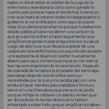
hasta un día al retirar el catéter de la yugular la
enfermera universitaria lo corto como ganado lo
cuento esto porque hasta el día de hoy lo tiene yo
creo que hasta se mearon todos los desgraciados lo
gobierno la voz a niña pero como aquí la cosa es
clara no pudimos querellarnos porque hubiésemos
estado patitas a fuera nos dieron una carta en la
que se suponía le iban a hacer seguimiento que
vergÃ¼enza jamás ni para preguntar por su salud
luego de esto tuve que llevarla a operar de una
cadera ahí otra enfermera tuvo a punto de causarle
una septicemia al dejarle el catéter nuevamente
abierto pero aquí comienza porque yo me metí al
leer las conversaciones de los aviones etc. Después
de operada de la cadera la enyesado del estómago
para abajo dejando solo el orificio para sus
necesidades por la que yo le sacaba pipí con una
sonda al hacer trámites para traslados a Temuco
vieron en una línea aérea que pena no se podía
porque mi hija no cabía en un asiento tenían que
ser dos pobres no tenían dinero se lo habían
empezado a robar todo ya que vergÃ¼enza saben