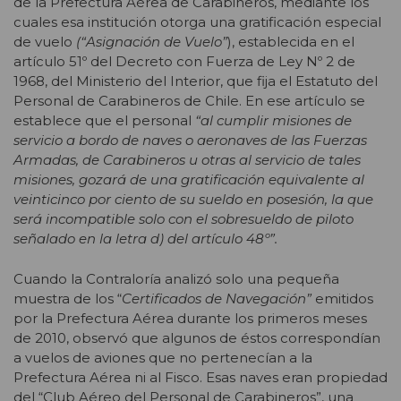
de la Prefectura Aérea de Carabineros, mediante los
cuales esa institución otorga una gratificación especial
de vuelo
(“Asignación de Vuelo”
), establecida en el
artículo 51º del Decreto con Fuerza de Ley Nº 2 de
1968, del Ministerio del Interior, que fija el Estatuto del
Personal de Carabineros de Chile. En ese artículo se
establece que el personal
“al cumplir misiones de
servicio a bordo de naves o aeronaves de las Fuerzas
Armadas, de Carabineros u otras al servicio de tales
misiones, gozará de una gratificación equivalente al
veinticinco por ciento de su sueldo en posesión, la que
será incompatible solo con el sobresueldo de piloto
señalado en la letra d) del artículo 48º”.
Cuando la Contraloría analizó solo una pequeña
muestra de los “
Certificados de Navegación”
emitidos
por la Prefectura Aérea durante los primeros meses
de 2010, observó que algunos de éstos correspondían
a vuelos de aviones que no pertenecían a la
Prefectura Aérea ni al Fisco. Esas naves eran propiedad
del “Club Aéreo del Personal de Carabineros”, una