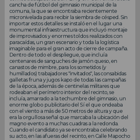
cancha de fútbol del gimnasio municipal de la
comuna, la que se encontraba recientemente
micronivelada para recibir la siembra de césped. Sin
importar estos detalles se instaló en el lugar una
monumental infraestructura que incluyó montaje
de improvisados y enormes toldos realizados con
paracaídas, un gran escenario y toda la logística
imaginable para el gran acto de cierre de campaña.
Dentro de todo el despliegue, que incluía
centenares de sanguches de jamón queso, en
canastos de mimbre, para los sometidos (y
humillados) trabajadores "invitados", las consabidas
galletas fruna y jugos kapo de todas las campañas
de la época, además de centinelas militares que
rodeaban el perímetro interior del recinto, se
incluía, amarrado a la techumbre del gimnasio, un
enorme globo publicitario del Sí el que ondeaba
con el viento a más de 50 metros de altura y que
era la orgullosa señal que marcaba la ubicación del
magno evento a muchas cuadras a la redonda.
Cuando el candidato ya se encontraba celebrando
su acto, en las afueras del recinto, en Calle Mapocho