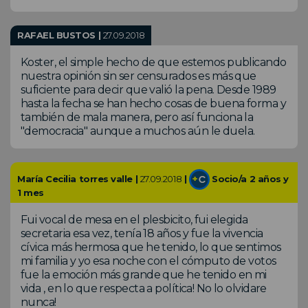
RAFAEL BUSTOS |
27.09.2018
Koster, el simple hecho de que estemos publicando
nuestra opinión sin ser censurados es más que
suficiente para decir que valió la pena. Desde 1989
hasta la fecha se han hecho cosas de buena forma y
también de mala manera, pero así funciona la
"democracia" aunque a muchos aún le duela.
María Cecilia torres valle |
27.09.2018
|
Socio/a 2 años y
1 mes
Fui vocal de mesa en el plesbicito, fui elegida
secretaria esa vez, tenía 18 años y fue la vivencia
cívica más hermosa que he tenido, lo que sentimos
mi familia y yo esa noche con el cómputo de votos
fue la emoción más grande que he tenido en mi
vida , en lo que respecta a política! No lo olvidare
nunca!