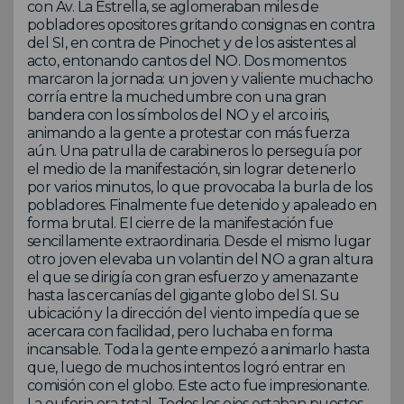
con Av. La Estrella, se aglomeraban miles de
pobladores opositores gritando consignas en contra
del SI, en contra de Pinochet y de los asistentes al
acto, entonando cantos del NO. Dos momentos
marcaron la jornada: un joven y valiente muchacho
corría entre la muchedumbre con una gran
bandera con los símbolos del NO y el arco iris,
animando a la gente a protestar con más fuerza
aún. Una patrulla de carabineros lo perseguía por
el medio de la manifestación, sin lograr detenerlo
por varios minutos, lo que provocaba la burla de los
pobladores. Finalmente fue detenido y apaleado en
forma brutal. El cierre de la manifestación fue
sencillamente extraordinaria. Desde el mismo lugar
otro joven elevaba un volantin del NO a gran altura
el que se dirigía con gran esfuerzo y amenazante
hasta las cercanías del gigante globo del SI. Su
ubicación y la dirección del viento impedía que se
acercara con facilidad, pero luchaba en forma
incansable. Toda la gente empezó a animarlo hasta
que, luego de muchos intentos logró entrar en
comisión con el globo. Este acto fue impresionante.
La euforia era total. Todos los ojos estaban puestos