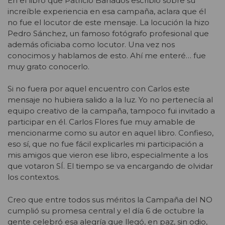
En el libro que Patricio Bañados escribió sobre su
increíble experiencia en esa campaña, aclara que él
no fue el locutor de este mensaje. La locución la hizo
Pedro Sánchez, un famoso fotógrafo profesional que
además oficiaba como locutor. Una vez nos
conocimos y hablamos de esto. Ahí me enteré… fue
muy grato conocerlo.
Si no fuera por aquel encuentro con Carlos este
mensaje no hubiera salido a la luz. Yo no pertenecía al
equipo creativo de la campaña, tampoco fui invitado a
participar en él. Carlos Flores fue muy amable de
mencionarme como su autor en aquel libro. Confieso,
eso sí, que no fue fácil explicarles mi participación a
mis amigos que vieron ese libro, especialmente a los
que votaron SÍ. El tiempo se va encargando de olvidar
los contextos.
Creo que entre todos sus méritos la Campaña del NO
cumplió su promesa central y el día 6 de octubre la
gente celebró esa alegría que llegó, en paz, sin odio,