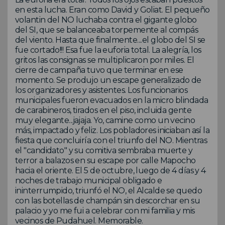
en esta lucha. Eran como David y Goliat. El pequeño
volantin del NO luchaba contra el gigante globo
del SI, que se balanceaba torpemente al compás
del viento. Hasta que finalmente....el globo del SI se
fue cortado!!! Esa fue la euforia total. La alegría, los
gritos las consignas se multiplicaron por miles. El
cierre de campaña tuvo que terminar en ese
momento. Se produjo un escape generalizado de
los organizadores y asistentes. Los funcionarios
municipales fueron evacuados en la micro blindada
de carabineros, tirados en el piso, incluida gente
muy elegante...jajaja. Yo, camine como un vecino
más, impactado y feliz. Los pobladores iniciaban así la
fiesta que concluiría con el triunfo del NO. Mientras
el "candidato" y su comitiva sembraba muerte y
terror a balazos en su escape por calle Mapocho
hacia el oriente. El 5 de octubre, luego de 4 días y 4
noches de trabajo municipal obligado e
ininterrumpido, triunfó el NO, el Alcalde se quedo
con las botellas de champán sin descorchar en su
palacio y yo me fui a celebrar con mi familia y mis
vecinos de Pudahuel. Memorable.