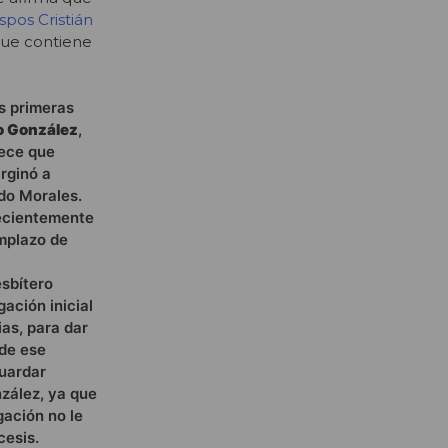
spos Cristián
 que contiene
s primeras
o González
,
ece que
arginó a
do Morales.
recientemente
mplazo de
esbítero
ación inicial
as, para dar
 de ese
guardar
zález, ya que
gación no le
cesis.