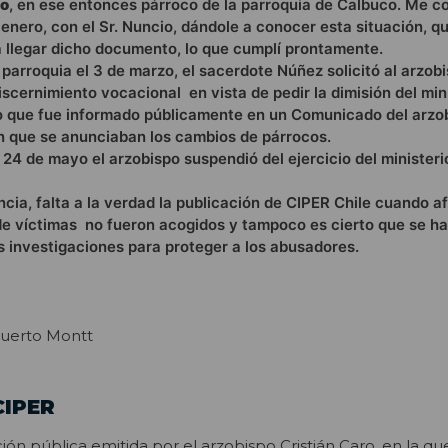
to
, en ese entonces párroco de la parroquia de Calbuco. Me c
 enero, con el Sr. Nuncio, dándole a conocer esta situación, q
a llegar dicho documento, lo que cumplí prontamente.
 parroquia el 3 de marzo, el sacerdote Núñez solicitó al arzobi
scernimiento vocacional en vista de pedir la dimisión del min
lo que fue informado públicamente en un Comunicado del arzo
en que se anunciaban los cambios de párrocos.
l 24 de mayo el arzobispo suspendió del ejercicio del minister
ia, falta a la verdad la publicación de CIPER Chile cuando af
de víctimas no fueron acogidos y tampoco es cierto que se h
s investigaciones para proteger a los abusadores.
Puerto Montt
CIPER
ción pública emitida por el arzobispo Cristián Caro, en la q