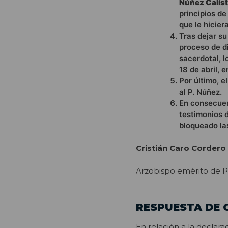
Núñez Calis
principios de
que le hicier
Tras dejar su
proceso de di
sacerdotal, 
18 de abril, 
Por último, e
al P. Núñez.
En consecuenc
testimonios 
bloqueado la
Cristián Caro Cordero
Arzobispo emérito de 
RESPUESTA DE 
En relación a la declara