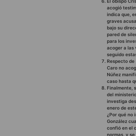
El obispo Cri
acogió testi
indica que, e
graves acusa
bajo su direc
pared de sile
para los inve
acoger a las
seguido estas
Respecto de 
Caro no acog
Núñez manifi
caso hasta q
Finalmente, 
del ministeri
investiga de
enero de est
¿Por qué no 
González cuan
confió en el 
normas, y se 