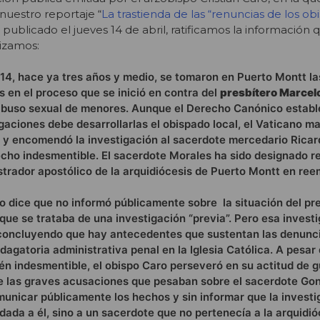
 nuestro reportaje “
La trastienda de las “renuncias de los obi
, publicado el jueves 14 de abril, ratificamos la información
lizamos:
014, hace ya tres años y medio, se tomaron en Puerto Montt la
 en el proceso que se inició en contra del
presbítero Marcel
buso sexual de menores. Aunque el Derecho Canónico establ
gaciones debe desarrollarlas el obispado local, el Vaticano m
o y encomendó la investigación al sacerdote mercedario Ricar
echo indesmentible. El sacerdote Morales ha sido designado 
trador apostólico de la arquidiócesis de Puerto Montt en ree
o dice que no informó públicamente sobre la situación del pr
ue se trataba de una investigación “previa”. Pero esa investig
 concluyendo que hay antecedentes que sustentan las denunci
dagatoria administrativa penal en la Iglesia Católica. A pesar
én indesmentible, el obispo Caro perseveró en su actitud de 
re las graves acusaciones que pesaban sobre el sacerdote Gon
municar públicamente los hechos y sin informar que la investi
da a él, sino a un sacerdote que no pertenecía a la arquidió