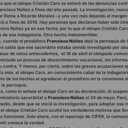
o que el obispo Cristián Caro se enteró de las denuncias cont
rancisco Núñez a fines del año pasado. La investigación, nue
r Roma a Ricardo Morales –y una vez más dejando al margen 
ició a fines de 2016. Hay personas que declaran haber sido in
ntra Núñez ya en esa fecha, por lo que el obispo Cristián Car
 de esa indagatoria. Otro hecho indesmentible.
o, cuando el presbítero
Francisco Núñez
dejó la parroquia de 
ya sabía que ese sacerdote estaba siendo investigado por ab
esar de estos antecedentes, el 18 de abril el obispado comun
niciado un proceso de discernimiento vocacional, sin informa
 contra. Y menos, por cierto, sobre las graves acusaciones q
s más, el obispo Caro, en conocimiento cabal de la indagatori
to de los hechos al agradecer al presbítero en la ceremonia d
la parroquia.
, como lo señala el obispo Caro en su declaración, él suspen
 ministerio sacerdotal a
Francisco Núñez
el 24 de mayo. Pero
edio, desde que se inició la investigación, para adoptar esa 
l el obispo Cristián Caro ocultó los verdaderos motivos que lle
s funciones. Solo ahora, con el reportaje de CIPER, la comuni
ntt conoce la verdad.