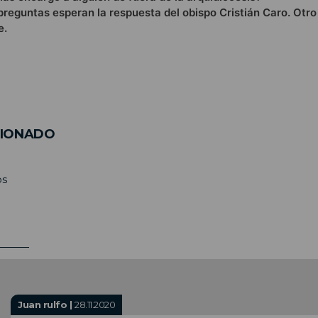
preguntas esperan la respuesta del obispo Cristián Caro. Otr
e.
CIONADO
os
Juan rulfo |
28.11.2020