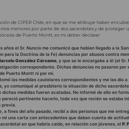
ación de CIPER Chile, en que se me atribuye haber encubie
ntra menores por parte de dos sacerdotes y de proteger 
iócesis de Puerto Montt, es mi deber declarar:
es años el Sr. Nuncio me comunicó que habían llegado a la Sa
n para la Doctrina de la Fe) denuncias por abusos contra me
Marcelo González Cárcamo
, y que se le encargaba a él (al Sr.
estigación correspondiente. Dichas denuncias no pasaron por 
de Puerto Montt ni por mí.
o tomó las medidas cautelares correspondientes y me las dio a
, yo comuniqué al presbiterio la situación de dicho sacerdot
 dichas medidas fueran acatadas. No informé de ello en form
 pareció pertinente hacerlo, toda vez que recién se estaba in
 previa.
e, a fines del año pasado, recibí a dos personas que me entre
e mí una carta con antecedentes que daban cuenta de actitud
sacerdotal en que habría caído, en relación con jóvenes, el
P. 