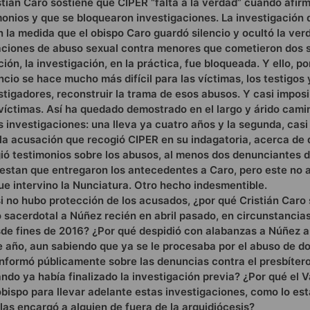
stián Caro sostiene que CIPER “falta a la verdad” cuando afir
monios y que se bloquearon investigaciones. La investigación
n la medida que el obispo Caro guardó silencio y ocultó la ver
ciones de abuso sexual contra menores que cometieron dos 
ción, la investigación, en la práctica, fue bloqueada. Y ello, 
ncio se hace mucho más difícil para las víctimas, los testigos
stigadores, reconstruir la trama de esos abusos. Y casi impos
 víctimas. Así ha quedado demostrado en el largo y árido cam
 investigaciones: una lleva ya cuatro años y la segunda, casi
la acusación que recogió CIPER en su indagatoria, acerca de 
ió testimonios sobre los abusos, al menos dos denunciantes d
estan que entregaron los antecedentes a Caro, pero este no a
ue intervino la Nunciatura. Otro hecho indesmentible.
si no hubo protección de los acusados, ¿por qué Cristián Caro
o sacerdotal a Núñez recién en abril pasado, en circunstancias
sde fines de 2016? ¿Por qué despidió con alabanzas a Núñez a
e año, aun sabiendo que ya se le procesaba por el abuso de 
informó públicamente sobre las denuncias contra el presbíter
do ya había finalizado la investigación previa? ¿Por qué el 
obispo para llevar adelante estas investigaciones, como lo es
las encargó a alguien de fuera de la arquidiócesis?