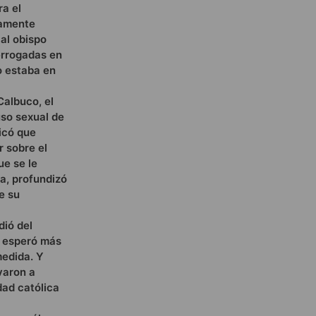
ra el
vamente
al obispo
terrogadas en
o estaba en
Calbuco, el
uso sexual de
icó que
r sobre el
ue se le
a, profundizó
e su
dió del
, esperó más
medida. Y
varon a
dad católica