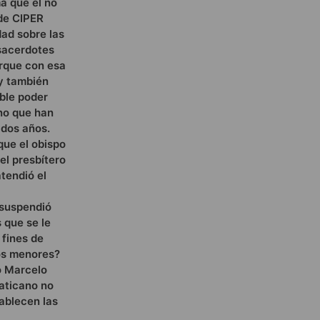
ma que él no
 de CIPER
dad sobre las
sacerdotes
porque con esa
 y también
ible poder
ino que han
 dos años.
que el obispo
el presbítero
tendió el
 suspendió
 que se le
 fines de
dos menores?
o Marcelo
Vaticano no
tablecen las