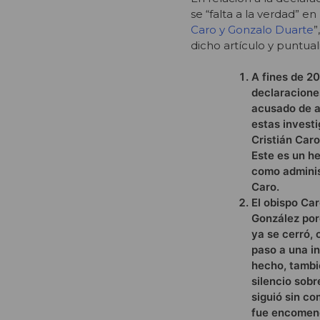
se “falta a la verdad” en
Caro y Gonzalo Duarte
”
dicho artículo y puntua
A fines de 2
declaraciones
acusado de a
estas investi
Cristián Car
Este es un h
como adminis
Caro.
El obispo Car
González porq
ya se cerró,
paso a una in
hecho, tambi
silencio sob
siguió sin co
fue encomenda