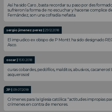
Así ha sido Caro , basta recordar su paso por des formad
sufrieron la forma de no escuchar y hacerse complice d
Fernández, son una cofradía nefasta.
sergio jimenez perez |
29.12.2018
El impudico ex obispo de P Montt ha sido designado RECT
Asco.
oscar |
15.10.2018
curas cobardes, pedófilos, malditos, abusivos, cacaneros
asquerosos!
JP |
09.07.2018
Crímenes para la Iglesia católica: "actitudes impropias par
crímenes en contra de menores.