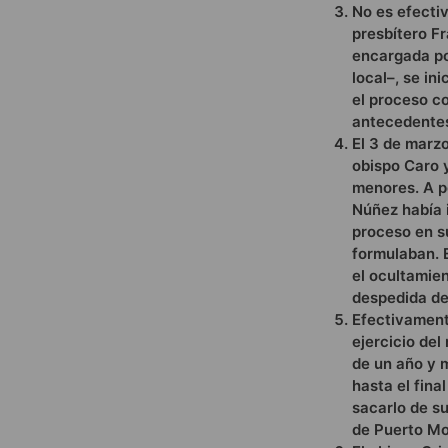
No es efectiv
presbítero F
encargada po
local–, se in
el proceso co
antecedentes
El 3 de marz
obispo Caro 
menores. A p
Núñez había i
proceso en su
formulaban. E
el ocultamien
despedida de 
Efectivamente
ejercicio del
de un año y m
hasta el fina
sacarlo de su
de Puerto Mo