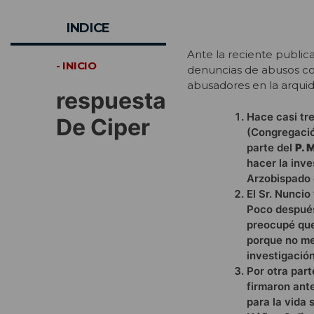
INDICE
Ante la reciente public
- INICIO
denuncias de abusos co
abusadores en la arquid
respuesta
Hace casi tr
De Ciper
(Congregació
parte del
P. 
hacer la inv
Arzobispado 
El Sr. Nunci
Poco después
preocupé que
porque no me
investigación
Por otra part
firmaron ant
para la vida 