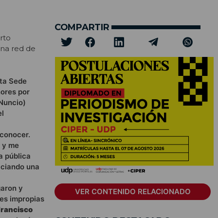
COMPARTIR
rto
una red de
nta Sede
nores por
 Nuncio)
el
 conocer.
e y me
a pública
iciando una
garon y
VER CONTENIDO RELACIONADO
es impropias
Francisco