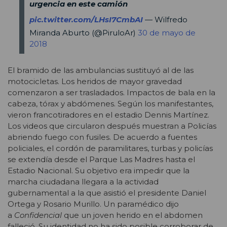
urgencia en este camión
pic.twitter.com/LHsI7CmbAI
— Wilfredo
Miranda Aburto (@PiruloAr)
30 de mayo de
2018
El bramido de las ambulancias sustituyó al de las
motocicletas. Los heridos de mayor gravedad
comenzaron a ser trasladados. Impactos de bala en la
cabeza, tórax y abdómenes. Según los manifestantes,
vieron francotiradores en el estadio Dennis Martínez.
Los videos que circularon después muestran a Policías
abriendo fuego con fusiles. De acuerdo a fuentes
policiales, el cordón de paramilitares, turbas y policías
se extendía desde el Parque Las Madres hasta el
Estadio Nacional. Su objetivo era impedir que la
marcha ciudadana llegara a la actividad
gubernamental a la que asistió el presidente Daniel
Ortega y Rosario Murillo. Un paramédico dijo
a
Confidencial
que un joven herido en el abdomen
falleció. Su identidad no ha sido posible corroborar de