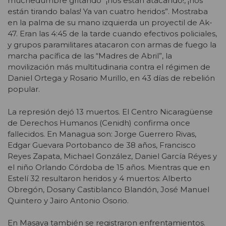
muchedumbre gritando “¡nos están atacando!, ¡nos
están tirando balas! Ya van cuatro heridos”. Mostraba
en la palma de su mano izquierda un proyectil de Ak-
47. Eran las 4:45 de la tarde cuando efectivos policiales,
y grupos paramilitares atacaron con armas de fuego la
marcha pacífica de las “Madres de Abril”, la
movilización más multitudinaria contra el régimen de
Daniel Ortega y Rosario Murillo, en 43 días de rebelión
popular.
La represión dejó 13 muertos. El Centro Nicaragüense
de Derechos Humanos (Cenidh) confirma once
fallecidos. En Managua son: Jorge Guerrero Rivas,
Edgar Guevara Portobanco de 38 años, Francisco
Reyes Zapata, Michael González, Daniel García Réyes y
el niño Orlando Córdoba de 15 años. Mientras que en
Estelí 32 resultaron heridos y 4 muertos: Alberto
Obregón, Dosany Castiblanco Blandón, José Manuel
Quintero y Jairo Antonio Osorio.
En Masaya también se registraron enfrentamientos.