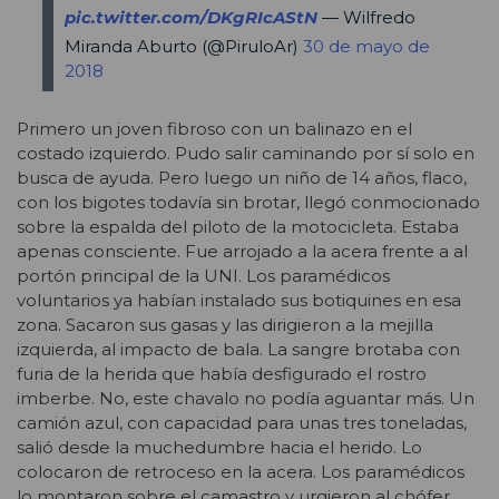
pic.twitter.com/DKgRIcAStN
— Wilfredo
Miranda Aburto (@PiruloAr)
30 de mayo de
2018
Primero un joven fibroso con un balinazo en el
costado izquierdo. Pudo salir caminando por sí solo en
busca de ayuda. Pero luego un niño de 14 años, flaco,
con los bigotes todavía sin brotar, llegó conmocionado
sobre la espalda del piloto de la motocicleta. Estaba
apenas consciente. Fue arrojado a la acera frente a al
portón principal de la UNI. Los paramédicos
voluntarios ya habían instalado sus botiquines en esa
zona. Sacaron sus gasas y las dirigieron a la mejilla
izquierda, al impacto de bala. La sangre brotaba con
furia de la herida que había desfigurado el rostro
imberbe. No, este chavalo no podía aguantar más. Un
camión azul, con capacidad para unas tres toneladas,
salió desde la muchedumbre hacia el herido. Lo
colocaron de retroceso en la acera. Los paramédicos
lo montaron sobre el camastro y urgieron al chófer