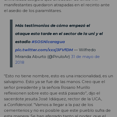
manifestantes quedaron atrapadas en el recinto ante
el asedio de los paramilitares.
Más testimonios de cómo empezó el
ataque esta tarde en el sector de la uni y el
estadio
#SOSNicaragua
pic.twitter.com/xxxj3FVfDM
— Wilfredo
Miranda Aburto (@PiruloAr)
31 de mayo de
2018
“Esto no tiene nombre, esto es una irracionalidad, es un
salvajismo. Esto ya se fue de las manos. Creo que el
señor presidente y la señora Rosario Murillo
reflexionen sobre esto que está pasando”, dijo el
sacerdote jesuita José Idiáquez, rector de la UCA,
a
Confidencial
. “Vamos a llegar a la paz de los
cementerios y no es posible que este pueblo sufra de
esta manera. Se han aferrado tanto al poder, que el