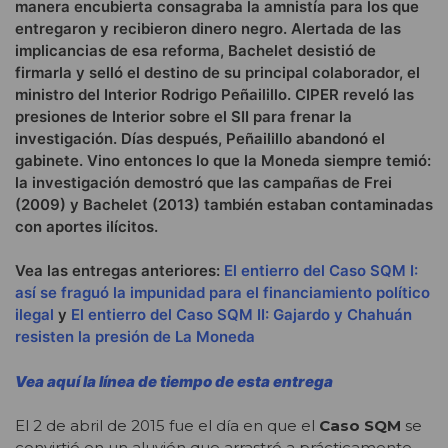
manera encubierta consagraba la amnistía para los que
entregaron y recibieron dinero negro. Alertada de las
implicancias de esa reforma, Bachelet desistió de
firmarla y selló el destino de su principal colaborador, el
ministro del Interior Rodrigo Peñailillo. CIPER reveló las
presiones de Interior sobre el SII para frenar la
investigación. Días después, Peñailillo abandonó el
gabinete. Vino entonces lo que la Moneda siempre temió:
la investigación demostró que las campañas de Frei
(2009) y Bachelet (2013) también estaban contaminadas
con aportes ilícitos.
Vea las entregas anteriores:
El entierro del Caso SQM I:
así se fraguó la impunidad para el financiamiento político
ilegal
y
El entierro del Caso SQM II: Gajardo y Chahuán
resisten la presión de La Moneda
Vea aquí la línea de tiempo de esta entrega
El 2 de abril de 2015 fue el día en que el
Caso SQM
se
convirtió en un aluvión que arrastró a prácticamente