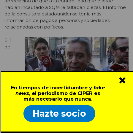
apreciación de que a la contabilidad que ellos le
habían incautado a SQM le faltaban piezas. El informe
de la consultora estadounidense tenía más
información de pagos a personas y sociedades
relacionadas con políticos.
El 1
de
×
En tiempos de incertidumbre y
fake
news
, el periodismo de CIPER es
más necesario que nunca.
Carlos Ominami
Hazte socio