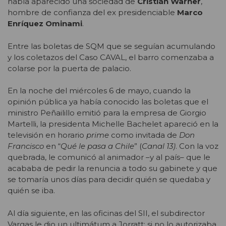
había aparecido una sociedad de
Cristián Warner
,
hombre de confianza del ex presidenciable
Marco
Enríquez Ominami
.
Entre las boletas de SQM que se seguían acumulando
y los coletazos del Caso CAVAL, el barro comenzaba a
colarse por la puerta de palacio.
En la noche del miércoles 6 de mayo, cuando la
opinión pública ya había conocido las boletas que el
ministro Peñailillo emitió para la empresa de Giorgio
Martelli, la presidenta Michelle Bachelet apareció en la
televisión en horario
prime
como invitada de
Don
Francisco
en “
Qué le pasa a Chile
” (
Canal 13)
. Con la voz
quebrada, le comunicó al animador –y al país– que le
acababa de pedir la renuncia a todo su gabinete y que
se tomaría unos días para decidir quién se quedaba y
quién se iba.
Al día siguiente, en las oficinas del SII, el subdirector
Vargas le dio un ultimátum a Jorratt: si no lo autorizaba